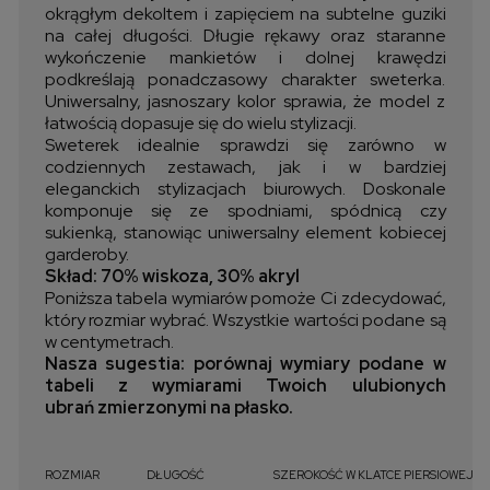
okrągłym dekoltem i zapięciem na subtelne guziki
na całej długości. Długie rękawy oraz staranne
wykończenie mankietów i dolnej krawędzi
podkreślają ponadczasowy charakter sweterka.
Uniwersalny, jasnoszary kolor sprawia, że model z
łatwością dopasuje się do wielu stylizacji.
Sweterek idealnie sprawdzi się zarówno w
codziennych zestawach, jak i w bardziej
eleganckich stylizacjach biurowych. Doskonale
komponuje się ze spodniami, spódnicą czy
sukienką, stanowiąc uniwersalny element kobiecej
garderoby.
Skład: 70% wiskoza, 30% akryl
Poniższa tabela wymiarów pomoże Ci zdecydować,
który rozmiar wybrać. Wszystkie wartości podane są
w centymetrach.
Nasza sugestia: porównaj wymiary podane w
tabeli z wymiarami Twoich ulubionych
ubrań zmierzonymi na płasko.
ROZMIAR
DŁUGOŚĆ
SZEROKOŚĆ W KLATCE PIERSIOWEJ