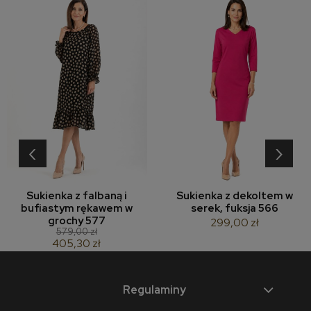
‹
›
Sukienka z falbaną i
Sukienka z dekoltem w
bufiastym rękawem w
serek, fuksja 566
grochy 577
299,00 zł
579,00 zł
405,30 zł
Regulaminy