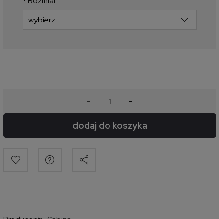
*
Rozmiar:
-
+
dodaj do koszyka