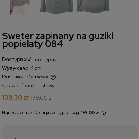
Sweter zapinany na guziki
popielaty 084
Dostępność:
dostępny
Wysyłka w:
4 dni
Dostawa:
Darmowa
Cena nie zawiera ewentualnych kosztów płatności
sprawdź formy dostawy
139,30 zł
199,00 zł
Najniższa cena z 30 dni przed tą promocją:
199,00 zł
Jeżeli produkt jest sprzedawany
krócej niż 30 dni, wyświetlana jest
najniższa cena od momentu, kiedy
produkt pojawił się w sprzedaży.