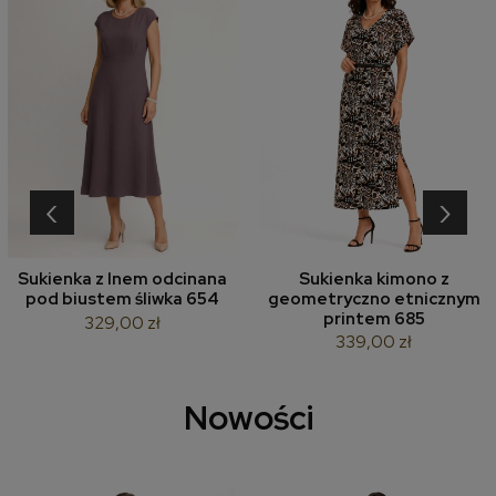
‹
›
Sukienka z lnem odcinana
Sukienka kimono z
pod biustem śliwka 654
geometryczno etnicznym
printem 685
329,00 zł
339,00 zł
Nowości