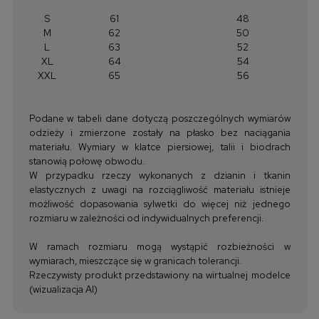
S
61
48
M
62
50
L
63
52
XL
64
54
XXL
65
56
Podane w tabeli dane dotyczą poszczególnych wymiarów
odzieży i zmierzone zostały na płasko bez naciągania
materiału. Wymiary w klatce piersiowej, talii i biodrach
stanowią połowę obwodu.
W przypadku rzeczy wykonanych z dzianin i tkanin
elastycznych z uwagi na rozciągliwość materiału istnieje
możliwość dopasowania sylwetki do więcej niż jednego
rozmiaru w zależności od indywidualnych preferencji.
W ramach rozmiaru mogą wystąpić rozbieżności w
wymiarach, mieszczące się w granicach tolerancji.
Rzeczywisty produkt przedstawiony na wirtualnej modelce
(wizualizacja AI)