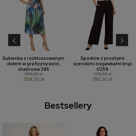
‹
›
Sukienka z rozkloszowanym
Spodnie z prostymi
dołem w graficzny wzór,
szerokimi nogawkami brąz
chabrowa 386
0259
299,00 zł
279,00 zł
209,30 zł
195,30 zł
Bestsellery