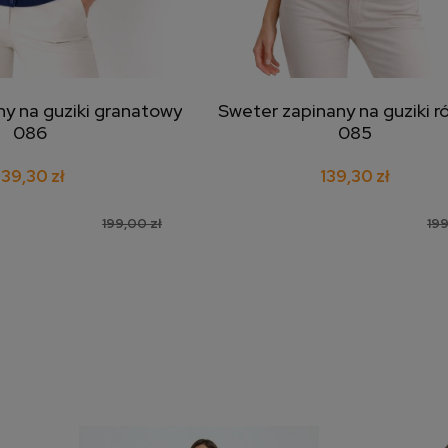
y na guziki granatowy
Sweter zapinany na guziki 
j do koszyka
dodaj do koszyka
086
085
139,30 zł
139,30 zł
199,00 zł
199