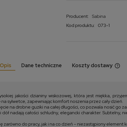
Producent:
Sabina
Kod produktu:
073-1
Opis
Dane techniczne
Koszty dostawy
Cen
kos
kiej jakości dzianiny wiskozowej, która jest miękka, przyj
 na sylwetce, zapewniając komfort noszenia przez cały dzień.
cie na drobne guziki na całej długości, co pozwala nosić go zar
ół nadają całości schludny, elegancki charakter. Subtelny, nie
ię zarówno do pracy, jak i na co dzień – niezastąpiony element 