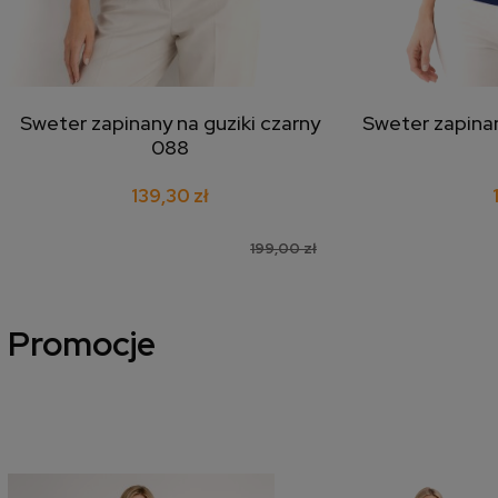
Sweter zapinany na guziki czarny
Sweter zapinan
dodaj do koszyka
doda
088
139,30 zł
199,00 zł
Promocje