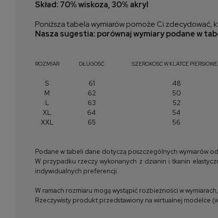
Skład: 70% wiskoza, 30% akryl
Poniższa tabela wymiarów pomoże Ci zdecydować, kt
Nasza sugestia: porównaj wymiary podane w tabe
ROZMIAR
DŁUGOŚĆ
SZEROKOŚĆ W KLATCE PIERSIOWE
S
61
48
M
62
50
L
63
52
XL
64
54
XXL
65
56
Podane w tabeli dane dotyczą poszczególnych wymiarów odzież
W przypadku rzeczy wykonanych z dzianin i tkanin elastyczn
indywidualnych preferencji.
W ramach rozmiaru mogą wystąpić rozbieżności w wymiarach, m
Rzeczywisty produkt przedstawiony na wirtualnej modelce (wi