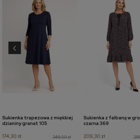
‹
Sukienka trapezowa z miękkiej
Sukienka z falbaną w gro
dodaj do koszyka
dodaj do koszyk
dzianiny granat 105
czarna 369
174,30 zł
209,30 zł
249,00 zł
299