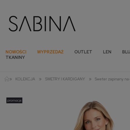
NOWOŚCI
WYPRZEDAŻ
OUTLET
LEN
BLU
TKANINY
»
»
»
KOLEKCJA
SWETRY I KARDIGANY
Sweter zapinany na 
promocja