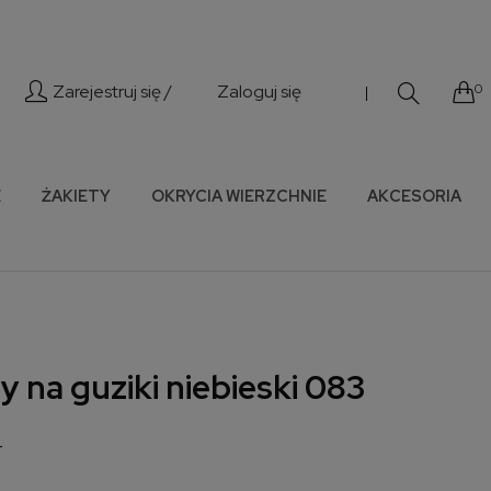
Zarejestruj się /
Zaloguj się
0
|
E
ŻAKIETY
OKRYCIA WIERZCHNIE
AKCESORIA
 na guziki niebieski 083
r