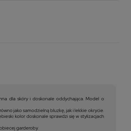
a nie zawiera ewentualnych
ztów płatności
emna dla skóry i doskonale oddychająca. Model o
ówno jako samodzielną bluzkę, jak i lekkie okrycie.
bieski kolor doskonale sprawdzi się w stylizacjach
kobiecej garderoby.