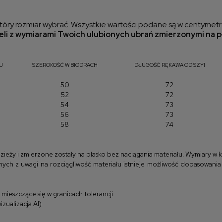
óry rozmiar wybrać. Wszystkie wartości podane są w centymetr
li z wymiarami Twoich ulubionych ubrań zmierzonymi na p
J
SZEROKOŚĆ W BIODRACH
DŁUGOŚĆ RĘKAWA OD SZYI
50
72
52
72
54
73
56
73
58
74
y i zmierzone zostały na płasko bez naciągania materiału. Wymiary w kla
ych z uwagi na rozciągliwość materiału istnieje możliwość dopasowania
ieszczące się w granicach tolerancji.
zualizacja AI)