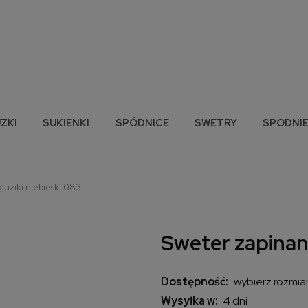
ZKI
SUKIENKI
SPÓDNICE
SWETRY
SPODNI
guziki niebieski 083
Sweter zapinany
Dostępność:
wybierz rozmia
Wysyłka w:
4 dni