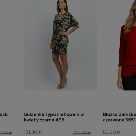
szki
Sukienka typu nietoperz w
Bluzka damska
a
dodaj do koszyka
dodaj 
kwiaty czarna 495
czerwona 3651
181,30 zł
83,30 zł
,00 zł
259,00 zł