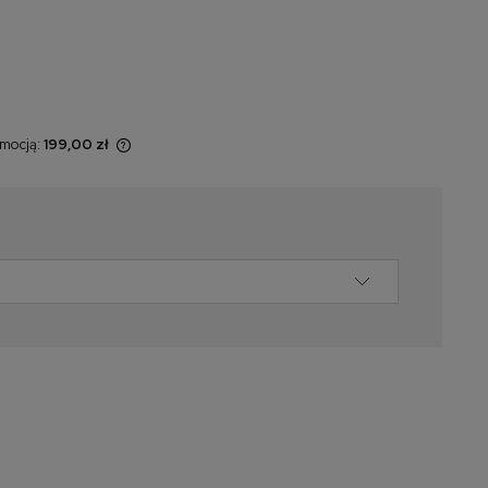
omocją:
199,00 zł
 sprzedawany
yświetlana jest
momentu, kiedy
w sprzedaży.