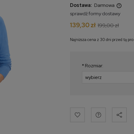
Dostawa:
Darmowa
sprawdź formy dostawy
Cena nie zawiera ewentualnych
139,30 zł
199,00 zł
kosztów płatności
Najniższa cena z 30 dni przed tą pr
Jeżeli produkt jest
krócej niż 30 dni, w
najniższa cena od 
*
Rozmiar:
produkt pojawił się 