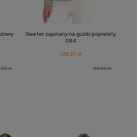
różowy
Sweter zapinany na guziki popielaty
Swe
dodaj do koszyka
084
139,30 zł
,00 zł
199,00 zł