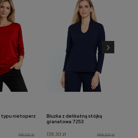
›
 typu nietoperz
Bluzka z delikatną stójką
Bluz
do koszyka
dodaj do koszyka
granatowa 7253
mors
139,30 zł
90,30
119,00 zł
199,00 zł