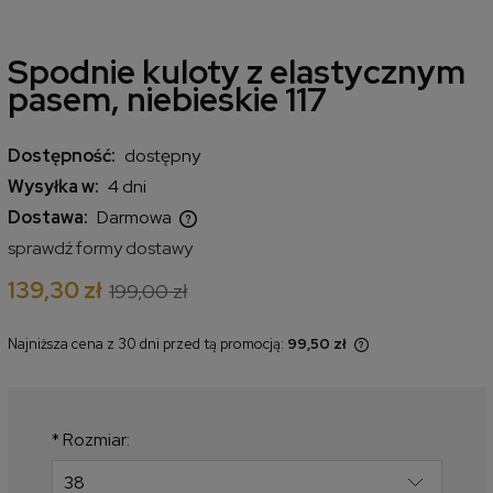
Spodnie kuloty z elastycznym
pasem, niebieskie 117
Dostępność:
dostępny
Wysyłka w:
4 dni
Dostawa:
Darmowa
Cena nie zawiera ewentualnych kosztów płatności
sprawdź formy dostawy
139,30 zł
199,00 zł
Najniższa cena z 30 dni przed tą promocją:
99,50 zł
Jeżeli produkt jest sprzedawany
krócej niż 30 dni, wyświetlana jest
najniższa cena od momentu, kiedy
produkt pojawił się w sprzedaży.
*
Rozmiar: