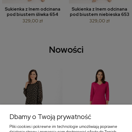
Sukienka z lnem odcinana
Sukienka z lnem odcinana
pod biustem śliwka 654
pod biustem niebieska 653
329,00 zł
329,00 zł
Nowości
Dbamy o Twoją prywatność
Pliki cookies i pokrewne im technologie umożliwiają poprawne
działanie strony i pomagają nam dostosować ofertę do Twoich