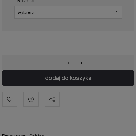
*
Rozmiar:
-
+
dodaj do koszyka