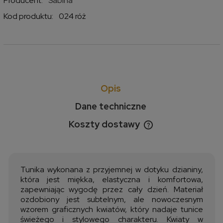
Producent:
Sabina
Kod produktu:
024 róż
Opis
Dane techniczne
Koszty dostawy
Cena nie zawiera ewentualnych kosztów płatności
Tunika wykonana z przyjemnej w dotyku dzianiny,
która jest miękka, elastyczna i komfortowa,
zapewniając wygodę przez cały dzień. Materiał
ozdobiony jest subtelnym, ale nowoczesnym
wzorem graficznych kwiatów, który nadaje tunice
świeżego i stylowego charakteru. Kwiaty w