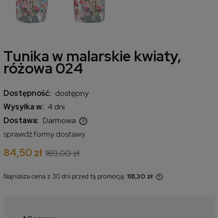
Tunika w malarskie kwiaty,
różowa 024
Dostępność:
dostępny
Wysyłka w:
4 dni
Dostawa:
Darmowa
Cena nie zawiera ewentualnych kosztów płatności
sprawdź formy dostawy
84,50 zł
169,00 zł
Najniższa cena z 30 dni przed tą promocją:
118,30 zł
Jeżeli produkt jest sprzedawany
krócej niż 30 dni, wyświetlana jest
najniższa cena od momentu, kiedy
produkt pojawił się w sprzedaży.