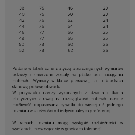
38
75
48
23
40
75
50
23
42
76
52
24
44
76
54
24
46
77
56
25
48
77
58
25
50
78
60
26
52
78
62
26
Podane w tabeli dane dotyczą poszczególnych wymiarów
odzieży i zmierzone zostały na płasko bez naciągania
materiału. Wymiary w klatce piersiowej, talii i biodrach
stanowią połowę obwodu.
W przypadku rzeczy wykonanych z dzianin i tkanin
elastycznych z uwagi na rozciągliwość materiału istnieje
możliwość dopasowania sylwetki do więcej niż jednego
rozmiaru w zależności od indywidualnych preferencji.
W ramach rozmiaru mogą wystąpić rozbieżności w
wymiarach, mieszczące się w granicach tolerancji.