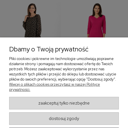
Dbamy o Twoją prywatność
Pliki cookies i pokrewne im technologie umożliwiają poprawne
‹
›
działanie strony i pomagają nam dostosować ofertę do Twoich
potrzeb. Możesz zaakceptować wykorzystanie przez nas
wszystkich tych plików i przejść do sklepu lub dostosować użycie
plików do swoich preferencji, wybierając opcję "Dostosuj zgody".
Sukienka z falbaną i
Sukienka z dekoltem w
Więcej o plikach cookies przeczytasz w naszej Polityce
bufiastym rękawem w
serek, fuksja 566
prywatności.
grochy 577
299,00 zł
579,00 zł
zaakceptuj tylko niezbędne
405,30 zł
dostosuj zgody
Regulaminy