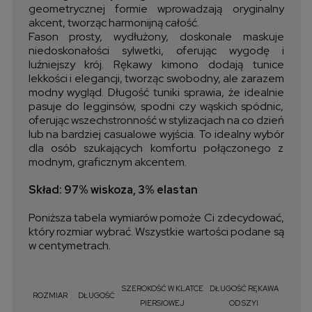
geometrycznej formie wprowadzają oryginalny
akcent, tworząc harmonijną całość.
Fason prosty, wydłużony, doskonale maskuje
niedoskonałości sylwetki, oferując wygodę i
luźniejszy krój. Rękawy kimono dodają tunice
lekkości i elegancji, tworząc swobodny, ale zarazem
modny wygląd. Długość tuniki sprawia, że idealnie
pasuje do legginsów, spodni czy wąskich spódnic,
oferując wszechstronność w stylizacjach na co dzień
lub na bardziej casualowe wyjścia. To idealny wybór
dla osób szukających komfortu połączonego z
modnym, graficznym akcentem.
Skład: 97% wiskoza, 3% elastan
Poniższa tabela wymiarów pomoże Ci zdecydować,
który rozmiar wybrać. Wszystkie wartości podane są
w centymetrach.
SZEROKOŚĆ W KLATCE
DŁUGOŚĆ RĘKAWA
ROZMIAR
DŁUGOŚĆ
PIERSIOWEJ
OD SZYI