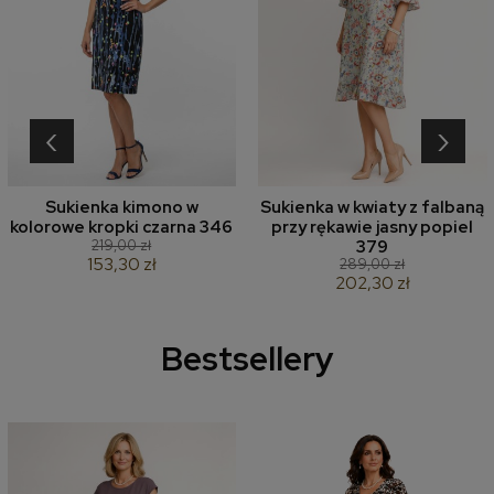
‹
›
Sukienka kimono w
Sukienka w kwiaty z falbaną
kolorowe kropki czarna 346
przy rękawie jasny popiel
219,00 zł
379
153,30 zł
289,00 zł
202,30 zł
Bestsellery