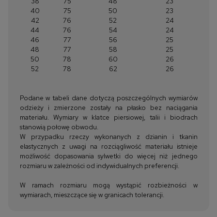
38
75
48
23
40
75
50
23
42
76
52
24
44
76
54
24
46
77
56
25
48
77
58
25
50
78
60
26
52
78
62
26
Podane w tabeli dane dotyczą poszczególnych wymiarów
odzieży i zmierzone zostały na płasko bez naciągania
materiału. Wymiary w klatce piersiowej, talii i biodrach
stanowią połowę obwodu.
W przypadku rzeczy wykonanych z dzianin i tkanin
elastycznych z uwagi na rozciągliwość materiału istnieje
możliwość dopasowania sylwetki do więcej niż jednego
rozmiaru w zależności od indywidualnych preferencji.
W ramach rozmiaru mogą wystąpić rozbieżności w
wymiarach, mieszczące się w granicach tolerancji.