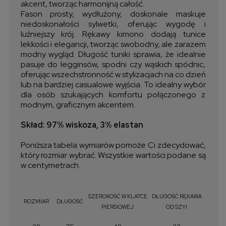
akcent, tworząc harmonijną całość.
Fason prosty, wydłużony, doskonale maskuje
niedoskonałości sylwetki, oferując wygodę i
luźniejszy krój. Rękawy kimono dodają tunice
lekkości i elegancji, tworząc swobodny, ale zarazem
modny wygląd. Długość tuniki sprawia, że idealnie
pasuje do legginsów, spodni czy wąskich spódnic,
oferując wszechstronność w stylizacjach na co dzień
lub na bardziej casualowe wyjścia. To idealny wybór
dla osób szukających komfortu połączonego z
modnym, graficznym akcentem.
Skład: 97% wiskoza, 3% elastan
Poniższa tabela wymiarów pomoże Ci zdecydować,
który rozmiar wybrać. Wszystkie wartości podane są
w centymetrach.
SZEROKOŚĆ W KLATCE
DŁUGOŚĆ RĘKAWA
ROZMIAR
DŁUGOŚĆ
PIERSIOWEJ
OD SZYI