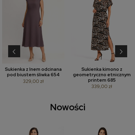
‹
›
Sukienka z lnem odcinana
Sukienka kimono z
pod biustem śliwka 654
geometryczno etnicznym
printem 685
329,00 zł
339,00 zł
Nowości