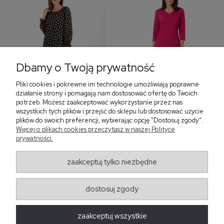
Dbamy o Twoją prywatność
Pliki cookies i pokrewne im technologie umożliwiają poprawne
‹
›
działanie strony i pomagają nam dostosować ofertę do Twoich
potrzeb. Możesz zaakceptować wykorzystanie przez nas
wszystkich tych plików i przejść do sklepu lub dostosować użycie
plików do swoich preferencji, wybierając opcję "Dostosuj zgody".
Sukienka z falbaną i
Sukienka z dekoltem w
Więcej o plikach cookies przeczytasz w naszej Polityce
bufiastym rękawem w
serek, fuksja 566
prywatności.
grochy 577
299,00 zł
579,00 zł
zaakceptuj tylko niezbędne
405,30 zł
dostosuj zgody
Regulaminy
zaakceptuj wszystkie
Obsługa zamówień