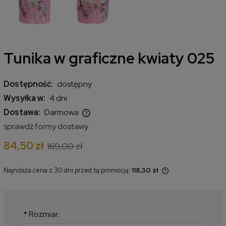
Tunika w graficzne kwiaty 025
Dostępność:
dostępny
Wysyłka w:
4 dni
Dostawa:
Darmowa
Cena nie zawiera ewentualnych kosztów płatności
sprawdź formy dostawy
84,50 zł
169,00 zł
Najniższa cena z 30 dni przed tą promocją:
118,30 zł
Jeżeli produkt jest sprzedawany
krócej niż 30 dni, wyświetlana jest
najniższa cena od momentu, kiedy
produkt pojawił się w sprzedaży.
*
Rozmiar: