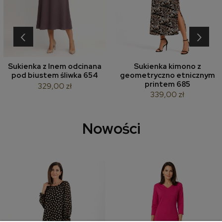
‹
›
Sukienka z lnem odcinana
Sukienka kimono z
pod biustem śliwka 654
geometryczno etnicznym
printem 685
329,00 zł
339,00 zł
Nowości