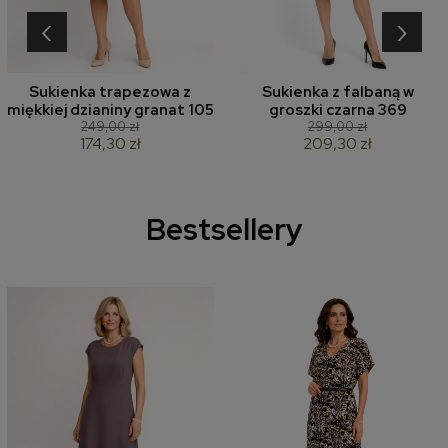
‹
›
Sukienka trapezowa z
Sukienka z falbaną w
miękkiej dzianiny granat 105
groszki czarna 369
249,00 zł
299,00 zł
174,30 zł
209,30 zł
Bestsellery