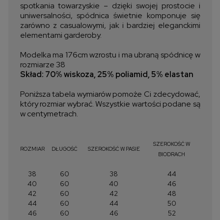
spotkania towarzyskie – dzięki swojej prostocie i
uniwersalności, spódnica świetnie komponuje się
zarówno z casualowymi, jak i bardziej eleganckimi
elementami garderoby.
Modelka ma 176cm wzrostu i ma ubraną spódnicę w
rozmiarze 38
Skład: 70% wiskoza, 25% poliamid, 5% elastan
Poniższa tabela wymiarów pomoże Ci zdecydować,
który rozmiar wybrać. Wszystkie wartości podane są
w centymetrach.
SZEROKOŚĆ W
ROZMIAR
DŁUGOŚĆ
SZEROKOŚĆ W PASIE
BIODRACH
38
60
38
44
40
60
40
46
42
60
42
48
44
60
44
50
46
60
46
52