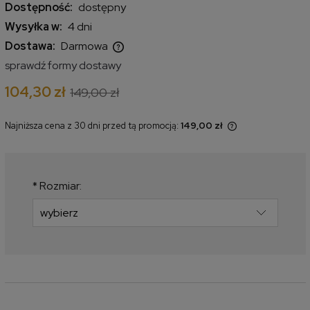
Dostępność:
dostępny
Wysyłka w:
4 dni
Dostawa:
Darmowa
Cena nie zawiera ewentualnych kosztów płatności
sprawdź formy dostawy
104,30 zł
149,00 zł
Najniższa cena z 30 dni przed tą promocją:
149,00 zł
Jeżeli produkt jest sprzedawany
krócej niż 30 dni, wyświetlana jest
najniższa cena od momentu, kiedy
produkt pojawił się w sprzedaży.
*
Rozmiar: