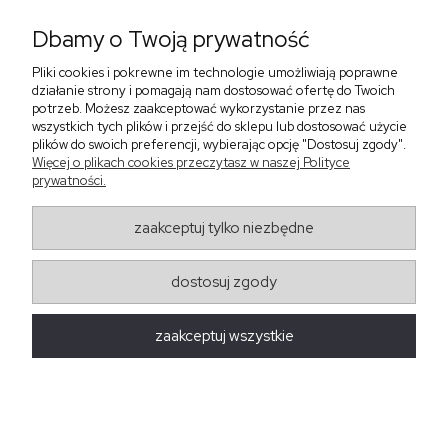
Dbamy o Twoją prywatność
Pliki cookies i pokrewne im technologie umożliwiają poprawne
‹
›
działanie strony i pomagają nam dostosować ofertę do Twoich
potrzeb. Możesz zaakceptować wykorzystanie przez nas
wszystkich tych plików i przejść do sklepu lub dostosować użycie
plików do swoich preferencji, wybierając opcję "Dostosuj zgody".
Sukienka z falbaną i
Sukienka z dekoltem w
Więcej o plikach cookies przeczytasz w naszej Polityce
bufiastym rękawem w
serek, fuksja 566
prywatności.
grochy 577
299,00 zł
579,00 zł
zaakceptuj tylko niezbędne
405,30 zł
dostosuj zgody
Regulaminy
zaakceptuj wszystkie
Obsługa zamówień
Moda Damska Sabina