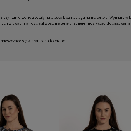
y i zmierzone zostały na płasko bez naciągania materiału. Wymiary w kla
ych z uwagi na rozciągliwość materiału istnieje możliwość dopasowania
ieszczące się w granicach tolerancji.