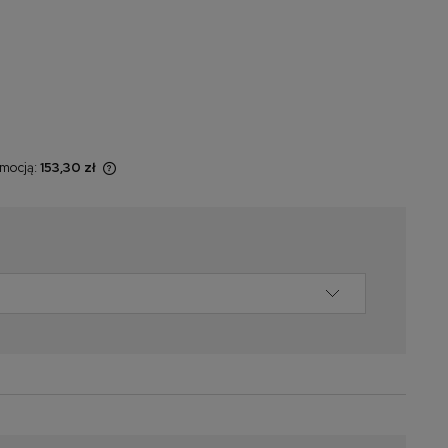
omocją:
153,30 zł
 sprzedawany
świetlana jest
omentu, kiedy
 sprzedaży.