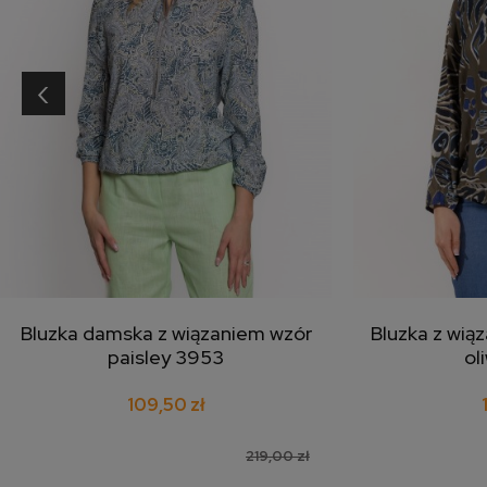
‹
Bluzka damska z wiązaniem wzór
Bluzka z wią
dodaj do koszyka
doda
paisley 3953
ol
109,50 zł
219,00 zł