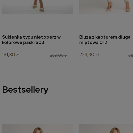
Sukienka typu nietoperz w
Bluza z kapturem długa
dodaj do koszyka
dodaj do koszyk
kolorowe paski 503
miętowa 012
181,30 zł
223,30 zł
259,00 zł
31
Bestsellery