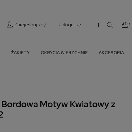
Zarejestruj się /
Zaloguj się
0
|
E
ŻAKIETY
OKRYCIA WIERZCHNIE
AKCESORIA
 Bordowa Motyw Kwiatowy z
2