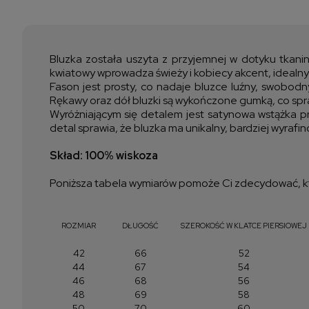
Bluzka została uszyta z przyjemnej w dotyku tkani
kwiatowy wprowadza świeży i kobiecy akcent, idealny 
Fason jest prosty, co nadaje bluzce luźny, swobodny
Rękawy oraz dół bluzki są wykończone gumką, co sprawi
Wyróżniającym się detalem jest satynowa wstążka pr
detal sprawia, że bluzka ma unikalny, bardziej wyraf
Skład: 100% wiskoza
Poniższa tabela wymiarów pomoże Ci zdecydować, kt
ROZMIAR
DŁUGOŚĆ
SZEROKOŚĆ W KLATCE PIERSIOWEJ
42
66
52
44
67
54
46
68
56
48
69
58
50
70
60