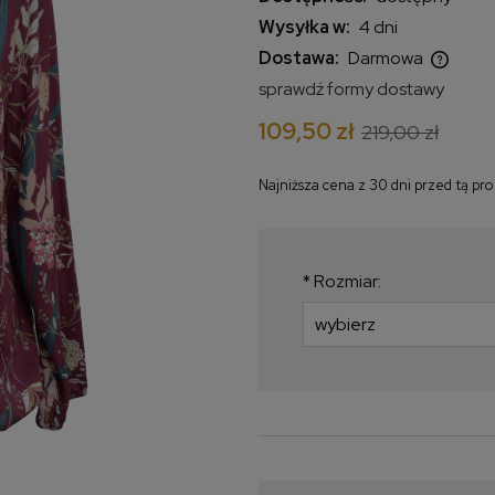
Wysyłka w:
4 dni
Dostawa:
Darmowa
sprawdź formy dostawy
Cena nie zawiera ewentualnych
109,50 zł
219,00 zł
kosztów płatności
Najniższa cena z 30 dni przed tą pr
Jeżeli produkt jest
krócej niż 30 dni, wy
najniższa cena od m
*
Rozmiar:
produkt pojawił się w