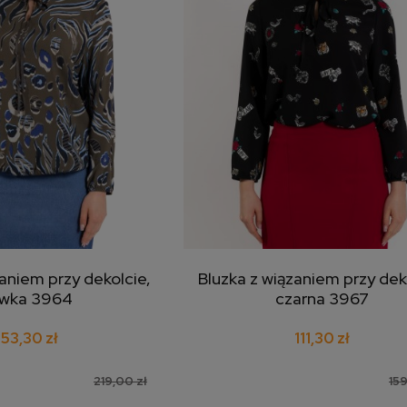
zaniem przy dekolcie,
Bluzka z wiązaniem przy dek
j do koszyka
dodaj do koszyka
iwka 3964
czarna 3967
153,30 zł
111,30 zł
219,00 zł
159