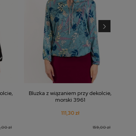
›
olcie,
Bluzka z wiązaniem przy dekolcie,
Blu
dodaj do koszyka
morski 3961
111,30 zł
,00 zł
159,00 zł