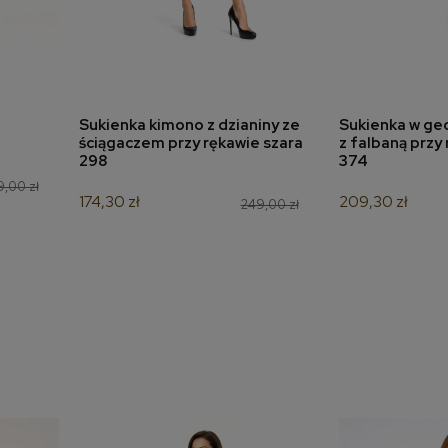
Sukienka kimono z dzianiny ze
Sukienka w ge
a
dodaj do koszyka
dodaj 
ściągaczem przy rękawie szara
z falbaną przy
298
374
9,00 zł
174,30 zł
209,30 zł
249,00 zł