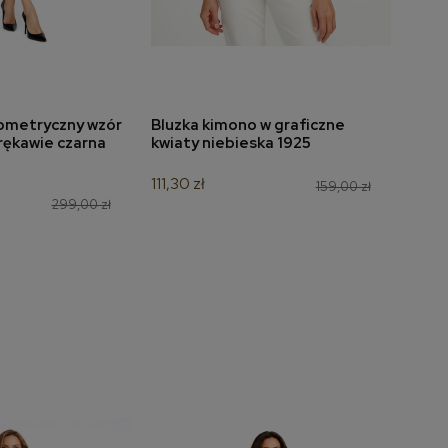
ometryczny wzór
Bluzka kimono w graficzne
Bluzk
do koszyka
dodaj do koszyka
 rękawie czarna
kwiaty niebieska 1925
czer
111,30 zł
139,3
159,00 zł
299,00 zł