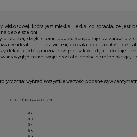
Cen
kos
ny wiskozowej, która jest miękka i lekka, co sprawia, że jes
na cieplejsze dni.
 charakter, dzięki czemu dobrze komponuje się zarówno z casu
a, że idealnie dopasowują się do ciała i dodają całości delikatn
zy dekolcie, którą można zawiązać w kokardę, co dodaje bluz
inowany wygląd, mimo swojej prostoty. Idealna na różne okazje, 
óry rozmiar wybrać. Wszystkie wartości podane są w centymetr
DŁUGOŚĆ RĘKAWA OD SZYI
65
66
67
68
69