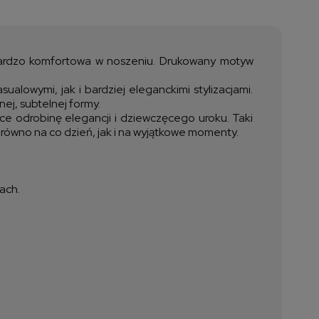
a nie zawiera ewentualnych
ztów płatności
t bardzo komfortowa w noszeniu. Drukowany motyw
alowymi, jak i bardziej eleganckimi stylizacjami.
ej, subtelnej formy.
ce odrobinę elegancji i dziewczęcego uroku. Taki
zarówno na co dzień, jak i na wyjątkowe momenty.
ach.