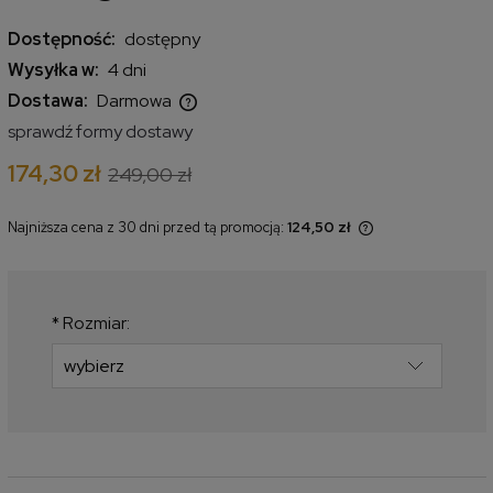
Dostępność:
dostępny
Wysyłka w:
4 dni
Dostawa:
Darmowa
Cena nie zawiera ewentualnych kosztów płatności
sprawdź formy dostawy
174,30 zł
249,00 zł
Najniższa cena z 30 dni przed tą promocją:
124,50 zł
Jeżeli produkt jest sprzedawany
krócej niż 30 dni, wyświetlana jest
najniższa cena od momentu, kiedy
produkt pojawił się w sprzedaży.
*
Rozmiar: