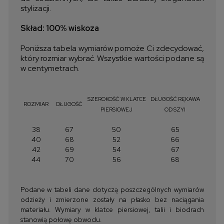
stylizacji.
Skład: 100% wiskoza
Poniższa tabela wymiarów pomoże Ci zdecydować,
który rozmiar wybrać. Wszystkie wartości podane są
w centymetrach.
SZEROKOŚĆ W KLATCE
DŁUGOŚĆ RĘKAWA
ROZMIAR
DŁUGOŚĆ
PIERSIOWEJ
OD SZYI
38
67
50
65
40
68
52
66
42
69
54
67
44
70
56
68
Podane w tabeli dane dotyczą poszczególnych wymiarów
odzieży i zmierzone zostały na płasko bez naciągania
materiału. Wymiary w klatce piersiowej, talii i biodrach
stanowią połowę obwodu.