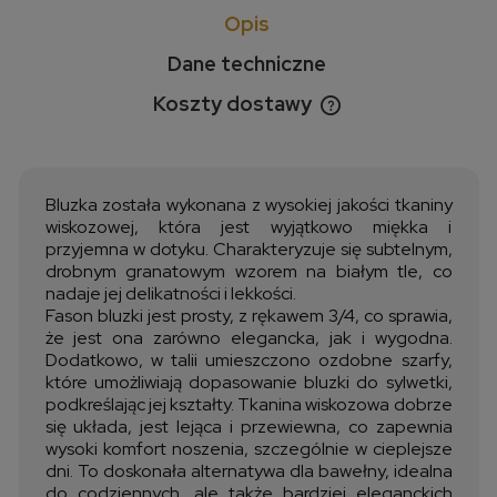
Opis
Dane techniczne
Koszty dostawy
Cena nie zawiera ewentualnych kosztów płatności
Bluzka została wykonana z wysokiej jakości tkaniny
wiskozowej, która jest wyjątkowo miękka i
przyjemna w dotyku. Charakteryzuje się subtelnym,
drobnym granatowym wzorem na białym tle, co
nadaje jej delikatności i lekkości.
Fason bluzki jest prosty, z rękawem 3/4, co sprawia,
że jest ona zarówno elegancka, jak i wygodna.
Dodatkowo, w talii umieszczono ozdobne szarfy,
które umożliwiają dopasowanie bluzki do sylwetki,
podkreślając jej kształty. Tkanina wiskozowa dobrze
się układa, jest lejąca i przewiewna, co zapewnia
wysoki komfort noszenia, szczególnie w cieplejsze
dni. To doskonała alternatywa dla bawełny, idealna
do codziennych, ale także bardziej eleganckich