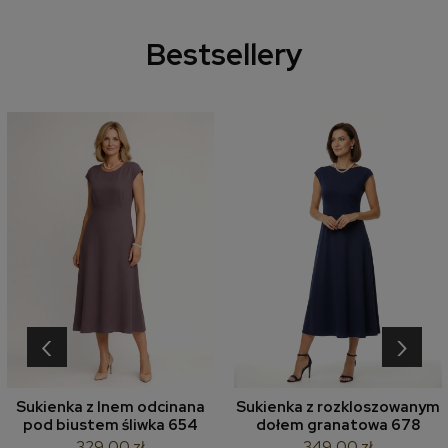
Bestsellery
‹
›
Sukienka z lnem odcinana
Sukienka z rozkloszowanym
pod biustem śliwka 654
dołem granatowa 678
329,00 zł
349,00 zł