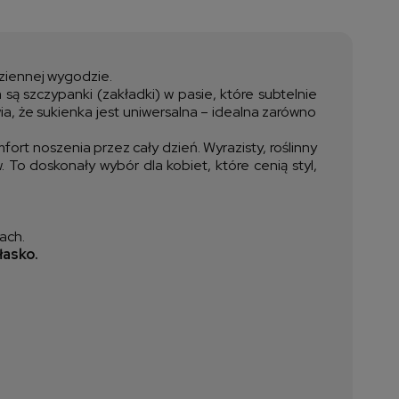
a nie zawiera ewentualnych
ztów płatności
dziennej wygodzie.
ą szczypanki (zakładki) w pasie, które subtelnie
ia, że sukienka jest uniwersalna – idealna zarówno
fort noszenia przez cały dzień. Wyrazisty, roślinny
To doskonały wybór dla kobiet, które cenią styl,
ach.
łasko.