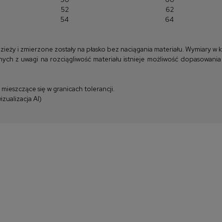
52
62
54
64
y i zmierzone zostały na płasko bez naciągania materiału. Wymiary w kla
ych z uwagi na rozciągliwość materiału istnieje możliwość dopasowania
ieszczące się w granicach tolerancji.
zualizacja AI)