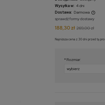
Wysyłka w:
4 dni
Dostawa:
Darmowa
sprawdź formy dostawy
Cena nie zawiera ewentualnych
188,30 zł
269,00 zł
kosztów płatności
Najniższa cena z 30 dni przed tą pr
Jeżeli produkt jes
krócej niż 30 dni, w
najniższa cena od
*
Rozmiar:
produkt pojawił się