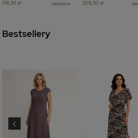
174,30 zł
209,30 zł
249,00 zł
299
Bestsellery
‹