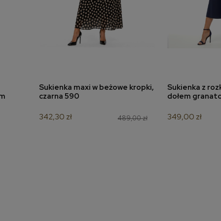
Sukienka maxi w beżowe kropki,
Sukienka z ro
a
dodaj do koszyka
dodaj 
ym
czarna 590
dołem granat
342,30 zł
349,00 zł
489,00 zł