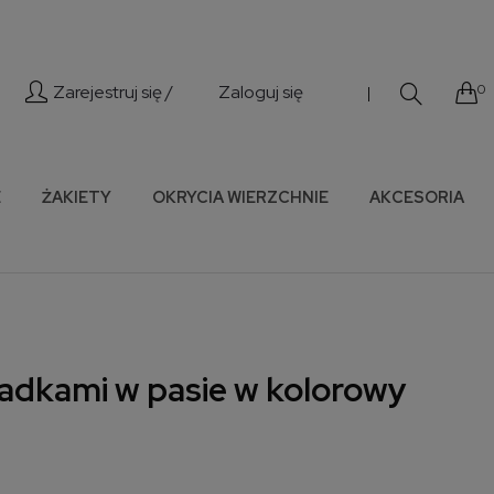
Zarejestruj się /
Zaloguj się
0
|
E
ŻAKIETY
OKRYCIA WIERZCHNIE
AKCESORIA
ładkami w pasie w kolorowy