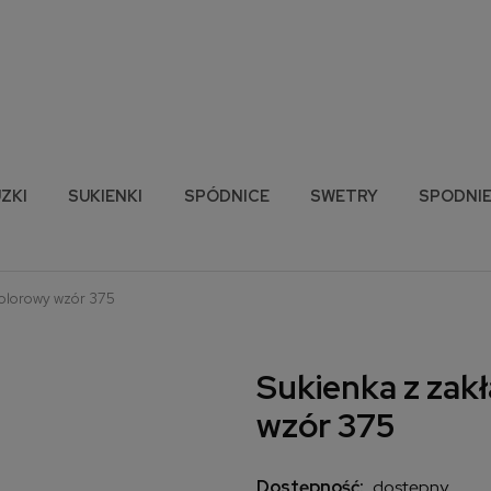
ZKI
SUKIENKI
SPÓDNICE
SWETRY
SPODNI
kolorowy wzór 375
Sukienka z zak
wzór 375
Dostępność:
dostępny