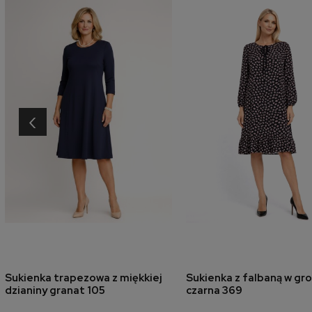
‹
Sukienka trapezowa z miękkiej
Sukienka z falbaną w gro
dodaj do koszyka
dodaj do koszyk
dzianiny granat 105
czarna 369