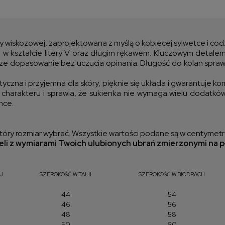
Cen
kos
y wiskozowej, zaprojektowana z myślą o kobiecej sylwetce i co
kształcie litery V oraz długim rękawem. Kluczowym detalem s
psze dopasowanie bez uczucia opinania. Długość do kolan spraw
tyczna i przyjemna dla skóry, pięknie się układa i gwarantuje kom
harakteru i sprawia, że sukienka nie wymaga wielu dodatków. 
nce.
óry rozmiar wybrać. Wszystkie wartości podane są w centymetr
li z wymiarami Twoich ulubionych ubrań zmierzonymi na p
J
SZEROKOŚĆ W TALII
SZEROKOŚĆ W BIODRACH
44
54
46
56
48
58
50
60