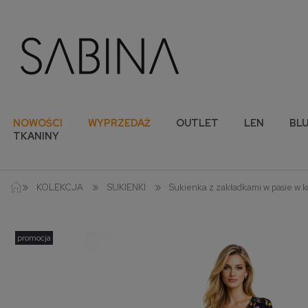
NOWOŚCI
WYPRZEDAŻ
OUTLET
LEN
BLU
TKANINY
»
»
»
KOLEKCJA
SUKIENKI
Sukienka z zakładkami w pasie w 
promocja