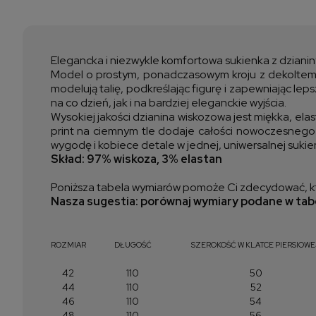
Elegancka i niezwykle komfortowa sukienka z dzianin
Model o prostym, ponadczasowym kroju z dekoltem w 
modelują talię, podkreślając figurę i zapewniając le
na co dzień, jak i na bardziej eleganckie wyjścia.
Wysokiej jakości dzianina wiskozowa jest miękka, elas
print na ciemnym tle dodaje całości nowoczesnego c
wygodę i kobiece detale w jednej, uniwersalnej sukie
Skład: 97% wiskoza, 3% elastan
Poniższa tabela wymiarów pomoże Ci zdecydować, kt
Nasza sugestia: porównaj wymiary podane w tabe
ROZMIAR
DŁUGOŚĆ
SZEROKOŚĆ W KLATCE PIERSIOWE
42
110
50
44
110
52
46
110
54
48
110
56