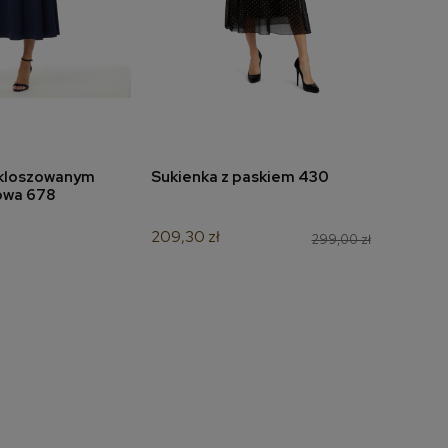
zkloszowanym
Sukienka z paskiem 430
Suki
do koszyka
dodaj do koszyka
owa 678
nieb
209,30 zł
349,
299,00 zł