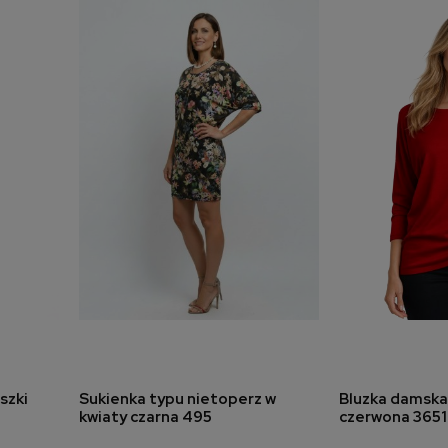
szki
Sukienka typu nietoperz w
Bluzka damska
a
dodaj do koszyka
dodaj 
kwiaty czarna 495
czerwona 3651