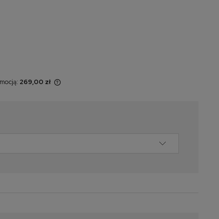
omocją:
269,00 zł
t sprzedawany
yświetlana jest
 momentu, kiedy
 w sprzedaży.