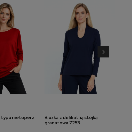
›
 typu nietoperz
Bluzka z delikatną stójką
Bluz
do koszyka
dodaj do koszyka
granatowa 7253
mors