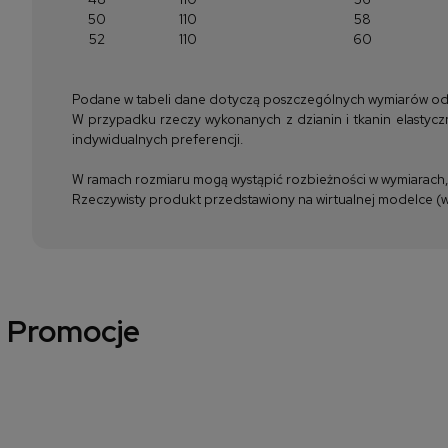
50
110
58
52
110
60
Podane w tabeli dane dotyczą poszczególnych wymiarów odzież
W przypadku rzeczy wykonanych z dzianin i tkanin elastyczn
indywidualnych preferencji.
W ramach rozmiaru mogą wystąpić rozbieżności w wymiarach, m
Rzeczywisty produkt przedstawiony na wirtualnej modelce (wi
Promocje