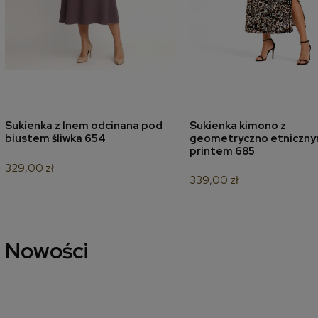
Sukienka z lnem odcinana pod
Sukienka kimono z
dodaj do koszyka
dodaj do koszyk
biustem śliwka 654
geometryczno etniczn
printem 685
329,00 zł
339,00 zł
Nowości