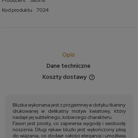
Producent:
Sabina
Kod produktu:
7024
Opis
Dane techniczne
Koszty dostawy
Cena nie zawiera ewentualnych kosztów płatności
Bluzka wykonana jest z przyjemnej w dotyku tkaniny
drukowanej w delikatny motyw kwiatowy, który
nadaje jej subtelnego, kobiecego charakteru.
Fason jest prosty, co zapewnia wygodę i swobodę
noszenia. Długi rękaw bluzki jest wykończony plisą
do wiązania, co dodaje całości elegancji i umożliwia