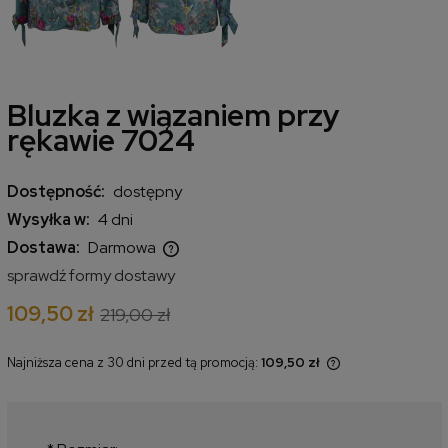
Bluzka z wiązaniem przy
rękawie 7024
Dostępność:
dostępny
Wysyłka w:
4 dni
Dostawa:
Darmowa
Cena nie zawiera ewentualnych kosztów płatności
sprawdź formy dostawy
109,50 zł
219,00 zł
Najniższa cena z 30 dni przed tą promocją:
109,50 zł
Jeżeli produkt jest sprzedawany
krócej niż 30 dni, wyświetlana jest
najniższa cena od momentu, kiedy
produkt pojawił się w sprzedaży.