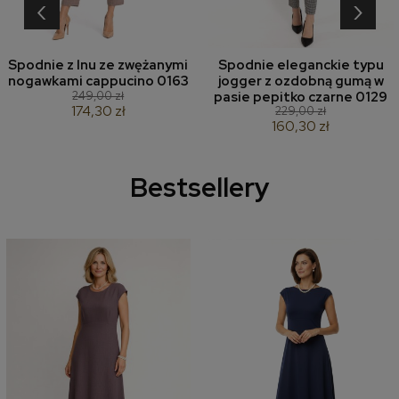
‹
›
Spodnie z lnu ze zwężanymi
Spodnie eleganckie typu
nogawkami cappucino 0163
jogger z ozdobną gumą w
249,00 zł
pasie pepitko czarne 0129
174,30 zł
229,00 zł
160,30 zł
Bestsellery