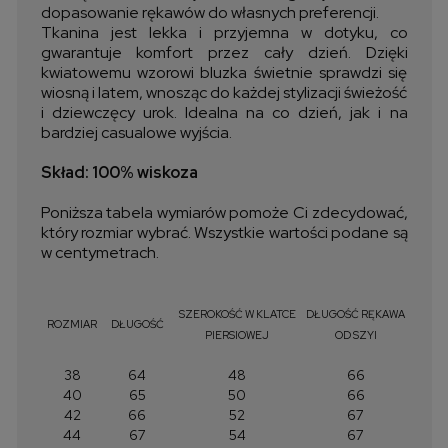
dopasowanie rękawów do własnych preferencji.
Tkanina jest lekka i przyjemna w dotyku, co
gwarantuje komfort przez cały dzień. Dzięki
kwiatowemu wzorowi bluzka świetnie sprawdzi się
wiosną i latem, wnosząc do każdej stylizacji świeżość
i dziewczęcy urok. Idealna na co dzień, jak i na
bardziej casualowe wyjścia.
Skład: 100% wiskoza
Poniższa tabela wymiarów pomoże Ci zdecydować,
który rozmiar wybrać. Wszystkie wartości podane są
w centymetrach.
SZEROKOŚĆ W KLATCE
DŁUGOŚĆ RĘKAWA
ROZMIAR
DŁUGOŚĆ
PIERSIOWEJ
OD SZYI
38
64
48
66
40
65
50
66
42
66
52
67
44
67
54
67