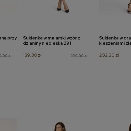
aną przy
Sukienka w malarski wzór z
Sukienka w graf
a
dodaj do koszyka
dodaj 
dzianiny niebieska 291
kieszeniami zi
139,30 zł
202,30 zł
,00 zł
199,00 zł