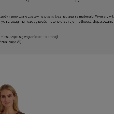
56
67
y i zmierzone zostały na płasko bez naciągania materiału. Wymiary w kla
ych z uwagi na rozciągliwość materiału istnieje możliwość dopasowania
ieszczące się w granicach tolerancji.
zualizacja AI)