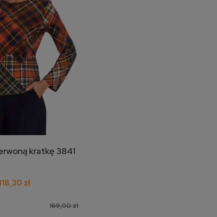
erwoną kratkę 3841
j do koszyka
118,30 zł
169,00 zł