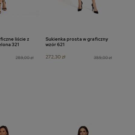
iczne liście z
Sukienka prosta w graficzny
Bluzk
do koszyka
dodaj do koszyka
elona 321
wzór 621
czar
272,30 zł
104,3
289,00 zł
389,00 zł