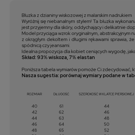
Bluzka z dzianiny wiskozowej z malarskim nadrukiem
Wyróżnij się niebanalnym stylem! Ta bluzka wykonan
jest przyjemny dla skóry, oddychający i delikatnie dop
Model przyciąga wzrok oryginalnym, abstrakcyjnym nad
z okrągłym dekoltem i długimi rękawami sprawia, że
spódnicą czy jeansami.
Idealna propozycja dla kobiet ceniących wygodę, jako
Skład: 93% wiskoza, 7% elastan
Poniższa tabela wymiarów pomoże Ci zdecydować, kt
Nasza sugestia: porównaj wymiary podane w tabe
ROZMIAR
DŁUGOŚĆ
SZEROKOŚĆ W KLATCE PIERSIOWEJ
40
61
44
42
62
46
44
63
48
46
64
50
48
65
52