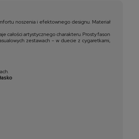
ztów płatności
omfortu noszenia i efektownego designu. Materiał
daje całości artystycznego charakteru. Prosty fason
 casualowych zestawach – w duecie z cygaretkami,
ach.
łasko