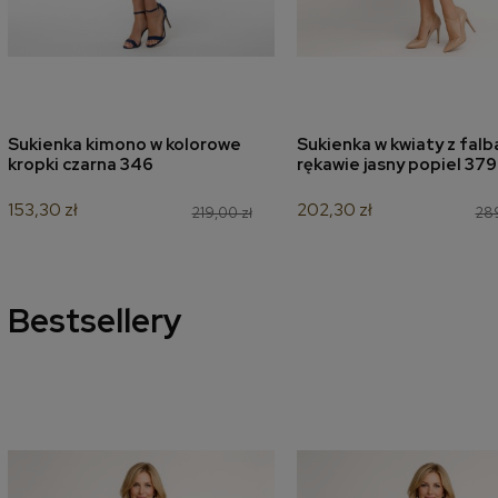
Sukienka kimono w kolorowe
Sukienka w kwiaty z falb
dodaj do koszyka
dodaj do koszyk
kropki czarna 346
rękawie jasny popiel 379
153,30 zł
202,30 zł
219,00 zł
289
Bestsellery