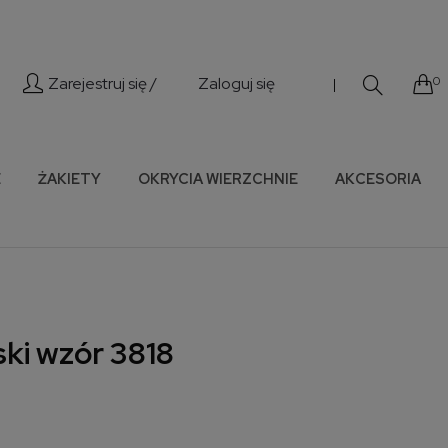
Zarejestruj się /
Zaloguj się
0
|
E
ŻAKIETY
OKRYCIA WIERZCHNIE
AKCESORIA
ski wzór 3818