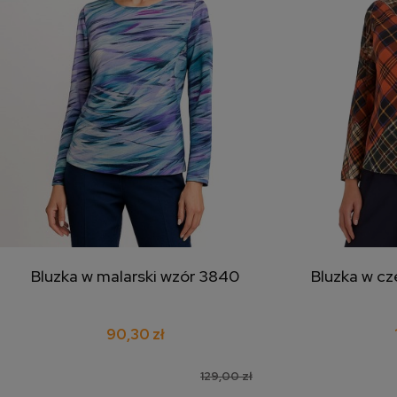
Bluzka w malarski wzór 3840
Bluzka w cz
dodaj do koszyka
doda
90,30 zł
129,00 zł