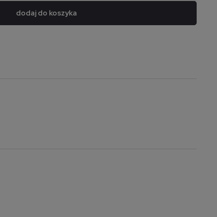
dodaj do koszyka
a nie zawiera ewentualnych