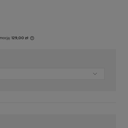
omocją:
129,00 zł
 sprzedawany
yświetlana jest
momentu, kiedy
w sprzedaży.