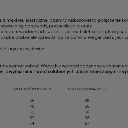
kos
a z miękkiej, elastycznej dzianiny wiskozowej to połączenie k
asowuje się do sylwetki, podkreślając jej atuty.
rukiem w odcieniach szarości, zieleni, fioletu i beżu, który na
 bluzka doskonale sprawdzi się zarówno w eleganckich, jak i
ść i oryginalny design.
óry rozmiar wybrać. Wszystkie wartości podane są w centymetr
li z wymiarami Twoich ulubionych ubrań zmierzonymi na p
SZEROKOŚĆ W BIODRACH
DŁUGOŚĆ RĘKAWA OD SZYI
46
65
48
65
50
66
52
66
54
67