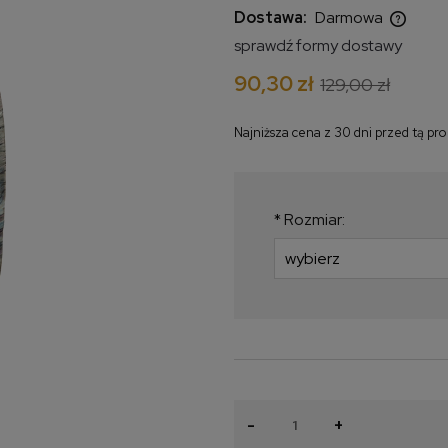
Dostawa:
Darmowa
sprawdź formy dostawy
Cena nie zawiera ewentualnych
90,30 zł
129,00 zł
kosztów płatności
Najniższa cena z 30 dni przed tą pr
Jeżeli produkt jest
krócej niż 30 dni, w
najniższa cena od 
*
Rozmiar:
produkt pojawił się 
-
+