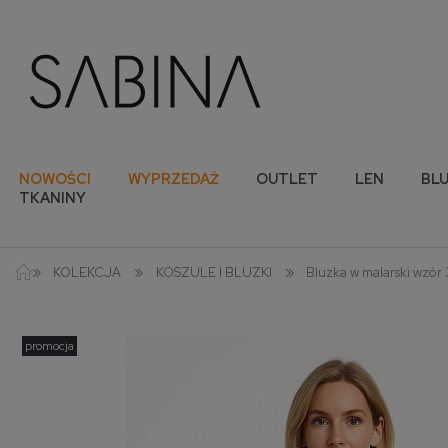
NOWOŚCI
WYPRZEDAŻ
OUTLET
LEN
BLU
TKANINY
»
»
»
KOLEKCJA
KOSZULE I BLUZKI
Bluzka w malarski wzór
promocja