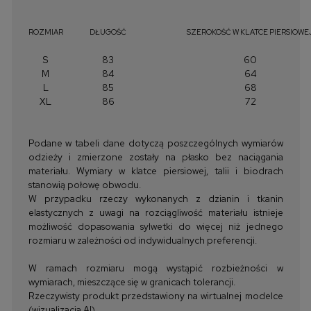
ROZMIAR
DŁUGOŚĆ
SZEROKOŚĆ W KLATCE PIERSIOWE
S
83
60
M
84
64
L
85
68
XL
86
72
Podane w tabeli dane dotyczą poszczególnych wymiarów
odzieży i zmierzone zostały na płasko bez naciągania
materiału. Wymiary w klatce piersiowej, talii i biodrach
stanowią połowę obwodu.
W przypadku rzeczy wykonanych z dzianin i tkanin
elastycznych z uwagi na rozciągliwość materiału istnieje
możliwość dopasowania sylwetki do więcej niż jednego
rozmiaru w zależności od indywidualnych preferencji.
W ramach rozmiaru mogą wystąpić rozbieżności w
wymiarach, mieszczące się w granicach tolerancji.
Rzeczywisty produkt przedstawiony na wirtualnej modelce
(wizualizacja AI)