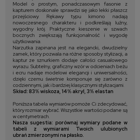
Model o prostym, ponadczasowym fasonie z
kapturem doskonale sprawdzi się jako lekki płaszcz
przejściowy. Rękawy typu kimono nadają
nowoczesnego charakteru i podkreślają luźny,
wygodny krój. Praktyczne kieszenie w szwach
bocznych zwiększają funkcjonalność i wygodę
użytkowania.
Narzutka zapinana jest na elegancki, dwudzielny
zamek, który pozwala na różne sposoby stylizacji, a
kaptur ze sznurkiem dodaje całości casualowego
wyrazu. Subtelny, graficzny wzór w odcieniach beżu
i ecru nadaje modelowi elegancji i uniwersalności,
dzięki czemu świetnie komponuje się zarówno z
codziennymi, jak i bardziej klasycznymi stylizacjami.
Skład: 83% wiskoza, 14% akryl, 3% elastan
Poniższa tabela wymiarów pomoże Ci zdecydować,
który rozmiar wybrać. Wszystkie wartości podane są
w centymetrach.
Nasza sugestia: porównaj wymiary podane w
tabeli z wymiarami Twoich ulubionych
ubrań zmierzonymi na płasko.