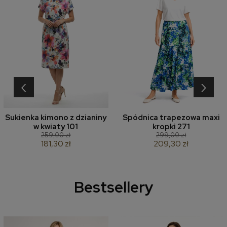
‹
›
Sukienka kimono z dzianiny
Spódnica trapezowa maxi
w kwiaty 101
kropki 271
259,00 zł
299,00 zł
181,30 zł
209,30 zł
Bestsellery