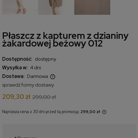
Płaszcz z kapturem z dzianiny
żakardowej beżowy 012
Dostępność:
dostępny
Wysyłka w:
4 dni
Dostawa:
Darmowa
Cena nie zawiera ewentualnych kosztów płatności
sprawdź formy dostawy
209,30 zł
299,00 zł
Najniższa cena z 30 dni przed tą promocją:
299,00 zł
Jeżeli produkt jest sprzedawany
krócej niż 30 dni, wyświetlana jest
najniższa cena od momentu, kiedy
produkt pojawił się w sprzedaży.