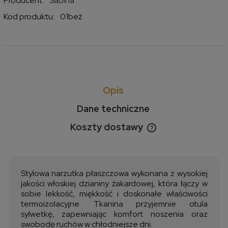
Producent:
Sabina
Kod produktu:
01beż
Opis
Dane techniczne
Koszty dostawy
Cena nie zawiera ewentualnych kosztów płatności
Stylowa narzutka płaszczowa wykonana z wysokiej
jakości włoskiej dzianiny żakardowej, która łączy w
sobie lekkość, miękkość i doskonałe właściwości
termoizolacyjne. Tkanina przyjemnie otula
sylwetkę, zapewniając komfort noszenia oraz
swobodę ruchów w chłodniejsze dni.