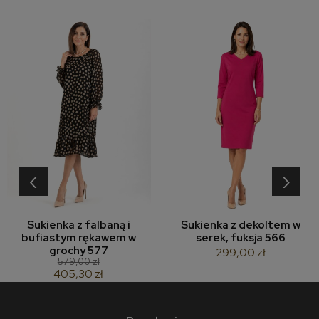
‹
›
Sukienka z falbaną i
Sukienka z dekoltem w
bufiastym rękawem w
serek, fuksja 566
grochy 577
299,00 zł
579,00 zł
405,30 zł