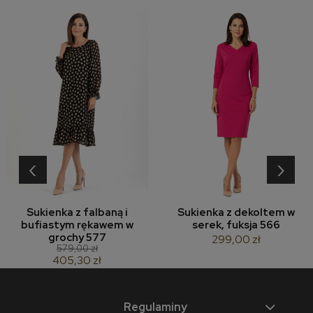
‹
›
Sukienka z falbaną i
Sukienka z dekoltem w
bufiastym rękawem w
serek, fuksja 566
grochy 577
299,00 zł
579,00 zł
405,30 zł
Regulaminy