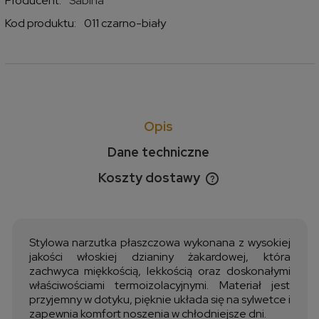
Producent:
Sabina
Kod produktu:
011 czarno-biały
Opis
Dane techniczne
Koszty dostawy
Cena nie zawiera ewentualnych kosztów płatności
Stylowa narzutka płaszczowa wykonana z wysokiej
jakości włoskiej dzianiny żakardowej, która
zachwyca miękkością, lekkością oraz doskonałymi
właściwościami termoizolacyjnymi. Materiał jest
przyjemny w dotyku, pięknie układa się na sylwetce i
zapewnia komfort noszenia w chłodniejsze dni.