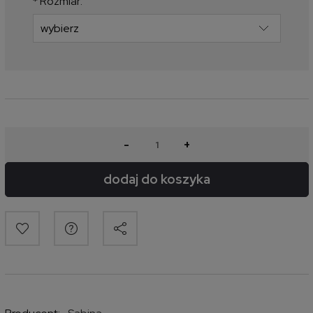
*
Rozmiar:
-
+
dodaj do koszyka