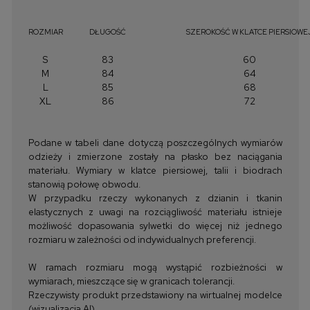
ROZMIAR
DŁUGOŚĆ
SZEROKOŚĆ W KLATCE PIERSIOWE
S
83
60
M
84
64
L
85
68
XL
86
72
Podane w tabeli dane dotyczą poszczególnych wymiarów
odzieży i zmierzone zostały na płasko bez naciągania
materiału. Wymiary w klatce piersiowej, talii i biodrach
stanowią połowę obwodu.
W przypadku rzeczy wykonanych z dzianin i tkanin
elastycznych z uwagi na rozciągliwość materiału istnieje
możliwość dopasowania sylwetki do więcej niż jednego
rozmiaru w zależności od indywidualnych preferencji.
W ramach rozmiaru mogą wystąpić rozbieżności w
wymiarach, mieszczące się w granicach tolerancji.
Rzeczywisty produkt przedstawiony na wirtualnej modelce
(wizualizacja AI)