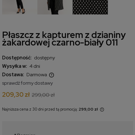
Płaszcz z kapturem z dzianiny
żakardowej czarno-biały 011
Dostępność:
dostępny
Wysyłka w:
4 dni
Dostawa:
Darmowa
Cena nie zawiera ewentualnych kosztów płatności
sprawdź formy dostawy
209,30 zł
299,00 zł
Najniższa cena z 30 dni przed tą promocją:
299,00 zł
Jeżeli produkt jest sprzedawany
krócej niż 30 dni, wyświetlana jest
najniższa cena od momentu, kiedy
produkt pojawił się w sprzedaży.