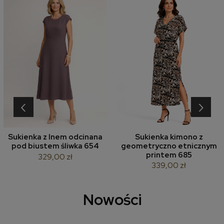
‹
›
Sukienka z lnem odcinana
Sukienka kimono z
pod biustem śliwka 654
geometryczno etnicznym
printem 685
329,00 zł
339,00 zł
Nowości