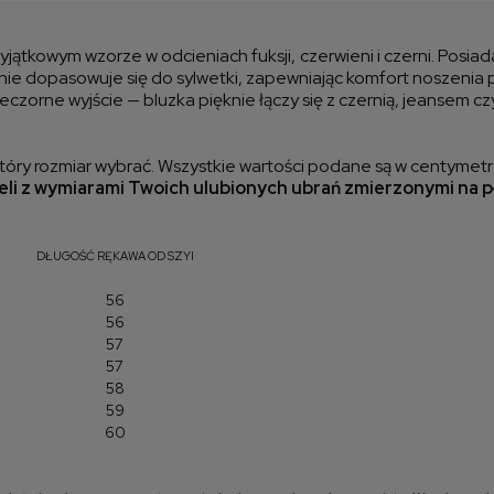
kos
wyjątkowym wzorze w odcieniach fuksji, czerwieni i czerni. Posi
mnie dopasowuje się do sylwetki, zapewniając komfort noszenia p
ieczorne wyjście — bluzka pięknie łączy się z czernią, jeansem c
óry rozmiar wybrać. Wszystkie wartości podane są w centymetr
li z wymiarami Twoich ulubionych ubrań zmierzonymi na p
DŁUGOŚĆ RĘKAWA OD SZYI
56
56
57
57
58
59
60