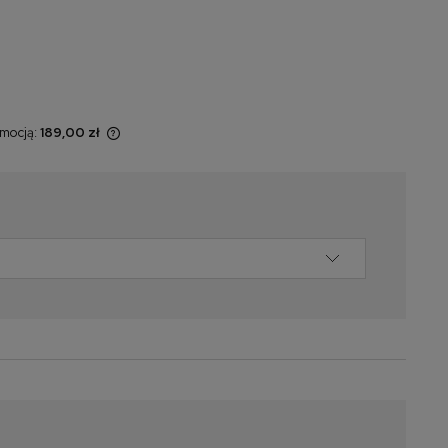
omocją:
189,00 zł
 sprzedawany
yświetlana jest
momentu, kiedy
w sprzedaży.