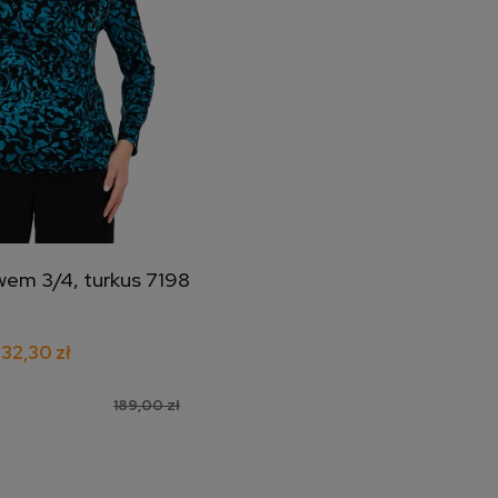
wem 3/4, turkus 7198
j do koszyka
132,30 zł
189,00 zł