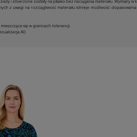
y i zmierzone zostały na płasko bez naciągania materiału. Wymiary w kla
ych z uwagi na rozciągliwość materiału istnieje możliwość dopasowania
ieszczące się w granicach tolerancji.
zualizacja AI)