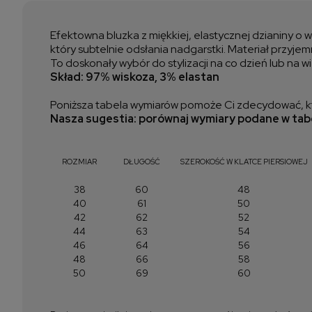
Efektowna bluzka z miękkiej, elastycznej dzianiny o 
który subtelnie odsłania nadgarstki. Materiał przyje
To doskonały wybór do stylizacji na co dzień lub na w
Skład: 97% wiskoza, 3% elastan
Poniższa tabela wymiarów pomoże Ci zdecydować, kt
Nasza sugestia: porównaj wymiary podane w tabe
ROZMIAR
DŁUGOŚĆ
SZEROKOŚĆ W KLATCE PIERSIOWEJ
38
60
48
40
61
50
42
62
52
44
63
54
46
64
56
48
66
58
50
69
60