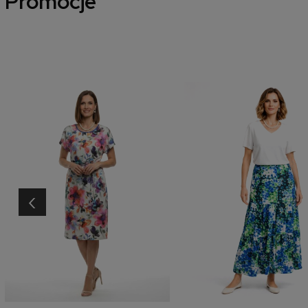
Promocje
‹