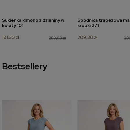
Sukienka kimono z dzianiny w
Spódnica trapezowa ma
dodaj do koszyka
dodaj do koszyk
kwiaty 101
kropki 271
181,30 zł
209,30 zł
259,00 zł
299
Bestsellery