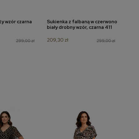
ty wzór czarna
Sukienka z falbaną w czerwono
Bluzk
do koszyka
dodaj do koszyka
biały drobny wzór, czarna 411
mela
209,30 zł
104,3
299,00 zł
299,00 zł