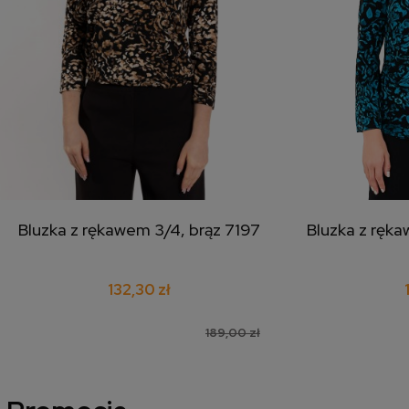
Bluzka z rękawem 3/4, brąz 7197
Bluzka z ręka
dodaj do koszyka
doda
132,30 zł
189,00 zł