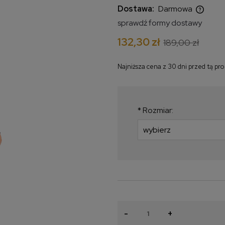
Dostawa:
Darmowa
sprawdź formy dostawy
Cena nie zawiera ewentualnych
132,30 zł
189,00 zł
kosztów płatności
Najniższa cena z 30 dni przed tą pr
Jeżeli produkt jest
krócej niż 30 dni, w
najniższa cena od 
*
Rozmiar:
produkt pojawił się 
-
+