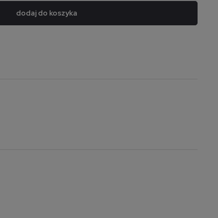
dodaj do koszyka
a nie zawiera ewentualnych