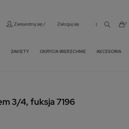
Zarejestruj się /
Zaloguj się
0
|
E
ŻAKIETY
OKRYCIA WIERZCHNIE
AKCESORIA
em 3/4, fuksja 7196