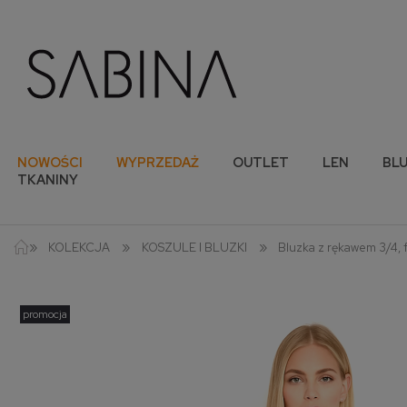
NOWOŚCI
WYPRZEDAŻ
OUTLET
LEN
BLU
TKANINY
»
»
»
KOLEKCJA
KOSZULE I BLUZKI
Bluzka z rękawem 3/4, 
promocja