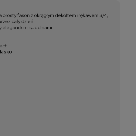
ztów płatności
ada prosty fason z okrągłym dekoltem i rękawem 3/4,
rzez cały dzień.
zy eleganckimi spodniami.
ach.
łasko