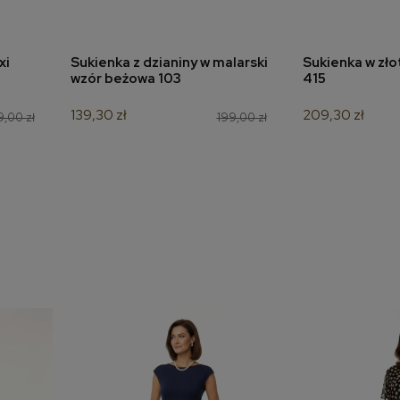
xi
Sukienka z dzianiny w malarski
Sukienka w zło
a
dodaj do koszyka
dodaj 
wzór beżowa 103
415
139,30 zł
209,30 zł
,00 zł
199,00 zł