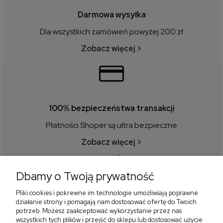
Darmowa wysyłka
Dla wszystkich zamówień powyżej 200 zł
Zobacz więcej >
100% bezpieczeństwa transakcji
Płatności Shoper są ultra bezpieczne
Zobacz więcej >
Dbamy o Twoją prywatność
Pliki cookies i pokrewne im technologie umożliwiają poprawne
14 dni na zwrot
działanie strony i pomagają nam dostosować ofertę do Twoich
potrzeb. Możesz zaakceptować wykorzystanie przez nas
Zwróć towar do 14 dni bez podawania przyczyny
wszystkich tych plików i przejść do sklepu lub dostosować użycie