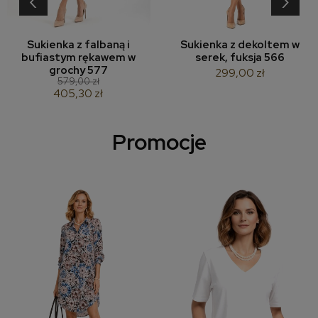
‹
›
Sukienka z falbaną i
Sukienka z dekoltem w
bufiastym rękawem w
serek, fuksja 566
grochy 577
299,00 zł
579,00 zł
405,30 zł
Promocje