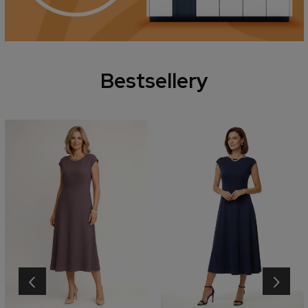
Bestsellery
‹
›