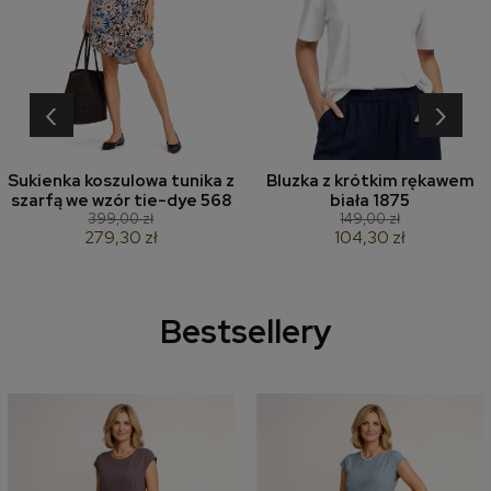
‹
›
Sukienka koszulowa tunika z
Bluzka z krótkim rękawem
szarfą we wzór tie-dye 568
biała 1875
399,00 zł
149,00 zł
279,30 zł
104,30 zł
Bestsellery