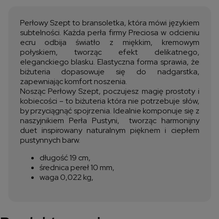
Perłowy Szept to bransoletka, która mówi językiem
subtelności. Każda perła firmy Preciosa w odcieniu
ecru odbija światło z miękkim, kremowym
połyskiem, tworząc efekt delikatnego,
eleganckiego blasku. Elastyczna forma sprawia, że
biżuteria dopasowuje się do nadgarstka,
zapewniając komfort noszenia.
Nosząc Perłowy Szept, poczujesz magię prostoty i
kobiecości – to biżuteria która nie potrzebuje słów,
by przyciągnąć spojrzenia. Idealnie komponuje się z
naszyjnikiem Perła Pustyni, tworząc harmonijny
duet inspirowany naturalnym pięknem i ciepłem
pustynnych barw.
długość 19 cm,
średnica pereł 10 mm,
waga 0,022 kg,