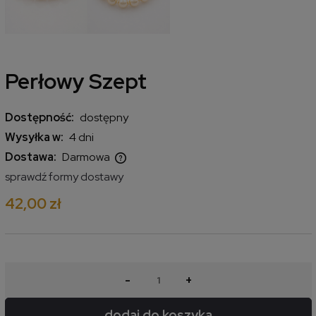
Perłowy Szept
Dostępność:
dostępny
Wysyłka w:
4 dni
Dostawa:
Darmowa
Cena nie zawiera ewentualnych kosztów płatności
sprawdź formy dostawy
42,00 zł
-
+
dodaj do koszyka