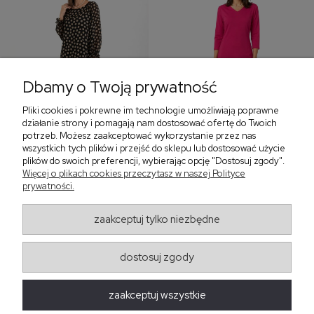
Dbamy o Twoją prywatność
Pliki cookies i pokrewne im technologie umożliwiają poprawne
‹
›
działanie strony i pomagają nam dostosować ofertę do Twoich
potrzeb. Możesz zaakceptować wykorzystanie przez nas
wszystkich tych plików i przejść do sklepu lub dostosować użycie
plików do swoich preferencji, wybierając opcję "Dostosuj zgody".
Sukienka z falbaną i
Sukienka z dekoltem w
Więcej o plikach cookies przeczytasz w naszej Polityce
bufiastym rękawem w
serek, fuksja 566
prywatności.
grochy 577
299,00 zł
579,00 zł
zaakceptuj tylko niezbędne
405,30 zł
dostosuj zgody
Regulaminy
zaakceptuj wszystkie
Obsługa zamówień