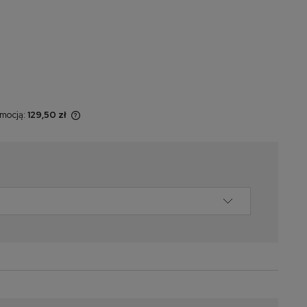
omocją:
129,50 zł
 sprzedawany
świetlana jest
omentu, kiedy
 sprzedaży.