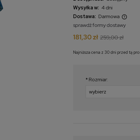
Wysyłka w:
4 dni
Dostawa:
Darmowa
sprawdź formy dostawy
Cena nie zawiera ewentualnych
181,30 zł
259,00 zł
kosztów płatności
Najniższa cena z 30 dni przed tą pr
Jeżeli produkt jest
krócej niż 30 dni, wy
najniższa cena od m
*
Rozmiar:
produkt pojawił się w