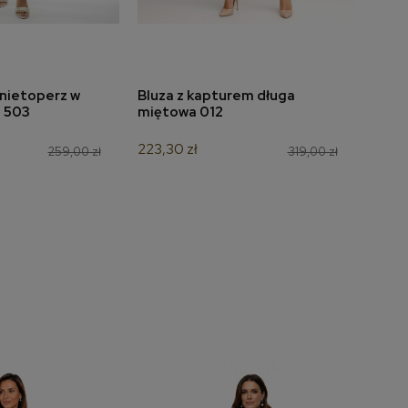
 nietoperz w
Bluza z kapturem długa
Suki
do koszyka
dodaj do koszyka
i 503
miętowa 012
ścią
298
223,30 zł
259,00 zł
319,00 zł
174,3