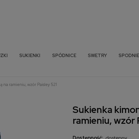
ZKI
SUKIENKI
SPÓDNICE
SWETRY
SPODNI
 na ramieniu, wzór Paisley 521
Sukienka kimon
ramieniu, wzór 
Dostępność:
dostępny