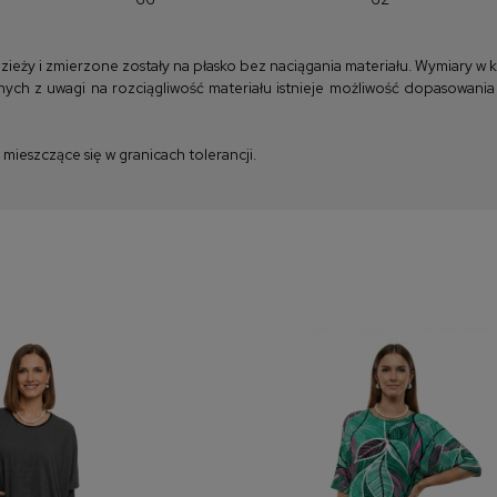
y i zmierzone zostały na płasko bez naciągania materiału. Wymiary w kla
ych z uwagi na rozciągliwość materiału istnieje możliwość dopasowania
ieszczące się w granicach tolerancji.