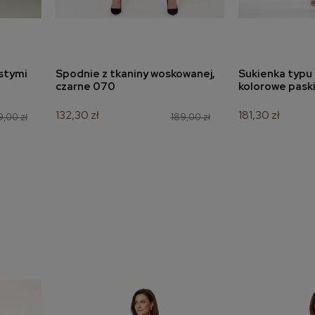
stymi
Spodnie z tkaniny woskowanej,
Sukienka typu
a
dodaj do koszyka
dodaj 
czarne 070
kolorowe pask
132,30 zł
181,30 zł
,00 zł
189,00 zł