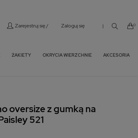
Zarejestruj się /
Zaloguj się
0
|
E
ŻAKIETY
OKRYCIA WIERZCHNIE
AKCESORIA
o oversize z gumką na
Paisley 521