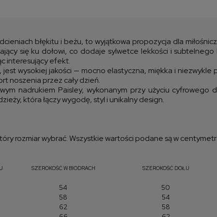
Cen
kos
dcieniach błękitu i beżu, to wyjątkowa propozycja dla miłośni
jący się ku dołowi, co dodaje sylwetce lekkości i subtelnego 
c interesujący efekt.
, jest wysokiej jakości — mocno elastyczna, miękka i niezwykle 
t noszenia przez cały dzień.
wym nadrukiem Paisley, wykonanym przy użyciu cyfrowego druk
ieży, która łączy wygodę, styl i unikalny design.
óry rozmiar wybrać. Wszystkie wartości podane są w centymetr
J
SZEROKOŚĆ W BIODRACH
SZEROKOŚĆ DOŁU
54
50
58
54
62
58
66
62