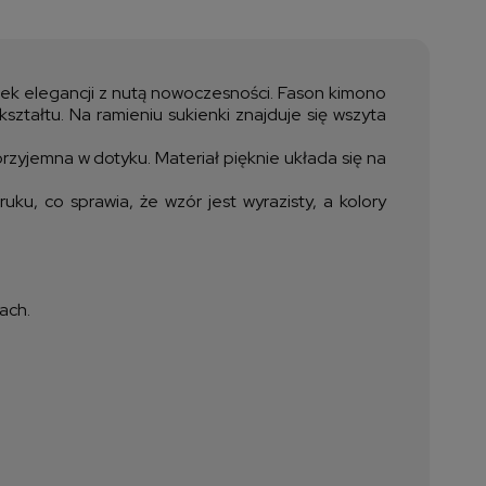
a nie zawiera ewentualnych
ztów płatności
czek elegancji z nutą nowoczesności. Fason kimono
kształtu. Na ramieniu sukienki znajduje się wszyta
przyjemna w dotyku. Materiał pięknie układa się na
u, co sprawia, że wzór jest wyrazisty, a kolory
ach.