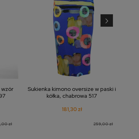
›
 wzór
Sukienka kimono oversize w paski i
Suki
dodaj do koszyka
97
kółka, chabrowa 517
181,30 zł
,00 zł
259,00 zł