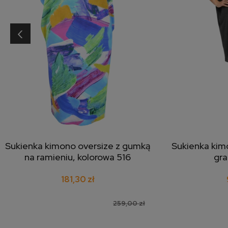
‹
Sukienka kimono oversize z gumką
Sukienka kimo
dodaj do koszyka
doda
na ramieniu, kolorowa 516
gra
181,30 zł
259,00 zł