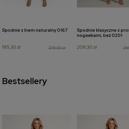
Spodnie z lnem naturalny 0167
Spodnie klasyczne z pro
dodaj do koszyka
dodaj do koszyk
nogawkami, beż 0201
195,30 zł
209,30 zł
279,00 zł
299
Bestsellery