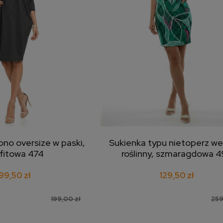
no oversize w paski,
Sukienka typu nietoperz we
j do koszyka
dodaj do koszyka
fitowa 474
roślinny, szmaragdowa 4
99,50 zł
129,50 zł
199,00 zł
259