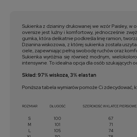
Sukienka z dzianiny drukowanej we wzór Paisley, w o
oversize jest luźny i komfortowy, jednocześnie zwęża
gumka, która delikatnie podkreśla linię ramion, tworzą
Dzianina wiskozowa, z której sukienka została uszyta
ciele, zapewniając pełną swobodę ruchów oraz komfor
Sukienka wyróżnia się również modnym, wielokoloro
intensywne. To idealna opcja dla osób szukających odz
Skład: 97% wiskoza, 3% elastan
Poniższa tabela wymiarów pomoże Ci zdecydować, kt
ROZMIAR
DŁUGOŚĆ
SZEROKOŚĆ W KLATCE PIERSIOWE
S
100
67
M
101
71
L
105
74
XL
110
78