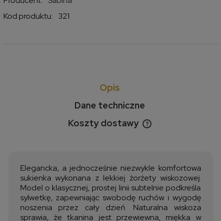
Producent:
Sabina
Kod produktu:
321
Opis
Dane techniczne
Koszty dostawy
Cena nie zawiera ewentualnych kosztów płatności
Elegancka, a jednocześnie niezwykle komfortowa
sukienka wykonana z lekkiej żorżety wiskozowej.
Model o klasycznej, prostej linii subtelnie podkreśla
sylwetkę, zapewniając swobodę ruchów i wygodę
noszenia przez cały dzień. Naturalna wiskoza
sprawia, że tkanina jest przewiewna, miękka w