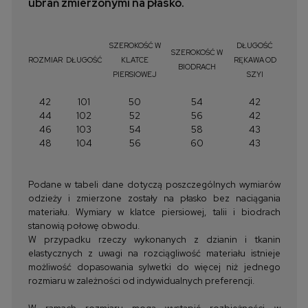
ubrań zmierzonymi na płasko.
SZEROKOŚĆ W
DŁUGOŚĆ
SZEROKOŚĆ W
ROZMIAR
DŁUGOŚĆ
KLATCE
RĘKAWA OD
BIODRACH
PIERSIOWEJ
SZYI
42
101
50
54
42
44
102
52
56
42
46
103
54
58
43
48
104
56
60
43
Podane w tabeli dane dotyczą poszczególnych wymiarów
odzieży i zmierzone zostały na płasko bez naciągania
materiału. Wymiary w klatce piersiowej, talii i biodrach
stanowią połowę obwodu.
W przypadku rzeczy wykonanych z dzianin i tkanin
elastycznych z uwagi na rozciągliwość materiału istnieje
możliwość dopasowania sylwetki do więcej niż jednego
rozmiaru w zależności od indywidualnych preferencji.
W ramach rozmiaru mogą wystąpić rozbieżności w