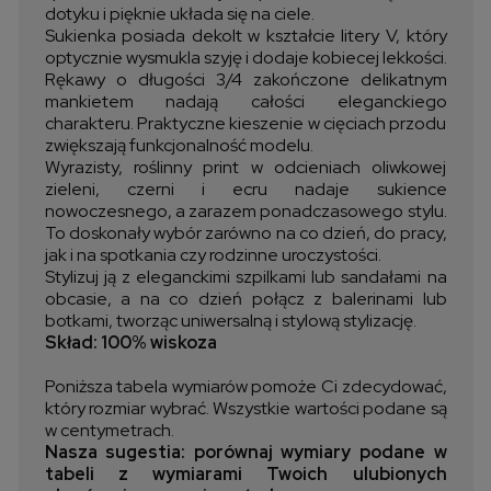
dotyku i pięknie układa się na ciele.
Sukienka posiada dekolt w kształcie litery V, który
optycznie wysmukla szyję i dodaje kobiecej lekkości.
Rękawy o długości 3/4 zakończone delikatnym
mankietem nadają całości eleganckiego
charakteru. Praktyczne kieszenie w cięciach przodu
zwiększają funkcjonalność modelu.
Wyrazisty, roślinny print w odcieniach oliwkowej
zieleni, czerni i ecru nadaje sukience
nowoczesnego, a zarazem ponadczasowego stylu.
To doskonały wybór zarówno na co dzień, do pracy,
jak i na spotkania czy rodzinne uroczystości.
Stylizuj ją z eleganckimi szpilkami lub sandałami na
obcasie, a na co dzień połącz z balerinami lub
botkami, tworząc uniwersalną i stylową stylizację.
Skład: 100% wiskoza
Poniższa tabela wymiarów pomoże Ci zdecydować,
który rozmiar wybrać. Wszystkie wartości podane są
w centymetrach.
Nasza sugestia: porównaj wymiary podane w
tabeli z wymiarami Twoich ulubionych