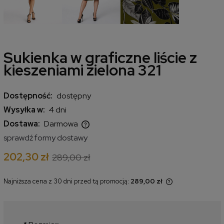
Sukienka w graficzne liście z
kieszeniami zielona 321
Dostępność:
dostępny
Wysyłka w:
4 dni
Dostawa:
Darmowa
Cena nie zawiera ewentualnych kosztów płatności
sprawdź formy dostawy
202,30 zł
289,00 zł
Najniższa cena z 30 dni przed tą promocją:
289,00 zł
Jeżeli produkt jest sprzedawany
krócej niż 30 dni, wyświetlana jest
najniższa cena od momentu, kiedy
produkt pojawił się w sprzedaży.