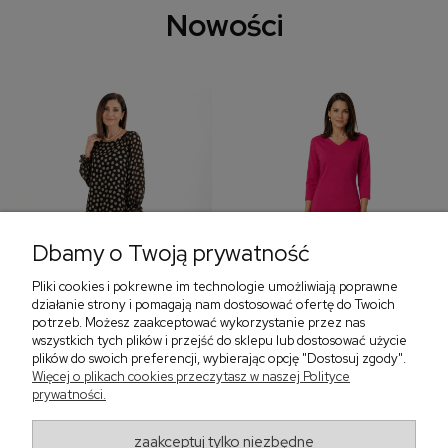
Nowości
Dbamy o Twoją prywatność
Pliki cookies i pokrewne im technologie umożliwiają poprawne
‹
›
działanie strony i pomagają nam dostosować ofertę do Twoich
potrzeb. Możesz zaakceptować wykorzystanie przez nas
wszystkich tych plików i przejść do sklepu lub dostosować użycie
plików do swoich preferencji, wybierając opcję "Dostosuj zgody".
Sukienka z falbaną i
Sukienka z dekoltem w
Więcej o plikach cookies przeczytasz w naszej Polityce
bufiastym rękawem w
serek, fuksja 566
prywatności.
grochy 577
299,00 zł
579,00 zł
zaakceptuj tylko niezbędne
405,30 zł