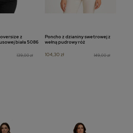
oversize z
Poncho z dzianiny swetrowej z
Bluz
do koszyka
dodaj do koszyka
usowej biała 5086
wełną pudrowy róż
graf
104,30 zł
104,3
139,00 zł
149,00 zł