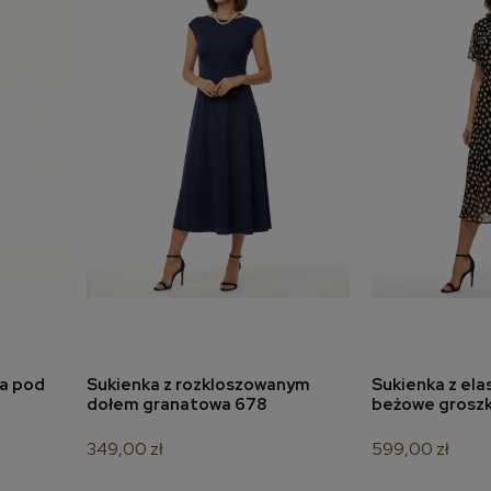
na pod
Sukienka z rozkloszowanym
Sukienka z elas
a
dodaj do koszyka
dodaj 
dołem granatowa 678
beżowe groszki
349,00 zł
599,00 zł