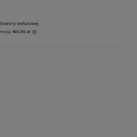
dzianiny welurowej.
omocją:
160,30 zł
 sprzedawany
yświetlana jest
momentu, kiedy
w sprzedaży.