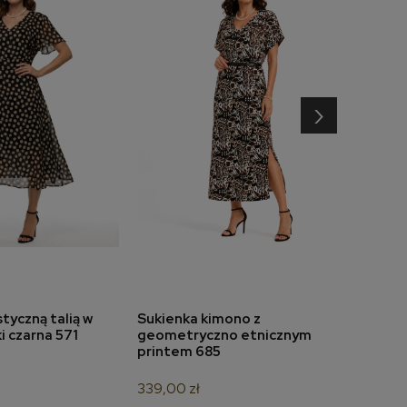
›
tyczną talią w
Sukienka kimono z
Suki
do koszyka
dodaj do koszyka
 czarna 571
geometryczno etnicznym
dołe
printem 685
349,
339,00 zł