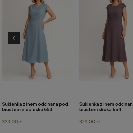
‹
Sukienka z lnem odcinana pod
Sukienka z lnem odcina
dodaj do koszyka
dodaj do koszyk
biustem niebieska 653
biustem śliwka 654
329,00 zł
329,00 zł