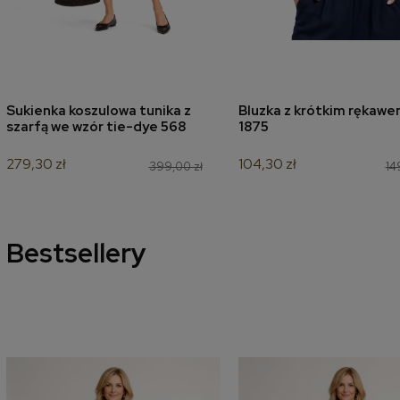
Sukienka koszulowa tunika z
Bluzka z krótkim rękawe
dodaj do koszyka
dodaj do koszyk
szarfą we wzór tie-dye 568
1875
279,30 zł
104,30 zł
399,00 zł
14
Bestsellery