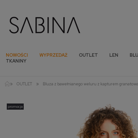
NOWOŚCI
WYPRZEDAŻ
OUTLET
LEN
BLU
TKANINY
»
»
OUTLET
Bluza z bawełnianego weluru z kapturem granatow
promocja