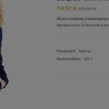
114,50 zł
229,00 zł
Bluza z miękkiej, bawełnianej 
Najniższa cena z 30 dni przed tą pr
Jeżeli produkt jest
krócej niż 30 dni, w
najniższa cena od 
produkt pojawił się 
Producent:
Sabina
Kod produktu:
03-1