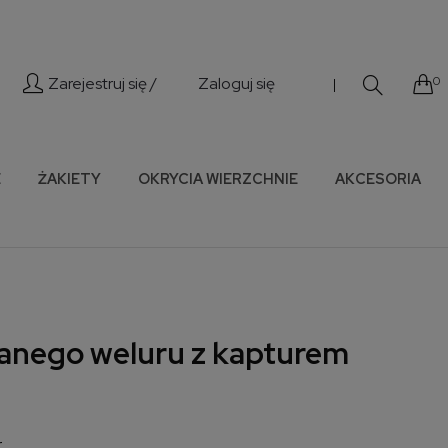
Zarejestruj się /
Zaloguj się
0
|
E
ŻAKIETY
OKRYCIA WIERZCHNIE
AKCESORIA
ianego weluru z kapturem
r