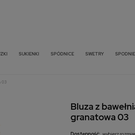
ZKI
SUKIENKI
SPÓDNICE
SWETRY
SPODNI
a 03
Bluza z bawełn
granatowa 03
Dostępność:
wybierz rozmia