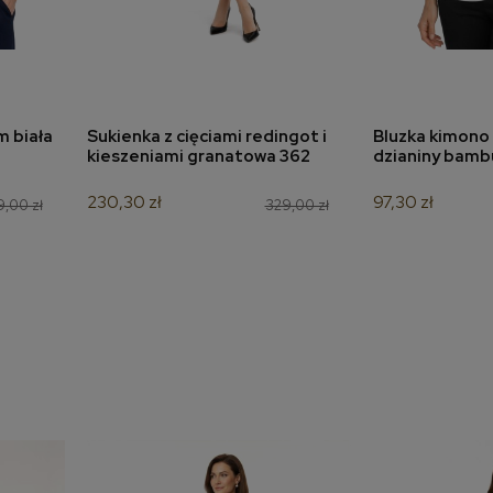
m biała
Sukienka z cięciami redingot i
Bluzka kimono 
a
dodaj do koszyka
dodaj 
kieszeniami granatowa 362
dzianiny bamb
230,30 zł
97,30 zł
9,00 zł
329,00 zł