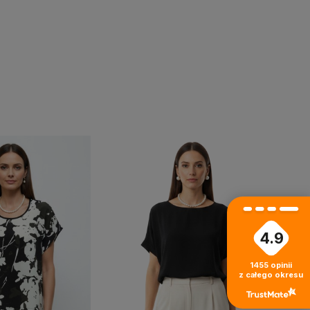
4.9
›
1455
opinii
z całego okresu