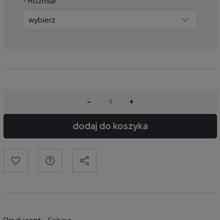
*
Rozmiar:
-
+
dodaj do koszyka