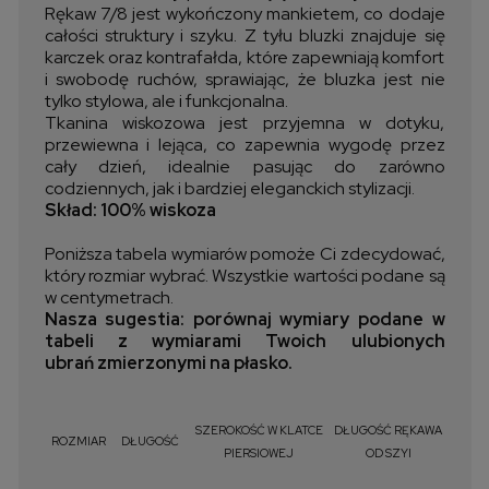
Rękaw 7/8 jest wykończony mankietem, co dodaje
całości struktury i szyku. Z tyłu bluzki znajduje się
karczek oraz kontrafałda, które zapewniają komfort
i swobodę ruchów, sprawiając, że bluzka jest nie
tylko stylowa, ale i funkcjonalna.
Tkanina wiskozowa jest przyjemna w dotyku,
przewiewna i lejąca, co zapewnia wygodę przez
cały dzień, idealnie pasując do zarówno
codziennych, jak i bardziej eleganckich stylizacji.
Skład: 100% wiskoza
Poniższa tabela wymiarów pomoże Ci zdecydować,
który rozmiar wybrać. Wszystkie wartości podane są
w centymetrach.
Nasza sugestia: porównaj wymiary podane w
tabeli z wymiarami Twoich ulubionych
ubrań zmierzonymi na płasko.
SZEROKOŚĆ W KLATCE
DŁUGOŚĆ RĘKAWA
ROZMIAR
DŁUGOŚĆ
PIERSIOWEJ
OD SZYI