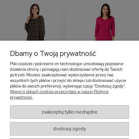
Dbamy o Twoją prywatność
Pliki cookies i pokrewne im technologie umożliwiają poprawne
‹
›
działanie strony i pomagają nam dostosować ofertę do Twoich
potrzeb. Możesz zaakceptować wykorzystanie przez nas
wszystkich tych plików i przejść do sklepu lub dostosować użycie
plików do swoich preferencji, wybierając opcję "Dostosuj zgody".
Sukienka z falbaną i
Sukienka z dekoltem w
Więcej o plikach cookies przeczytasz w naszej Polityce
bufiastym rękawem w
serek, fuksja 566
prywatności.
grochy 577
299,00 zł
579,00 zł
zaakceptuj tylko niezbędne
405,30 zł
dostosuj zgody
Regulaminy