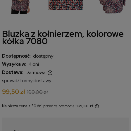
Bluzka z kołnierzem, kolorowe
kółka 7080
Dostępność:
dostępny
Wysyłka w:
4 dni
Dostawa:
Darmowa
Cena nie zawiera ewentualnych kosztów płatności
sprawdź formy dostawy
99,50 zł
199,00 zł
Najniższa cena z 30 dni przed tą promocją:
139,30 zł
Jeżeli produkt jest sprzedawany
krócej niż 30 dni, wyświetlana jest
najniższa cena od momentu, kiedy
produkt pojawił się w sprzedaży.