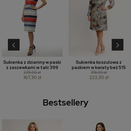
‹
›
Sukienka z dzianiny w paski
Sukienka koszulowa z
z zaszewkami w talii 399
paskiem w kwiaty beż 515
239,00 zł
319,00 zł
167,30 zł
223,30 zł
Bestsellery