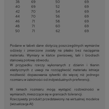
38
69
50
69
40
69
52
69
42
70
54
69
44
70
56
69
46
71
58
69
48
71
60
69
50
71
62
69
Podane w tabeli dane dotyczą poszczególnych wymiarów
odzieży i zmierzone zostały na płasko bez naciągania
materiału. Wymiary w klatce piersiowej, talii i biodrach
stanowią połowę obwodu.
W przypadku rzeczy wykonanych z dzianin i tkanin
elastycznych z uwagi na rozciągliwość materiału istnieje
możliwość dopasowania sylwetki do więcej niż jednego
rozmiaru w zależności od indywidualnych preferencji.
W ramach rozmiaru mogą wystąpić rozbieżności w
wymiarach, mieszczące się w granicach tolerancji.
Rzeczywisty produkt przedstawiony na wirtualnej modelce
(wizualizacja AI)