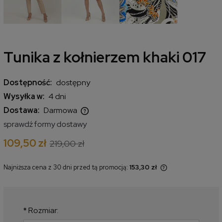
Tunika z kołnierzem khaki 017
Dostępność:
dostępny
Wysyłka w:
4 dni
Dostawa:
Darmowa
Cena nie zawiera ewentualnych kosztów płatności
sprawdź formy dostawy
109,50 zł
219,00 zł
Najniższa cena z 30 dni przed tą promocją:
153,30 zł
Jeżeli produkt jest sprzedawany
krócej niż 30 dni, wyświetlana jest
najniższa cena od momentu, kiedy
produkt pojawił się w sprzedaży.
*
Rozmiar: