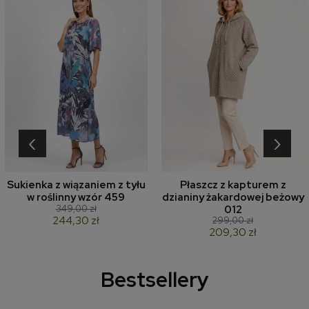
‹
›
Sukienka z wiązaniem z tyłu
Płaszcz z kapturem z
w roślinny wzór 459
dzianiny żakardowej beżowy
349,00 zł
012
244,30 zł
299,00 zł
209,30 zł
Bestsellery