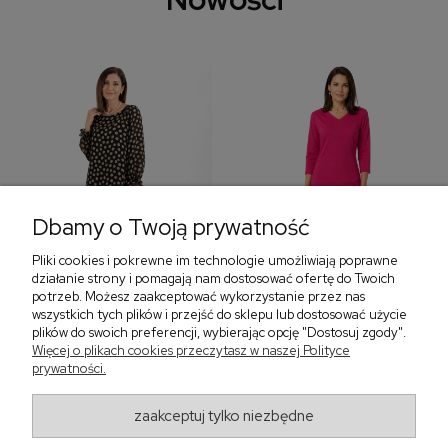
Dbamy o Twoją prywatność
Pliki cookies i pokrewne im technologie umożliwiają poprawne
‹
›
działanie strony i pomagają nam dostosować ofertę do Twoich
potrzeb. Możesz zaakceptować wykorzystanie przez nas
wszystkich tych plików i przejść do sklepu lub dostosować użycie
plików do swoich preferencji, wybierając opcję "Dostosuj zgody".
Sukienka z falbaną i
Sukienka z dekoltem w
Więcej o plikach cookies przeczytasz w naszej Polityce
bufiastym rękawem w
serek, fuksja 566
prywatności.
grochy 577
299,00 zł
579,00 zł
zaakceptuj tylko niezbędne
405,30 zł