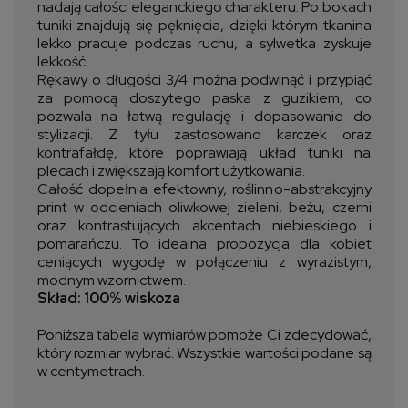
nadają całości eleganckiego charakteru. Po bokach
tuniki znajdują się pęknięcia, dzięki którym tkanina
lekko pracuje podczas ruchu, a sylwetka zyskuje
lekkość.
Rękawy o długości 3/4 można podwinąć i przypiąć
za pomocą doszytego paska z guzikiem, co
pozwala na łatwą regulację i dopasowanie do
stylizacji. Z tyłu zastosowano karczek oraz
kontrafałdę, które poprawiają układ tuniki na
plecach i zwiększają komfort użytkowania.
Całość dopełnia efektowny, roślinno-abstrakcyjny
print w odcieniach oliwkowej zieleni, beżu, czerni
oraz kontrastujących akcentach niebieskiego i
pomarańczu. To idealna propozycja dla kobiet
ceniących wygodę w połączeniu z wyrazistym,
modnym wzornictwem.
Skład: 100% wiskoza
Poniższa tabela wymiarów pomoże Ci zdecydować,
który rozmiar wybrać. Wszystkie wartości podane są
w centymetrach.