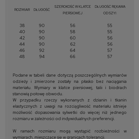
SZEROKOŚĆ W KLATCE
DŁUGOŚĆ RĘKAWA
ROZMIAR
DŁUGOŚĆ
PIERSIOWEJ
OD SZYI
38
90
56
55
40
90
58
55
42
90
60
56
44
90
62
56
46
92
64
57
48
94
66
57
Podane w tabeli dane dotyczą poszczególnych wymiarów
odzieży i zmierzone zostały na płasko bez naciągania
materiału. Wymiary w klatce piersiowej, talii i biodrach
stanowią połowę obwodu.
W przypadku rzeczy wykonanych z dzianin i tkanin
elastycznych z uwagi na rozciągliwość materiału istnieje
możliwość dopasowania sylwetki do więcej niż jednego
rozmiaru w zależności od indywidualnych preferencji.
W ramach rozmiaru mogą wystąpić rozbieżności w
wymiarach, mieszczące się w granicach tolerancji.