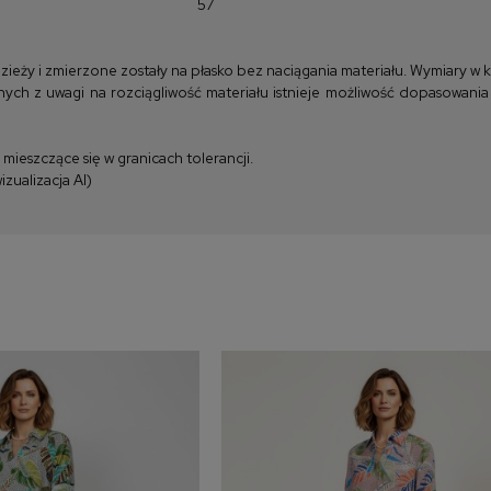
57
y i zmierzone zostały na płasko bez naciągania materiału. Wymiary w kla
ych z uwagi na rozciągliwość materiału istnieje możliwość dopasowania
ieszczące się w granicach tolerancji.
zualizacja AI)