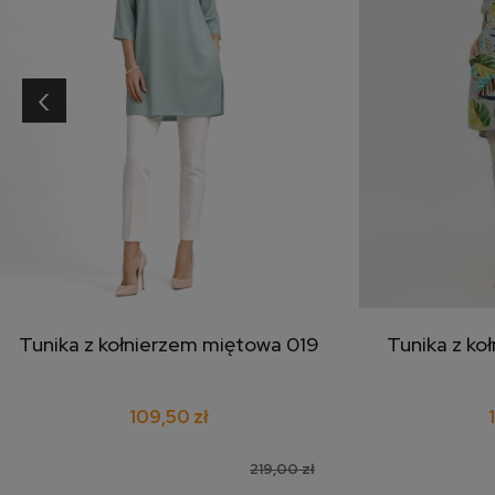
‹
Tunika z kołnierzem miętowa 019
Tunika z ko
dodaj do koszyka
doda
109,50 zł
219,00 zł