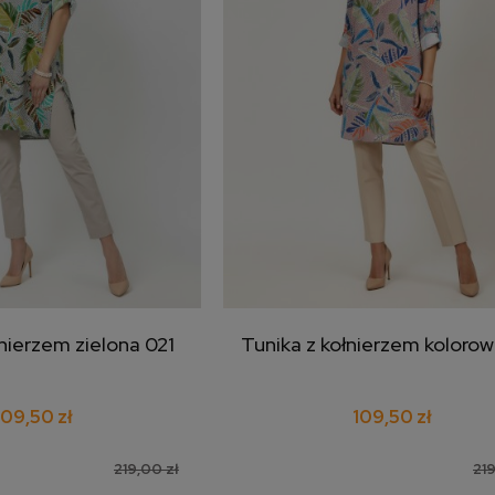
łnierzem zielona 021
Tunika z kołnierzem koloro
j do koszyka
dodaj do koszyka
109,50 zł
109,50 zł
219,00 zł
219