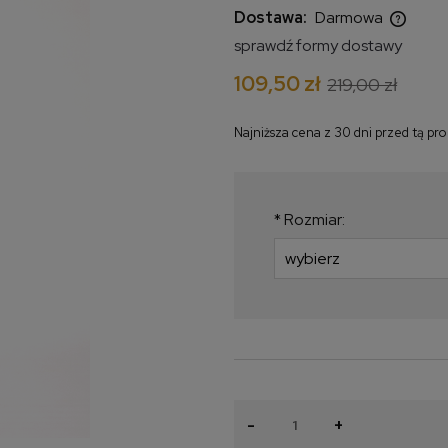
Dostawa:
Darmowa
sprawdź formy dostawy
Cena nie zawiera ewentualnych
109,50 zł
219,00 zł
kosztów płatności
Najniższa cena z 30 dni przed tą pr
Jeżeli produkt jest
krócej niż 30 dni, wy
najniższa cena od m
*
Rozmiar:
produkt pojawił się w
-
+