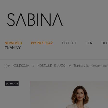
NOWOŚCI
WYPRZEDAŻ
OUTLET
LEN
BLU
TKANINY
»
»
»
KOLEKCJA
KOSZULE I BLUZKI
Tunika z kołnierzem ec
promocja