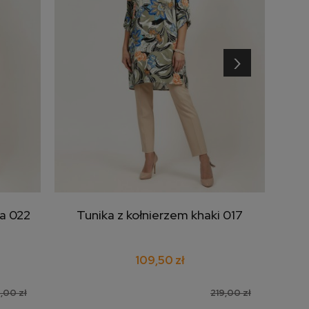
›
wa 022
Tunika z kołnierzem khaki 017
Tu
dodaj do koszyka
109,50 zł
,00 zł
219,00 zł