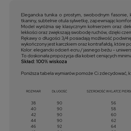
Elegancka tunika o prostym, swobodnym fasonie, kt
tkaniny, subtelnie otula sylwetkę, zapewniając komfor
Model wyróżnia się klasycznym kołnierzem oraz dek
lekkości oraz zwiększają swobodę ruchów, dzięki czemu
Rękawy o długości 3/4 posiadają możliwość podwinięc
wykończony jest karczkiem oraz kontrafałdą, które po
Kolor: elegancki odcień ecru / jasnego beżu – uniwersa
To doskonała propozycja dla kobiet ceniących minima
Skład: 100% wiskoza
Poniższa tabela wymiarów pomoże Ci zdecydować, kt
ROZMIAR
DŁUGOŚĆ
SZEROKOŚĆ W KLATCE PIERS
38
90
56
40
90
58
42
90
60
44
90
62
46
92
64