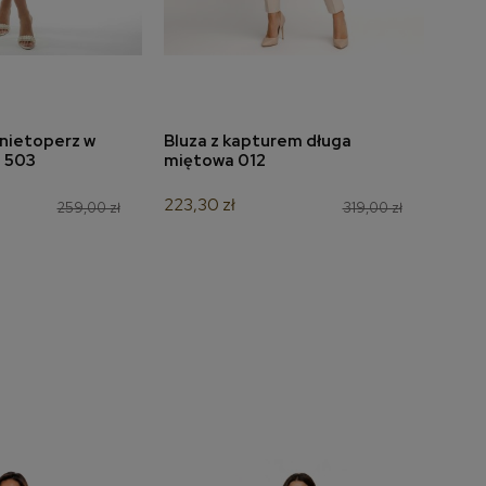
 nietoperz w
Bluza z kapturem długa
Suki
do koszyka
dodaj do koszyka
i 503
miętowa 012
ścią
298
223,30 zł
259,00 zł
319,00 zł
174,3