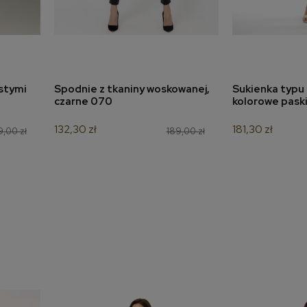
stymi
Spodnie z tkaniny woskowanej,
Sukienka typu
a
dodaj do koszyka
dodaj 
czarne 070
kolorowe pask
132,30 zł
181,30 zł
,00 zł
189,00 zł