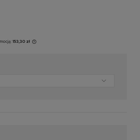
omocją:
153,30 zł
 sprzedawany
świetlana jest
omentu, kiedy
 sprzedaży.