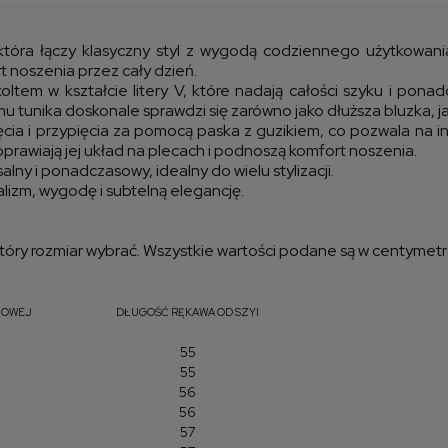
kos
óra łączy klasyczny styl z wygodą codziennego użytkowania.
t noszenia przez cały dzień.
oltem w kształcie litery V, które nadają całości szyku i pon
 tunika doskonale sprawdzi się zarówno jako dłuższa bluzka, jak
ia i przypięcia za pomocą paska z guzikiem, co pozwala na in
prawiają jej układ na plecach i podnoszą komfort noszenia.
lny i ponadczasowy, idealny do wielu stylizacji.
lizm, wygodę i subtelną elegancję.
óry rozmiar wybrać. Wszystkie wartości podane są w centymetr
IOWEJ
DŁUGOŚĆ RĘKAWA OD SZYI
55
55
56
56
57