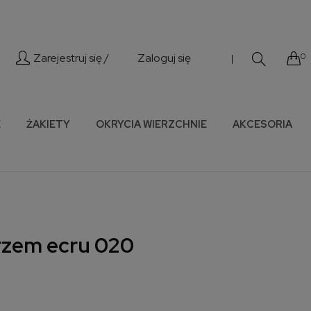
Zarejestruj się /
Zaloguj się
0
|
E
ŻAKIETY
OKRYCIA WIERZCHNIE
AKCESORIA
erzem ecru 020