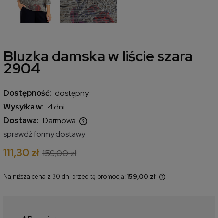
Bluzka damska w liście szara
2904
Dostępność:
dostępny
Wysyłka w:
4 dni
Dostawa:
Darmowa
Cena nie zawiera ewentualnych kosztów płatności
sprawdź formy dostawy
111,30 zł
159,00 zł
Najniższa cena z 30 dni przed tą promocją:
159,00 zł
Jeżeli produkt jest sprzedawany
krócej niż 30 dni, wyświetlana jest
najniższa cena od momentu, kiedy
produkt pojawił się w sprzedaży.