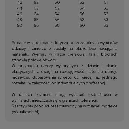
42
62
50
52
51
44
63
52
54
52
46
64
54
56
52
48
65
56
58
53
50
66
58
60
53
Podane w tabeli dane dotyczą poszczególnych wymiarów
odzieży i zmierzone zostały na płasko bez naciągania
materiału. Wymiary w klatce piersiowej, talii i biodrach
stanowią połowę obwodu.
W przypadku rzeczy wykonanych z dzianin i tkanin
elastycznych z uwagi na rozciągliwość materiału istnieje
możliwość dopasowania sylwetki do więcej niż jednego
rozmiaru w zależności od indywidualnych preferencji.
W ramach rozmiaru mogą wystąpić rozbieżności w
wymiarach, mieszczące się w granicach tolerancji.
Rzeczywisty produkt przedstawiony na wirtualnej modelce
(wizualizacja AI)