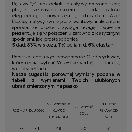
Rękawy 3/4 oraz dekolt zostały wykończone szarą
plisą ze srebrnym reksorem, co nadaje całości
eleganckiego i nowoczesnego charakteru. Wzór
łączący motywy zwierzęce z kwiatowymi akcentami
sprawia, że bluzka przyciąga uwagę i świetnie
prezentuje się w połączeniu zarówno z klasycznymi
spodniami, jak i prostą spódnicą.
Skład: 83% wiskoza, 11% poliamid, 6% elastan
Poniższa tabela wymiarów pomoże Ci zdecydować,
który rozmiar wybrać. Wszystkie wartości podane są
w centymetrach.
Nasza sugestia: porównaj wymiary podane w
tabeli z wymiarami Twoich ulubionych
ubrań zmierzonymi na płasko
SZEROKOŚĆ W
DŁUGOŚĆ
SZEROKOŚĆ
ROZMIAR
DŁUGOŚĆ
KLATCE
RĘKAWA OD
DOŁU
PIERSIOWEJ
SZYI
40
61
48
50
51