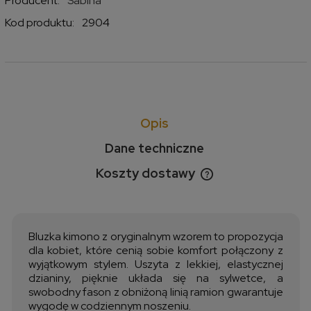
Producent:
Sabina
Kod produktu:
2904
Opis
Dane techniczne
Koszty dostawy
Cena nie zawiera ewentualnych kosztów płatności
Bluzka kimono z oryginalnym wzorem to propozycja
dla kobiet, które cenią sobie komfort połączony z
wyjątkowym stylem. Uszyta z lekkiej, elastycznej
dzianiny, pięknie układa się na sylwetce, a
swobodny fason z obniżoną linią ramion gwarantuje
wygodę w codziennym noszeniu.