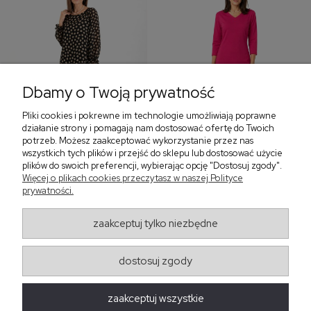
Dbamy o Twoją prywatność
Pliki cookies i pokrewne im technologie umożliwiają poprawne
‹
›
działanie strony i pomagają nam dostosować ofertę do Twoich
potrzeb. Możesz zaakceptować wykorzystanie przez nas
wszystkich tych plików i przejść do sklepu lub dostosować użycie
plików do swoich preferencji, wybierając opcję "Dostosuj zgody".
Sukienka z falbaną i
Sukienka z dekoltem w
Więcej o plikach cookies przeczytasz w naszej Polityce
bufiastym rękawem w
serek, fuksja 566
prywatności.
grochy 577
299,00 zł
579,00 zł
zaakceptuj tylko niezbędne
405,30 zł
dostosuj zgody
Regulaminy
zaakceptuj wszystkie
Obsługa zamówień