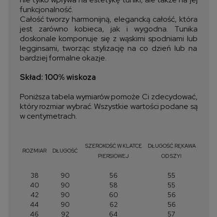
funkcjonalność.
Całość tworzy harmonijną, elegancką całość, która
jest zarówno kobieca, jak i wygodna. Tunika
doskonale komponuje się z wąskimi spodniami lub
legginsami, tworząc stylizację na co dzień lub na
bardziej formalne okazje.
Skład: 100% wiskoza
Poniższa tabela wymiarów pomoże Ci zdecydować,
który rozmiar wybrać. Wszystkie wartości podane są
w centymetrach.
SZEROKOŚĆ W KLATCE
DŁUGOŚĆ RĘKAWA
ROZMIAR
DŁUGOŚĆ
PIERSIOWEJ
OD SZYI
38
90
56
55
40
90
58
55
42
90
60
56
44
90
62
56
46
92
64
57