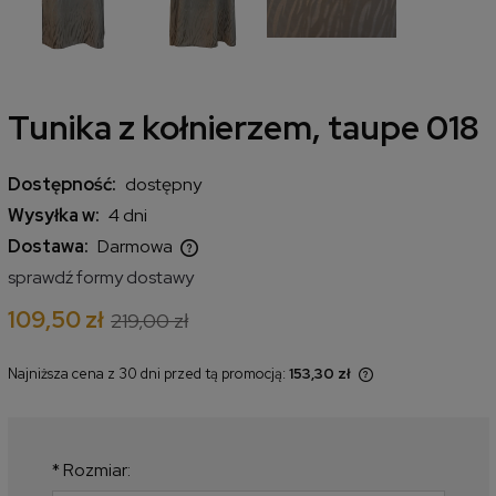
Tunika z kołnierzem, taupe 018
Dostępność:
dostępny
Wysyłka w:
4 dni
Dostawa:
Darmowa
Cena nie zawiera ewentualnych kosztów płatności
sprawdź formy dostawy
109,50 zł
219,00 zł
Najniższa cena z 30 dni przed tą promocją:
153,30 zł
Jeżeli produkt jest sprzedawany
krócej niż 30 dni, wyświetlana jest
najniższa cena od momentu, kiedy
produkt pojawił się w sprzedaży.
*
Rozmiar: