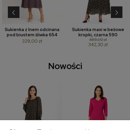
‹
›
Sukienka z lnem odcinana
Sukienka maxi w beżowe
pod biustem śliwka 654
kropki, czarna 590
489,00 zł
329,00 zł
342,30 zł
Nowości