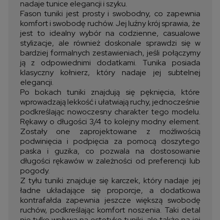
nadaje tunice elegancji i szyku.
Fason tuniki jest prosty i swobodny, co zapewnia
komfort i swobodę ruchów. Jej luźny krój sprawia, że
jest to idealny wybór na codzienne, casualowe
stylizacje, ale również doskonale sprawdzi się w
bardziej formalnych zestawieniach, jeśli połączymy
ją z odpowiednimi dodatkami. Tunika posiada
klasyczny kołnierz, który nadaje jej subtelnej
elegancji.
Po bokach tuniki znajdują się pęknięcia, które
wprowadzają lekkość i ułatwiają ruchy, jednocześnie
podkreślając nowoczesny charakter tego modelu.
Rękawy o długości 3/4 to kolejny modny element.
Zostały one zaprojektowane z możliwością
podwinięcia i podpięcia za pomocą doszytego
paska i guzika, co pozwala na dostosowanie
długości rękawów w zależności od preferencji lub
pogody.
Z tyłu tuniki znajduje się karczek, który nadaje jej
ładne układające się proporcje, a dodatkowa
kontrafałda zapewnia jeszcze większą swobodę
ruchów, podkreślając komfort noszenia. Taki detal
nie tylko wpływa na estetykę tuniki, ale także na jej