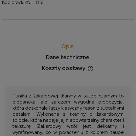
Kod produktu:
018
Opis
Dane techniczne
Koszty dostawy
Cena nie zawiera ewentualnych kosztów płatności
Tunika z żakardowej tkaniny w taupe czarnym to
elegancka, ale zarazem wygodna propozycja,
która doskonale łączy klasyczny fason z subtelnymi
detalami. Wykonana z tkaniny o żakardowym
splocie, która nadaje jej niepowtarzalny charakter i
teksturę. Żakardowy wzór jest delikatny i
wyrafinowany, co w połączeniu z kolorem taupe