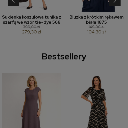
Sukienka koszulowa tunika z
Bluzka z krótkim rękawem
szarfą we wzór tie-dye 568
biała 1875
399,00 zł
149,00 zł
279,30 zł
104,30 zł
Bestsellery