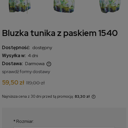
Bluzka tunika z paskiem 1540
Dostępność:
dostępny
Wysyłka w:
4 dni
Dostawa:
Darmowa
Cena nie zawiera ewentualnych kosztów płatności
sprawdź formy dostawy
59,50 zł
119,00 zł
Najniższa cena z 30 dni przed tą promocją:
83,30 zł
Jeżeli produkt jest sprzedawany
krócej niż 30 dni, wyświetlana jest
najniższa cena od momentu, kiedy
produkt pojawił się w sprzedaży.
*
Rozmiar: