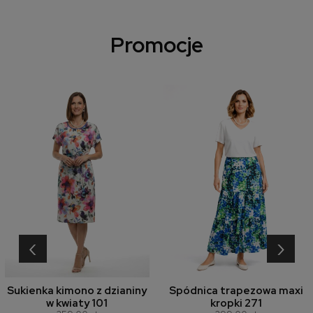
Promocje
‹
›
Sukienka kimono z dzianiny
Spódnica trapezowa maxi
w kwiaty 101
kropki 271