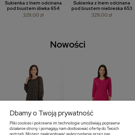
Sukienka z lnem odcinana
Sukienka z lnem odcinana
pod biustem śliwka 654
pod biustem niebieska 653
329,00 zł
329,00 zł
Nowości
Dbamy o Twoją prywatność
Pliki cookies i pokrewne im technologie umożliwiają poprawne
‹
›
działanie strony i pomagają nam dostosować ofertę do Twoich
potrzeb. Możesz zaakceptować wykorzystanie przez nas