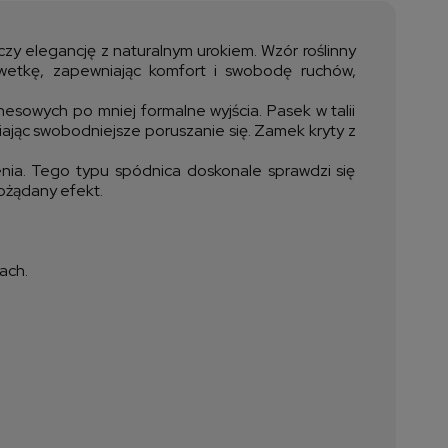
ztów płatności
czy elegancję z naturalnym urokiem. Wzór roślinny
sylwetkę, zapewniając komfort i swobodę ruchów,
nesowych po mniej formalne wyjścia. Pasek w talii
wiając swobodniejsze poruszanie się. Zamek kryty z
enia. Tego typu spódnica doskonale sprawdzi się
pożądany efekt.
ach.