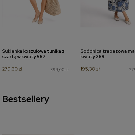
Sukienka koszulowa tunika z
Spódnica trapezowa ma
dodaj do koszyka
dodaj do koszyk
szarfą w kwiaty 567
kwiaty 269
279,30 zł
195,30 zł
399,00 zł
279
Bestsellery