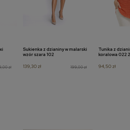
xi
Sukienka z dzianiny w malarski
Tunika z dzian
a
dodaj do koszyka
dodaj 
wzór szara 102
koralowa 022 
139,30 zł
94,50 zł
,00 zł
199,00 zł