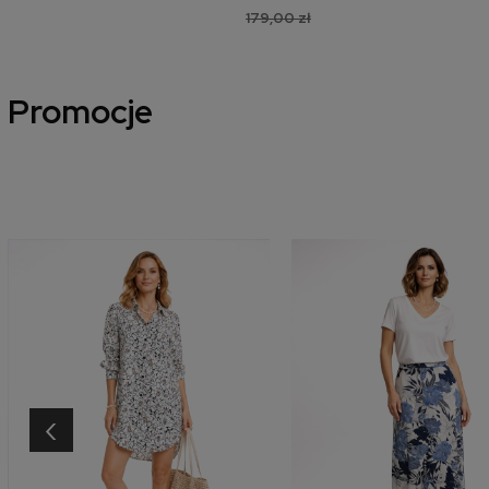
179,00 zł
Promocje
‹