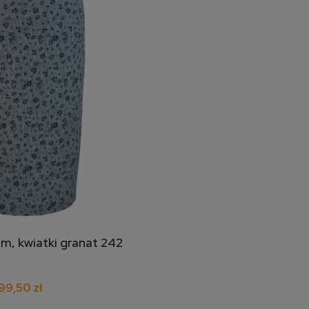
m, kwiatki granat 242
j do koszyka
99,50 zł