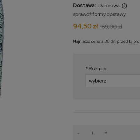
Dostawa:
Darmowa
sprawdź formy dostawy
Cena nie zawiera ewentualnych
94,50 zł
189,00 zł
kosztów płatności
Najniższa cena z 30 dni przed tą pr
Jeżeli produkt jest
krócej niż 30 dni, wy
najniższa cena od m
*
Rozmiar:
produkt pojawił się w
-
+