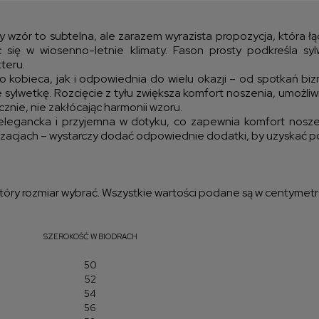
kos
y wzór to subtelna, ale zarazem wyrazista propozycja, która łą
jąc się w wiosenno-letnie klimaty. Fason prosty podkreśla 
teru.
 kobieca, jak i odpowiednia do wielu okazji – od spotkań biz
e sylwetkę. Rozcięcie z tyłu zwiększa komfort noszenia, umożli
znie, nie zakłócając harmonii wzoru.
t elegancka i przyjemna w dotyku, co zapewnia komfort nosz
ylizacjach – wystarczy dodać odpowiednie dodatki, by uzyskać 
óry rozmiar wybrać. Wszystkie wartości podane są w centymetr
SZEROKOŚĆ W BIODRACH
50
52
54
56