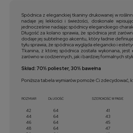
Spódnica z eleganckiej tkaniny drukowanej w roślinn
nadaje jej lekkości i świeżości, doskonale wpisu
jednocześnie nadając spódnicy eleganckiego charak
Długość za kolano sprawia, że spódnica jest zarówno
dodaje jej subtelnego akcentu, który ładnie definiuj
tyłu sprawia, że spódnica wygląda elegancko i estetyc
Tkanina, z której spódnica została wykonana, jes
zarówno w codziennych, jak i bardziej formalnych st
Skład: 70% poliester, 30% bawełna
Poniższa tabela wymiarów pomoże Ci zdecydować, kt
ROZMIAR
DŁUGOŚĆ
SZEROKOŚĆ W PASIE
42
64
41
44
64
43
46
64
45
48
64
47