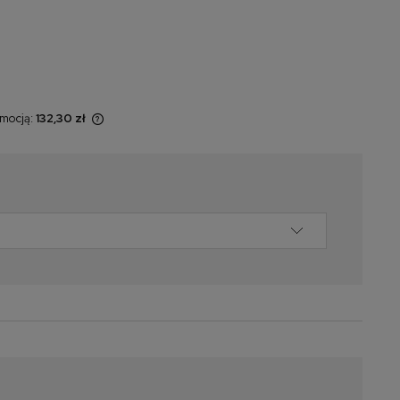
omocją:
132,30 zł
 sprzedawany
świetlana jest
omentu, kiedy
 sprzedaży.