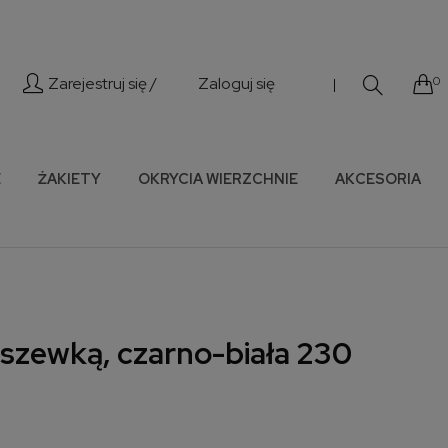
Zarejestruj się /
Zaloguj się
0
|
E
ŻAKIETY
OKRYCIA WIERZCHNIE
AKCESORIA
szewką, czarno-biała 230