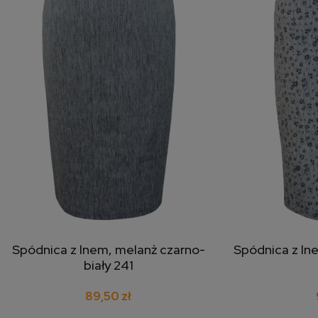
Spódnica z lnem, melanż czarno-
Spódnica z lne
dodaj do koszyka
doda
biały 241
89,50 zł