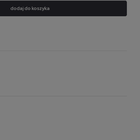
dodaj do koszyka
a nie zawiera ewentualnych