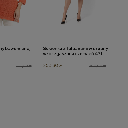
iny bawełnianej
Sukienka z falbanami w drobny
Bluz
do koszyka
dodaj do koszyka
2
wzór zgaszona czerwień 471
akwa
258,30 zł
90,30
135,00 zł
369,00 zł