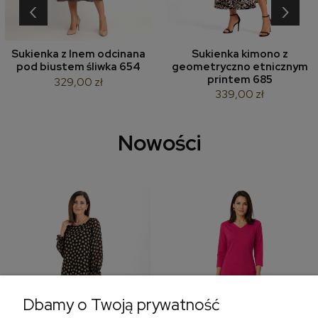
‹
›
Sukienka z lnem odcinana
Sukienka kimono z
pod biustem śliwka 654
geometryczno etnicznym
printem 685
329,00 zł
339,00 zł
Nowości
Dbamy o Twoją prywatność