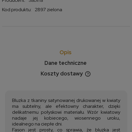
Producent:
Sabina
Kod produktu:
2897 zielona
Opis
Dane techniczne
Koszty dostawy
Cena nie zawiera ewentualnych kosztów płatności
Bluzka z tkaniny satynowanej drukowanej w kwiaty
ma subtelny, ale efektowny charakter, dzięki
delikatnemu połyskowi materiału. Wzór kwiatowy
nadaje jej kobiecego, wiosennego uroku,
idealnego na ciepłe dni.
Fason jest prosty, co sprawia, że bluzka jest