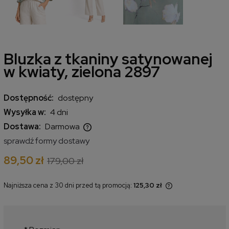
Bluzka z tkaniny satynowanej
w kwiaty, zielona 2897
Dostępność:
dostępny
Wysyłka w:
4 dni
Dostawa:
Darmowa
Cena nie zawiera ewentualnych kosztów płatności
sprawdź formy dostawy
89,50 zł
179,00 zł
Najniższa cena z 30 dni przed tą promocją:
125,30 zł
Jeżeli produkt jest sprzedawany
krócej niż 30 dni, wyświetlana jest
najniższa cena od momentu, kiedy
produkt pojawił się w sprzedaży.