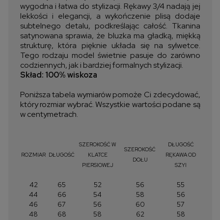
wygodna i łatwa do stylizacji. Rękawy 3/4 nadają jej
lekkości i elegancji, a wykończenie plisą dodaje
subtelnego detalu, podkreślając całość. Tkanina
satynowana sprawia, że bluzka ma gładką, miękką
strukturę, która pięknie układa się na sylwetce.
Tego rodzaju model świetnie pasuje do zarówno
codziennych, jak i bardziej formalnych stylizacji.
Skład: 100% wiskoza
Poniższa tabela wymiarów pomoże Ci zdecydować,
który rozmiar wybrać. Wszystkie wartości podane są
w centymetrach.
SZEROKOŚĆ W
DŁUGOŚĆ
SZEROKOŚĆ
ROZMIAR
DŁUGOŚĆ
KLATCE
RĘKAWA OD
DOŁU
PIERSIOWEJ
SZYI
42
65
52
56
55
44
66
54
58
56
46
67
56
60
57
48
68
58
62
58