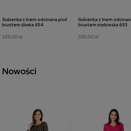
Sukienka z lnem odcinana pod
Sukienka z lnem odcina
dodaj do koszyka
dodaj do koszyk
biustem śliwka 654
biustem niebieska 653
329,00 zł
329,00 zł
Nowości