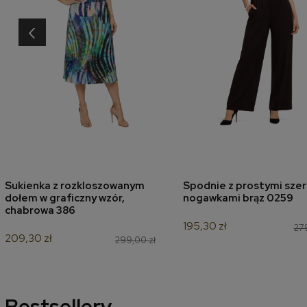
‹
Sukienka z rozkloszowanym
Spodnie z prostymi szer
dodaj do koszyka
dodaj do koszyk
dołem w graficzny wzór,
nogawkami brąz 0259
chabrowa 386
195,30 zł
279
209,30 zł
299,00 zł
Bestsellery