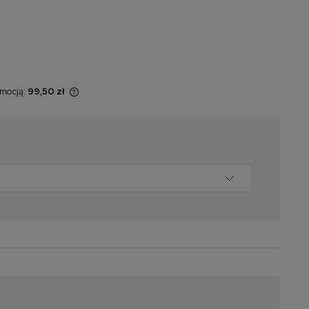
omocją:
99,50 zł
sprzedawany
świetlana jest
omentu, kiedy
 sprzedaży.