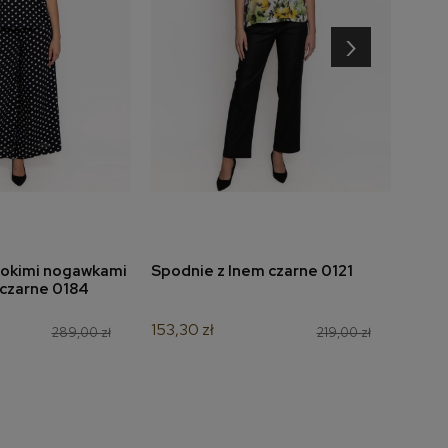
›
rokimi nogawkami
Spodnie z lnem czarne 0121
Spod
do koszyka
dodaj do koszyka
 czarne 0184
z pr
020
153,30 zł
289,00 zł
219,00 zł
202,