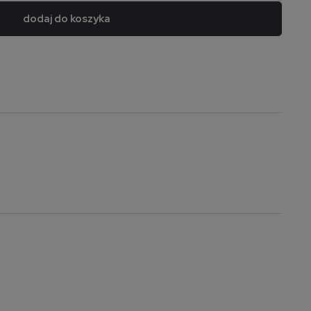
dodaj do koszyka
a nie zawiera ewentualnych