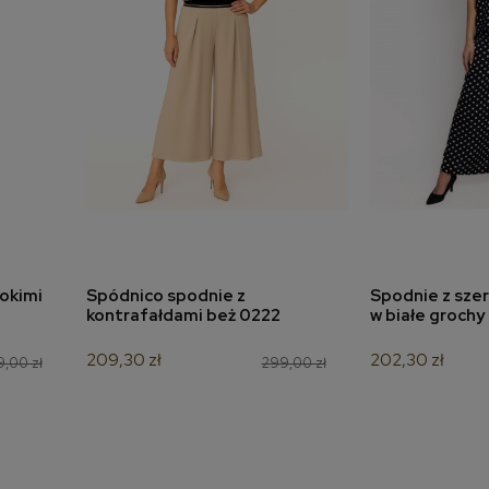
okimi
Spódnico spodnie z
Spodnie z sze
a
dodaj do koszyka
dodaj 
kontrafałdami beż 0222
w białe grochy
209,30 zł
202,30 zł
,00 zł
299,00 zł