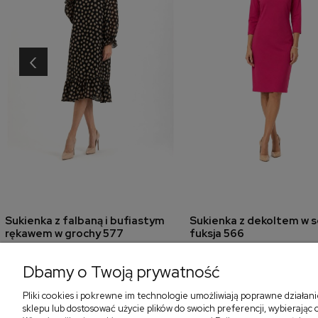
‹
Sukienka z falbaną i bufiastym
Sukienka z dekoltem w s
dodaj do koszyka
dodaj do koszyk
rękawem w grochy 577
fuksja 566
405,30 zł
299,00 zł
579,00 zł
Dbamy o Twoją prywatność
Pliki cookies i pokrewne im technologie umożliwiają poprawne działan
sklepu lub dostosować użycie plików do swoich preferencji, wybierając 