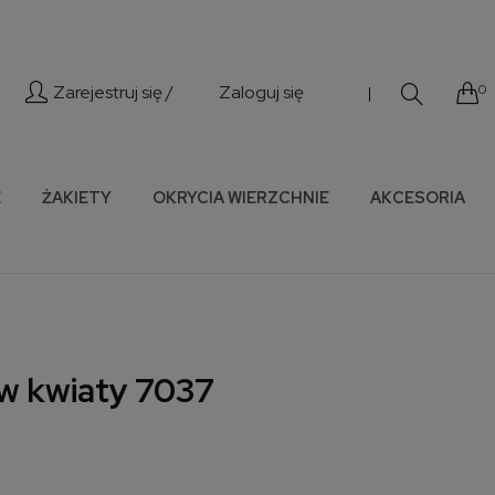
Zarejestruj się /
Zaloguj się
0
|
E
ŻAKIETY
OKRYCIA WIERZCHNIE
AKCESORIA
w kwiaty 7037