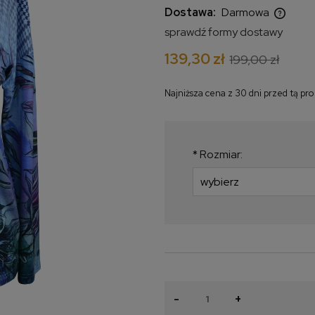
Dostawa:
Darmowa
sprawdź formy dostawy
Cena nie zawiera ewentualnych
139,30 zł
199,00 zł
kosztów płatności
Najniższa cena z 30 dni przed tą pr
Jeżeli produkt jest 
krócej niż 30 dni, wy
najniższa cena od m
*
Rozmiar:
produkt pojawił się w
-
+