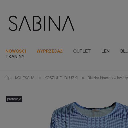
NOWOŚCI
WYPRZEDAŻ
OUTLET
LEN
BLU
TKANINY
»
»
»
KOLEKCJA
KOSZULE I BLUZKI
Bluzka kimono w kwiat
promocja