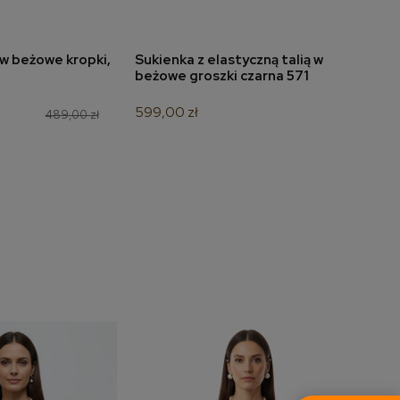
w beżowe kropki,
Sukienka z elastyczną talią w
Suki
do koszyka
dodaj do koszyka
beżowe groszki czarna 571
666
599,00 zł
349,
489,00 zł