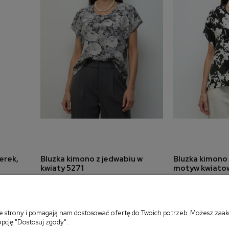
erek,
Bluzka kimono z jedwabiu w
Bluzka kimono 
a
dodaj do koszyka
dodaj 
kwiaty 5271
motyw kwiato
299,00 zł
299,00 zł
ie strony i pomagają nam dostosować ofertę do Twoich potrzeb. Możesz zaakc
opcję "Dostosuj zgody".