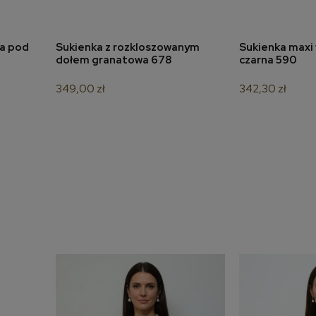
na pod
Sukienka z rozkloszowanym
Sukienka maxi 
a
dodaj do koszyka
dodaj 
dołem granatowa 678
czarna 590
349,00 zł
342,30 zł