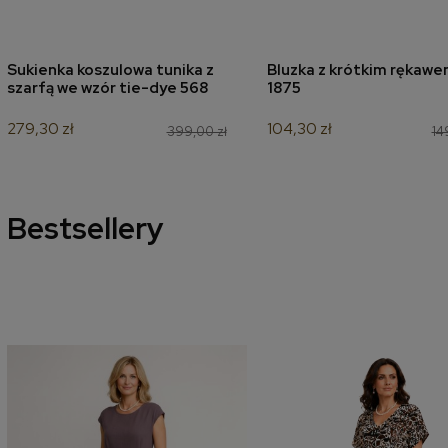
Sukienka koszulowa tunika z
Bluzka z krótkim rękawe
dodaj do koszyka
dodaj do koszyk
szarfą we wzór tie-dye 568
1875
279,30 zł
104,30 zł
399,00 zł
14
Bestsellery