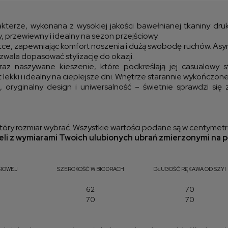
kos
rze, wykonana z wysokiej jakości bawełnianej tkaniny druk
óry, przewiewny i idealny na sezon przejściowy.
etce, zapewniając komfort noszenia i dużą swobodę ruchów. As
zwala dopasować stylizację do okazji.
z naszywane kieszenie, które podkreślają jej casualowy st
 lekki i idealny na cieplejsze dni. Wnętrze starannie wykończon
oryginalny design i uniwersalność – świetnie sprawdzi się 
óry rozmiar wybrać. Wszystkie wartości podane są w centymetr
li z wymiarami Twoich ulubionych ubrań zmierzonymi na p
SIOWEJ
SZEROKOŚĆ W BIODRACH
DŁUGOŚĆ RĘKAWA OD SZYI
62
70
70
70