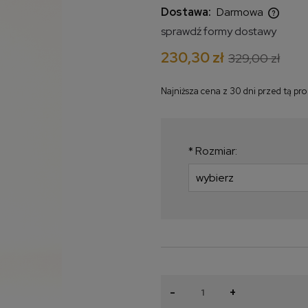
Dostawa:
Darmowa
sprawdź formy dostawy
Cena nie zawiera ewentualnych
230,30 zł
329,00 zł
kosztów płatności
Najniższa cena z 30 dni przed tą pr
Jeżeli produkt jes
krócej niż 30 dni, w
najniższa cena od 
*
Rozmiar:
produkt pojawił się 
-
+