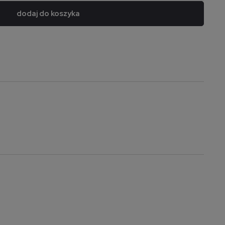
dodaj do koszyka
a nie zawiera ewentualnych