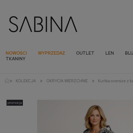
NOWOŚCI
WYPRZEDAŻ
OUTLET
LEN
BLU
TKANINY
»
»
»
KOLEKCJA
OKRYCIA WIERZCHNIE
Kurtka oversize z 
promocja