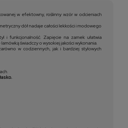
ztów płatności
owanej w efektowny, roślinny wzór w odcieniach
ymetryczny dół nadaje całości lekkości i modowego
yl i funkcjonalność. Zapięcie na zamek ułatwia
e lamówką świadczy o wysokiej jakości wykonania.
zarówno w codziennych, jak i bardziej stylowych
ach.
łasko.