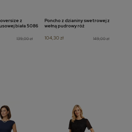
oversize z
Poncho z dzianiny swetrowej z
Bluz
do koszyka
dodaj do koszyka
usowej biała 5086
wełną pudrowy róż
graf
104,30 zł
104,3
139,00 zł
149,00 zł