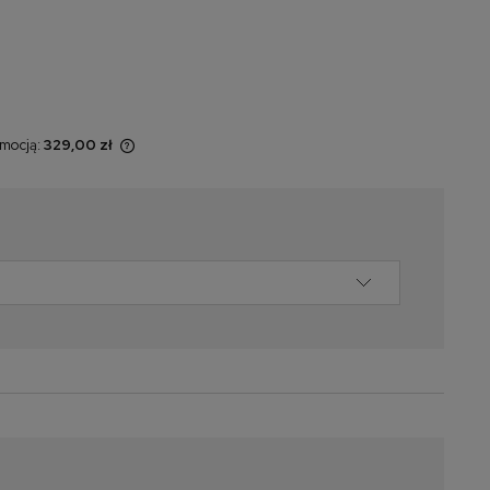
omocją:
329,00 zł
t sprzedawany
yświetlana jest
momentu, kiedy
w sprzedaży.