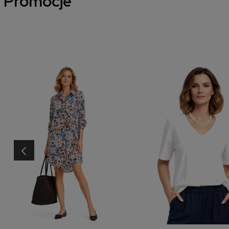
Promocje
‹