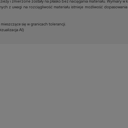
y i zmierzone zostały na płasko bez naciągania materiału. Wymiary w kla
ych z uwagi na rozciągliwość materiału istnieje możliwość dopasowania
ieszczące się w granicach tolerancji.
zualizacja AI)