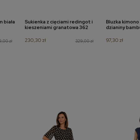
m biała
Sukienka z cięciami redingot i
Bluzka kimono 
a
dodaj do koszyka
dodaj 
kieszeniami granatowa 362
dzianiny bamb
230,30 zł
97,30 zł
9,00 zł
329,00 zł