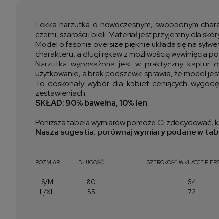
Lekka narzutka o nowoczesnym, swobodnym charakte
czerni, szarości i bieli. Materiał jest przyjemny dla sk
Model o fasonie oversize pięknie układa się na sylw
charakteru, a długi rękaw z możliwością wywinięcia po
Narzutka wyposażona jest w praktyczny kaptur ora
użytkowanie, a brak podszewki sprawia, że model jest
To doskonały wybór dla kobiet ceniących wygodę, 
zestawieniach.
SKŁAD: 90
% bawełna, 10% len
Poniższa tabela wymiarów pomoże Ci zdecydować, kt
Nasza sugestia: porównaj wymiary podane w tabe
ROZMIAR
DŁUGOŚĆ
SZEROKOŚĆ W KLATCE PIER
S/M
80
64
L/XL
85
72