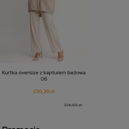
Kurtka oversize z kapturem beżowa
dodaj do koszyka
06
230,30 zł
329,00 zł