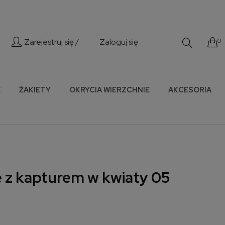
Zarejestruj się /
Zaloguj się
0
|
E
ŻAKIETY
OKRYCIA WIERZCHNIE
AKCESORIA
e z kapturem w kwiaty 05