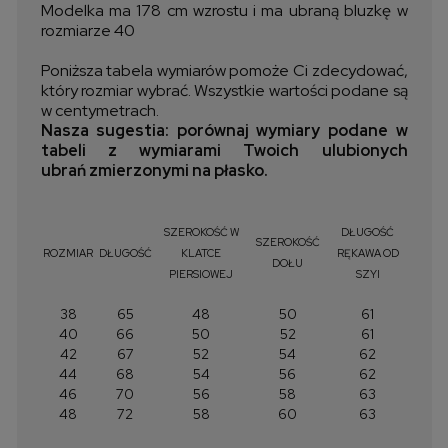
Modelka ma 178 cm wzrostu i ma ubraną bluzkę w
rozmiarze 40
Poniższa tabela wymiarów pomoże Ci zdecydować,
który rozmiar wybrać. Wszystkie wartości podane są
w centymetrach.
Nasza sugestia: porównaj wymiary podane w
tabeli z wymiarami Twoich ulubionych
ubrań zmierzonymi na płasko.
SZEROKOŚĆ W
DŁUGOŚĆ
SZEROKOŚĆ
ROZMIAR
DŁUGOŚĆ
KLATCE
RĘKAWA OD
DOŁU
PIERSIOWEJ
SZYI
38
65
48
50
61
40
66
50
52
61
42
67
52
54
62
44
68
54
56
62
46
70
56
58
63
48
72
58
60
63