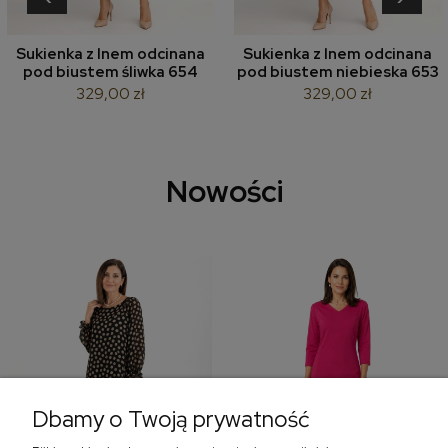
Sukienka z lnem odcinana
Sukienka z lnem odcinana
pod biustem śliwka 654
pod biustem niebieska 653
329,00 zł
329,00 zł
Nowości
Dbamy o Twoją prywatność