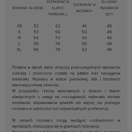
SZEROKOŚĆ W
DŁUGOŚĆ
SZEROKOŚĆ W
ROZMIAR
DŁUGOŚĆ
KLATCE
RĘKAWA OD
BIODRACH
PIERSIOWEJ
SZYI
XS
92
62
46
48
S
93
66
50
48
M
94
70
54
48
L
95
74
58
48
XL
96
78
62
48
Podane w tabeli dane dotyczą poszczególnych wymiarów
odzieży i zmierzone zostały na płasko bez naciągania
materiału. Wymiary w klatce piersiowej, talii i biodrach
stanowią połowę obwodu.
W przypadku rzeczy wykonanych z dzianin i tkanin
elastycznych z uwagi na rozciągliwość materiału istnieje
możliwość dopasowania sylwetki do więcej niż jednego
rozmiaru w zależności od indywidualnych preferencji.
W ramach rozmiaru mogą wystąpić rozbieżności w
wymiarach, mieszczące się w granicach tolerancji.
Rzeczywisty produkt przedstawiony na wirtualnej modelce