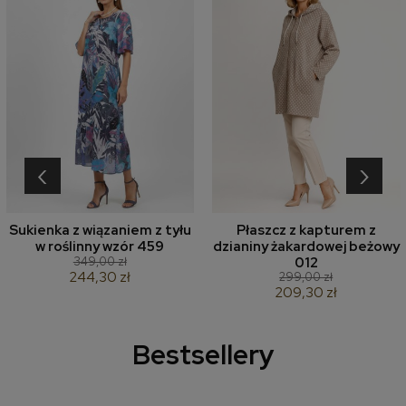
‹
›
Sukienka z wiązaniem z tyłu
Płaszcz z kapturem z
w roślinny wzór 459
dzianiny żakardowej beżowy
349,00 zł
012
244,30 zł
299,00 zł
209,30 zł
Bestsellery