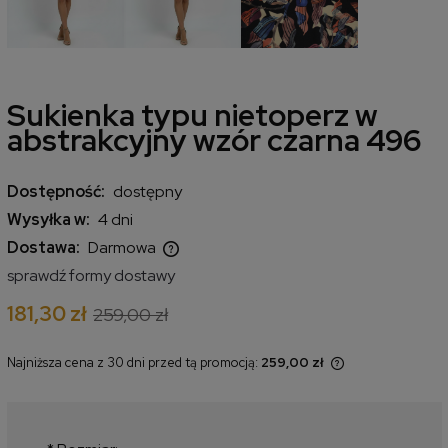
Sukienka typu nietoperz w
abstrakcyjny wzór czarna 496
Dostępność:
dostępny
Wysyłka w:
4 dni
Dostawa:
Darmowa
Cena nie zawiera ewentualnych kosztów płatności
sprawdź formy dostawy
181,30 zł
259,00 zł
Najniższa cena z 30 dni przed tą promocją:
259,00 zł
Jeżeli produkt jest sprzedawany
krócej niż 30 dni, wyświetlana jest
najniższa cena od momentu, kiedy
produkt pojawił się w sprzedaży.