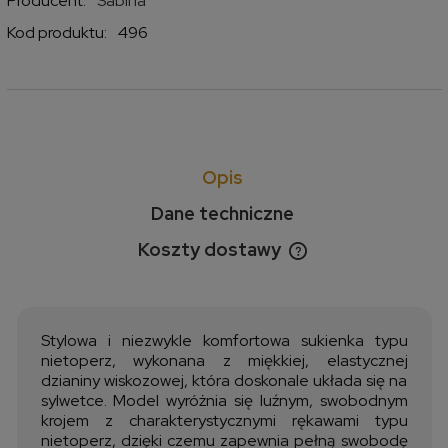
Producent:
Sabina
Kod produktu:
496
Opis
Dane techniczne
Koszty dostawy
Cena nie zawiera ewentualnych kosztów płatności
Stylowa i niezwykle komfortowa sukienka typu
nietoperz, wykonana z miękkiej, elastycznej
dzianiny wiskozowej, która doskonale układa się na
sylwetce. Model wyróżnia się luźnym, swobodnym
krojem z charakterystycznymi rękawami typu
nietoperz, dzięki czemu zapewnia pełną swobodę