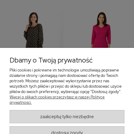
Dbamy o Twoją prywatność
Pliki cookies i pokrewne im technologie umożliwiają poprawne
‹
›
działanie strony i pomagają nam dostosować ofertę do Twoich
potrzeb. Możesz zaakceptować wykorzystanie przez nas
wszystkich tych plików i przejść do sklepu lub dostosować użycie
plików do swoich preferencji, wybierając opcję "Dostosuj zgody".
Sukienka z falbaną i
Sukienka z dekoltem w
Więcej o plikach cookies przeczytasz w naszej Polityce
bufiastym rękawem w
serek, fuksja 566
prywatności.
grochy 577
299,00 zł
579,00 zł
zaakceptuj tylko niezbędne
405,30 zł
dostosuj zgody