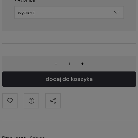
*
Rozmiar:
-
+
dodaj do koszyka