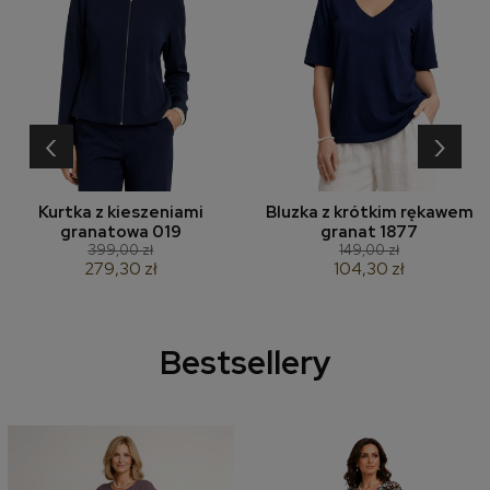
‹
›
Kurtka z kieszeniami
Bluzka z krótkim rękawem
granatowa 019
granat 1877
399,00 zł
149,00 zł
279,30 zł
104,30 zł
Bestsellery