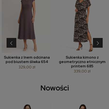
‹
›
Sukienka z lnem odcinana
Sukienka kimono z
pod biustem śliwka 654
geometryczno etnicznym
printem 685
329,00 zł
339,00 zł
Nowości