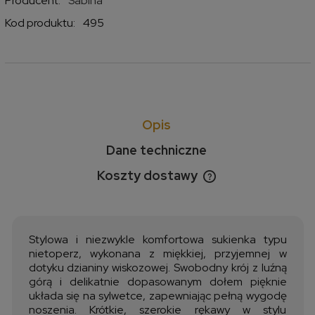
Producent:
Sabina
Kod produktu:
495
Opis
Dane techniczne
Koszty dostawy
Cena nie zawiera ewentualnych kosztów płatności
Stylowa i niezwykle komfortowa sukienka typu
nietoperz, wykonana z miękkiej, przyjemnej w
dotyku dzianiny wiskozowej. Swobodny krój z luźną
górą i delikatnie dopasowanym dołem pięknie
układa się na sylwetce, zapewniając pełną wygodę
noszenia. Krótkie, szerokie rękawy w stylu