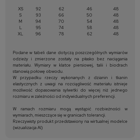
XS
92
62
46
48
S
93
66
50
48
M
94
70
54
48
L
95
74
58
48
XL
96
78
62
48
Podane w tabeli dane dotyczą poszczególnych wymiarów
odzieży i zmierzone zostały na płasko bez naciągania
materiału. Wymiary w klatce piersiowej, talii i biodrach
stanowią połowę obwodu.
W przypadku rzeczy wykonanych z dzianin i tkanin
elastycznych z uwagi na rozciągliwość materiału istnieje
możliwość dopasowania sylwetki do więcej niż jednego
rozmiaru w zależności od indywidualnych preferencji.
W ramach rozmiaru mogą wystąpić rozbieżności w
wymiarach, mieszczące się w granicach tolerancji.
Rzeczywisty produkt przedstawiony na wirtualnej modelce
(wizualizacja AI)