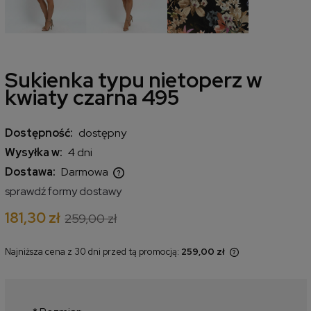
Sukienka typu nietoperz w
kwiaty czarna 495
Dostępność:
dostępny
Wysyłka w:
4 dni
Dostawa:
Darmowa
Cena nie zawiera ewentualnych kosztów płatności
sprawdź formy dostawy
181,30 zł
259,00 zł
Najniższa cena z 30 dni przed tą promocją:
259,00 zł
Jeżeli produkt jest sprzedawany
krócej niż 30 dni, wyświetlana jest
najniższa cena od momentu, kiedy
produkt pojawił się w sprzedaży.