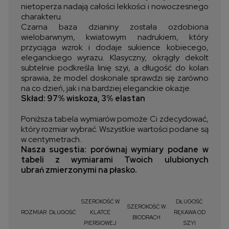
nietoperza nadają całości lekkości i nowoczesnego
charakteru.
Czarna baza dzianiny została ozdobiona
wielobarwnym, kwiatowym nadrukiem, który
przyciąga wzrok i dodaje sukience kobiecego,
eleganckiego wyrazu. Klasyczny, okrągły dekolt
subtelnie podkreśla linię szyi, a długość do kolan
sprawia, że model doskonale sprawdzi się zarówno
na co dzień, jak i na bardziej eleganckie okazje.
Skład: 97% wiskoza, 3% elastan
Poniższa tabela wymiarów pomoże Ci zdecydować,
który rozmiar wybrać. Wszystkie wartości podane są
w centymetrach.
Nasza sugestia: porównaj wymiary podane w
tabeli z wymiarami Twoich ulubionych
ubrań zmierzonymi na płasko.
SZEROKOŚĆ W
DŁUGOŚĆ
SZEROKOŚĆ W
ROZMIAR
DŁUGOŚĆ
KLATCE
RĘKAWA OD
BIODRACH
PIERSIOWEJ
SZYI