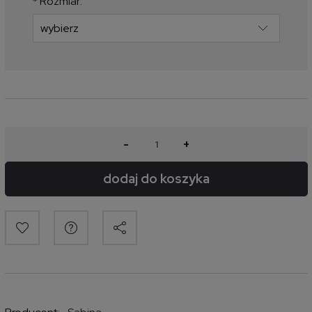
*
Rozmiar:
-
+
dodaj do koszyka