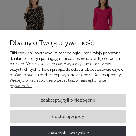
Dbamy o Twoją prywatność
Pliki cookies i pokrewne im technologie umożliwiają poprawne
‹
›
działanie strony i pomagają nam dostosować ofertę do Twoich
potrzeb. Możesz zaakceptować wykorzystanie przez nas
wszystkich tych plików i przejść do sklepu lub dostosować użycie
plików do swoich preferencji, wybierając opcję "Dostosuj zgody".
Sukienka z falbaną i
Sukienka z dekoltem w
Więcej o plikach cookies przeczytasz w naszej Polityce
bufiastym rękawem w
serek, fuksja 566
prywatności.
grochy 577
299,00 zł
579,00 zł
zaakceptuj tylko niezbędne
405,30 zł
dostosuj zgody
Regulaminy
zaakceptuj wszystkie
Obsługa zamówień