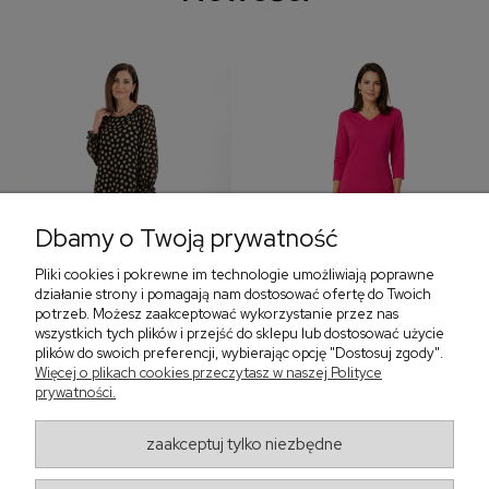
Dbamy o Twoją prywatność
Pliki cookies i pokrewne im technologie umożliwiają poprawne
‹
›
działanie strony i pomagają nam dostosować ofertę do Twoich
potrzeb. Możesz zaakceptować wykorzystanie przez nas
wszystkich tych plików i przejść do sklepu lub dostosować użycie
plików do swoich preferencji, wybierając opcję "Dostosuj zgody".
Sukienka z falbaną i
Sukienka z dekoltem w
Więcej o plikach cookies przeczytasz w naszej Polityce
bufiastym rękawem w
serek, fuksja 566
prywatności.
grochy 577
299,00 zł
579,00 zł
zaakceptuj tylko niezbędne
405,30 zł