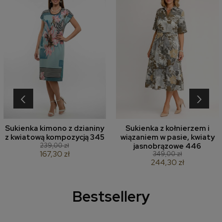
‹
›
Sukienka kimono z dzianiny
Sukienka z kołnierzem i
z kwiatową kompozycją 345
wiązaniem w pasie, kwiaty
239,00 zł
jasnobrązowe 446
167,30 zł
349,00 zł
244,30 zł
Bestsellery