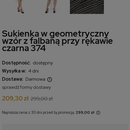
Sukienka w geometryczny
wzór z falbaną przy rękawie
czarna 374
Dostępność:
dostępny
Wysyłka w:
4 dni
Dostawa:
Darmowa
Cena nie zawiera ewentualnych kosztów płatności
sprawdź formy dostawy
209,30 zł
299,00 zł
Najniższa cena z 30 dni przed tą promocją:
299,00 zł
Jeżeli produkt jest sprzedawany
krócej niż 30 dni, wyświetlana jest
najniższa cena od momentu, kiedy