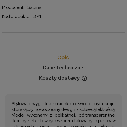
Producent:
Sabina
Kod produktu:
374
Opis
Dane techniczne
Koszty dostawy
Cena nie zawiera ewentualnych kosztów płatności
Stylowa i wygodna sukienka o swobodnym kroju,
która łączy nowoczesny design z kobiecą lekkością.
Model wykonany z delikatnej, półtransparentnej
tkaniny z efektownym wzorem falowanych pasów w
odcieniach czerni i jasnej szarości, uzupełniony