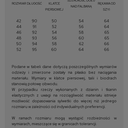
SZEROKOŚĆ DOŁU
ROZMIAR
DŁUGOŚĆ
KLATCE
RĘKAWA OD
NAD FALBANĄ
PIERSIOWEJ
SZYI
42
90
50
54
64
44
91
52
56
64
46
92
54
58
65
48
93
56
60
65
50
94
58
62
66
52
95
60
64
66
Podane w tabeli dane dotyczą poszczególnych wymiarów
odzieży i zmierzone zostały na płasko bez naciągania
materiału. Wymiary w klatce piersiowej, talii i biodrach
stanowią połowę obwodu.
W przypadku rzeczy wykonanych z dzianin i tkanin
elastycznych z uwagi na rozciągliwość materiału istnieje
możliwość dopasowania sylwetki do więcej niż jednego
rozmiaru w zależności od indywidualnych preferencji.
W ramach rozmiaru mogą wystąpić rozbieżności w
wymiarach, mieszczące się w granicach tolerancji.