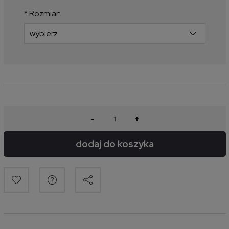
produkt pojawił się w sprzedaży.
*
Rozmiar:
-
+
dodaj do koszyka