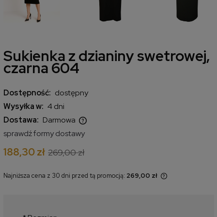
Sukienka z dzianiny swetrowej,
czarna 604
Dostępność:
dostępny
Wysyłka w:
4 dni
Dostawa:
Darmowa
Cena nie zawiera ewentualnych kosztów płatności
sprawdź formy dostawy
188,30 zł
269,00 zł
Najniższa cena z 30 dni przed tą promocją:
269,00 zł
Jeżeli produkt jest sprzedawany
krócej niż 30 dni, wyświetlana jest
najniższa cena od momentu, kiedy
produkt pojawił się w sprzedaży.