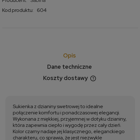
Producent:
Sabina
Kod produktu:
604
Opis
Dane techniczne
Koszty dostawy
Cena nie zawiera ewentualnych kosztów płatności
Sukienka z dzianiny swetrowej to idealne
połączenie komfortu i ponadczasowej elegancji.
Wykonana z miękkiej, przyjemnej w dotyku dzianiny,
która zapewnia ciepło i wygodę przez cały dzień.
Kolor czarny nadaje jej klasycznego, eleganckiego
charakteru, co sprawia, że jest niezwykle