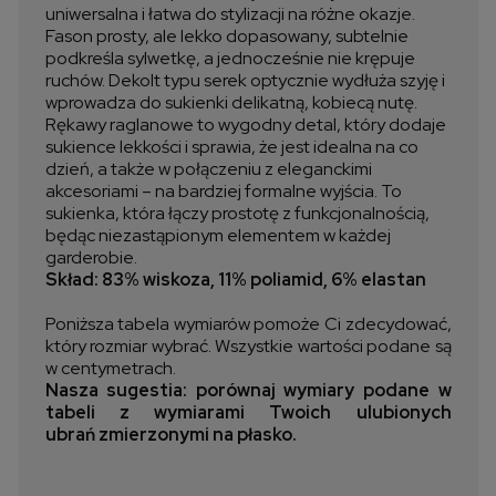
uniwersalna i łatwa do stylizacji na różne okazje.
Fason prosty, ale lekko dopasowany, subtelnie
podkreśla sylwetkę, a jednocześnie nie krępuje
ruchów. Dekolt typu serek optycznie wydłuża szyję i
wprowadza do sukienki delikatną, kobiecą nutę.
Rękawy raglanowe to wygodny detal, który dodaje
sukience lekkości i sprawia, że jest idealna na co
dzień, a także w połączeniu z eleganckimi
akcesoriami – na bardziej formalne wyjścia. To
sukienka, która łączy prostotę z funkcjonalnością,
będąc niezastąpionym elementem w każdej
garderobie.
Skład: 83% wiskoza, 11% poliamid, 6% elastan
Poniższa tabela wymiarów pomoże Ci zdecydować,
który rozmiar wybrać. Wszystkie wartości podane są
w centymetrach.
Nasza sugestia: porównaj wymiary podane w
tabeli z wymiarami Twoich ulubionych
ubrań zmierzonymi na płasko.