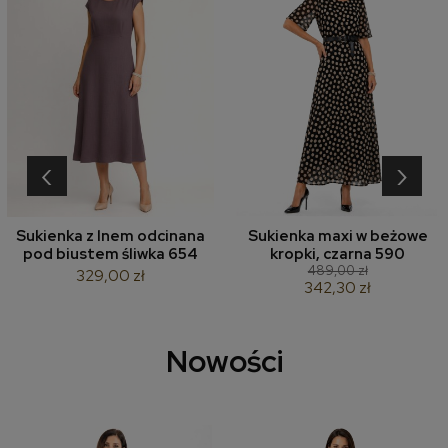
‹
›
Sukienka z lnem odcinana
Sukienka maxi w beżowe
pod biustem śliwka 654
kropki, czarna 590
489,00 zł
329,00 zł
342,30 zł
Nowości