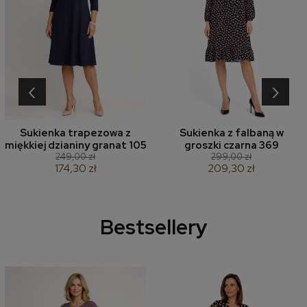
‹
›
Sukienka trapezowa z
Sukienka z falbaną w
miękkiej dzianiny granat 105
groszki czarna 369
249,00 zł
299,00 zł
174,30 zł
209,30 zł
Bestsellery