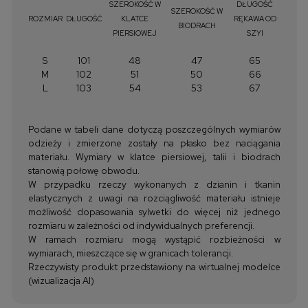
SZEROKOŚĆ W
DŁUGOŚĆ
SZEROKOŚĆ W
ROZMIAR
DŁUGOŚĆ
KLATCE
RĘKAWA OD
BIODRACH
PIERSIOWEJ
SZYI
S
101
48
47
65
M
102
51
50
66
L
103
54
53
67
Podane w tabeli dane dotyczą poszczególnych wymiarów
odzieży i zmierzone zostały na płasko bez naciągania
materiału. Wymiary w klatce piersiowej, talii i biodrach
stanowią połowę obwodu.
W przypadku rzeczy wykonanych z dzianin i tkanin
elastycznych z uwagi na rozciągliwość materiału istnieje
możliwość dopasowania sylwetki do więcej niż jednego
rozmiaru w zależności od indywidualnych preferencji.
W ramach rozmiaru mogą wystąpić rozbieżności w
wymiarach, mieszczące się w granicach tolerancji.
Rzeczywisty produkt przedstawiony na wirtualnej modelce
(wizualizacja AI)