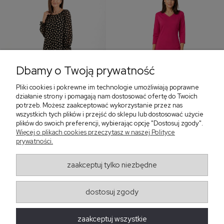
Dbamy o Twoją prywatność
Pliki cookies i pokrewne im technologie umożliwiają poprawne
‹
›
działanie strony i pomagają nam dostosować ofertę do Twoich
potrzeb. Możesz zaakceptować wykorzystanie przez nas
wszystkich tych plików i przejść do sklepu lub dostosować użycie
plików do swoich preferencji, wybierając opcję "Dostosuj zgody".
Sukienka z falbaną i
Sukienka z dekoltem w
Więcej o plikach cookies przeczytasz w naszej Polityce
bufiastym rękawem w
serek, fuksja 566
prywatności.
grochy 577
299,00 zł
579,00 zł
zaakceptuj tylko niezbędne
405,30 zł
dostosuj zgody
Regulaminy
zaakceptuj wszystkie
Obsługa zamówień