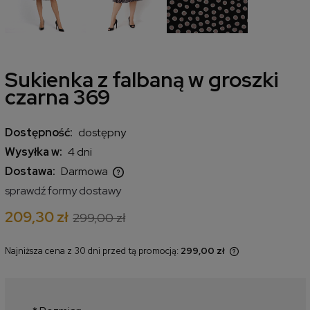
Sukienka z falbaną w groszki
czarna 369
Dostępność:
dostępny
Wysyłka w:
4 dni
Dostawa:
Darmowa
Cena nie zawiera ewentualnych kosztów płatności
sprawdź formy dostawy
209,30 zł
299,00 zł
Najniższa cena z 30 dni przed tą promocją:
299,00 zł
Jeżeli produkt jest sprzedawany
krócej niż 30 dni, wyświetlana jest
najniższa cena od momentu, kiedy
produkt pojawił się w sprzedaży.