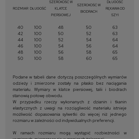
SZEROKOŚĆ W
DŁUGOŚĆ
SZEROKOŚĆ W
ROZMIAR
DŁUGOŚĆ
KLATCE
RĘKAWA OD
BIODRACH
PIERSIOWEJ
SZYI
40
100
48
50
63
42
100
50
52
63
44
100
52
54
64
46
100
54
56
64
48
100
56
58
65
50
100
58
60
65
Podane w tabeli dane dotyczą poszczególnych wymiarów
odzieży i zmierzone zostały na płasko bez naciągania
materiału. Wymiary w klatce piersiowej, talii i biodrach
stanowią połowę obwodu.
W przypadku rzeczy wykonanych z dzianin i tkanin
elastycznych z uwagi na rozciągliwość materiału istnieje
możliwość dopasowania sylwetki do więcej niż jednego
rozmiaru w zależności od indywidualnych preferencji.
W ramach rozmiaru mogą wystąpić rozbieżności w
wymiarach, mieszczące się w granicach tolerancji.