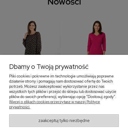
Nowości
Dbamy o Twoją prywatność
Pliki cookies i pokrewne im technologie umożliwiają poprawne
‹
›
działanie strony i pomagają nam dostosować ofertę do Twoich
potrzeb. Możesz zaakceptować wykorzystanie przez nas
wszystkich tych plików i przejść do sklepu lub dostosować użycie
plików do swoich preferencji, wybierając opcję "Dostosuj zgody".
Sukienka z falbaną i
Sukienka z dekoltem w
Więcej o plikach cookies przeczytasz w naszej Polityce
bufiastym rękawem w
serek, fuksja 566
prywatności.
grochy 577
299,00 zł
579,00 zł
zaakceptuj tylko niezbędne
405,30 zł