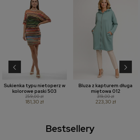
‹
›
Sukienka typu nietoperz w
Bluza z kapturem długa
kolorowe paski 503
miętowa 012
259,00 zł
319,00 zł
181,30 zł
223,30 zł
Bestsellery