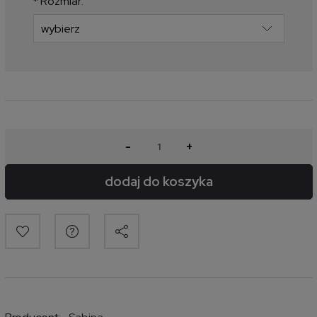
*
Rozmiar:
-
+
dodaj do koszyka