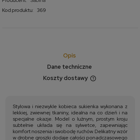
Producent:
Sabina
Kod produktu:
369
Opis
Dane techniczne
Koszty dostawy
Cena nie zawiera ewentualnych kosztów płatności
Stylowa i niezwykle kobieca sukienka wykonana z
lekkiej, zwiewnej tkaniny, idealna na co dzień i na
specjalne okazje. Model o luźnym, prostym kroju
subtelnie układa się na sylwetce, zapewniając
komfort noszenia i swobodę ruchów. Delikatny wzór
w drobne groszki dodaje całości ponadczasowego