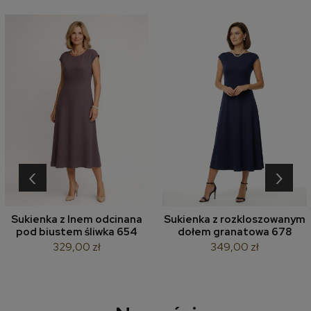
‹
›
Sukienka z lnem odcinana
Sukienka z rozkloszowanym
pod biustem śliwka 654
dołem granatowa 678
329,00 zł
349,00 zł