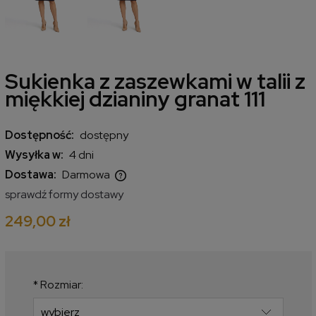
Sukienka z zaszewkami w talii z
miękkiej dzianiny granat 111
Dostępność:
dostępny
Wysyłka w:
4 dni
Dostawa:
Darmowa
Cena nie zawiera ewentualnych kosztów płatności
sprawdź formy dostawy
249,00 zł
*
Rozmiar: