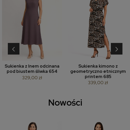
‹
›
Sukienka z lnem odcinana
Sukienka kimono z
pod biustem śliwka 654
geometryczno etnicznym
printem 685
329,00 zł
339,00 zł
Nowości