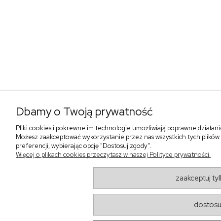
Dbamy o Twoją prywatność
Pliki cookies i pokrewne im technologie umożliwiają poprawne działan
Możesz zaakceptować wykorzystanie przez nas wszystkich tych plików i
preferencji, wybierając opcję "Dostosuj zgody".
Więcej o plikach cookies przeczytasz w naszej Polityce prywatności.
zaakceptuj ty
dostosu