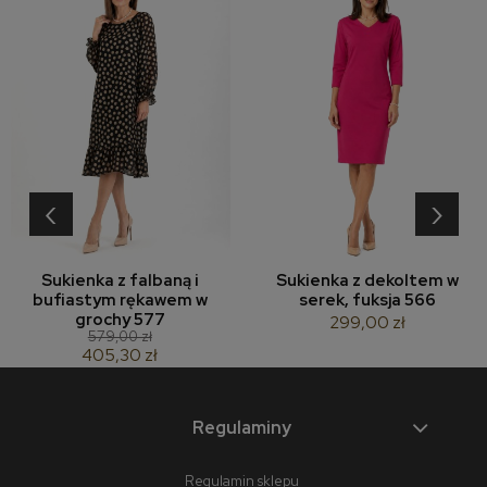
‹
›
Sukienka z falbaną i
Sukienka z dekoltem w
bufiastym rękawem w
serek, fuksja 566
grochy 577
299,00 zł
579,00 zł
405,30 zł
Regulaminy
Regulamin sklepu