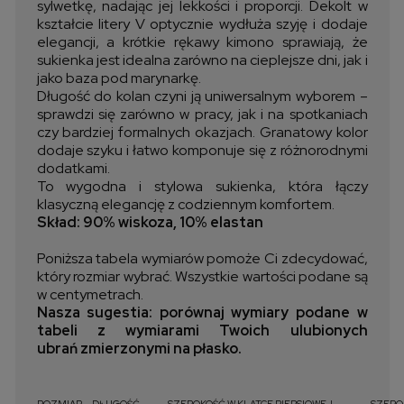
sylwetkę, nadając jej lekkości i proporcji. Dekolt w
kształcie litery V optycznie wydłuża szyję i dodaje
elegancji, a krótkie rękawy kimono sprawiają, że
sukienka jest idealna zarówno na cieplejsze dni, jak i
jako baza pod marynarkę.
Długość do kolan czyni ją uniwersalnym wyborem –
sprawdzi się zarówno w pracy, jak i na spotkaniach
czy bardziej formalnych okazjach. Granatowy kolor
dodaje szyku i łatwo komponuje się z różnorodnymi
dodatkami.
To wygodna i stylowa sukienka, która łączy
klasyczną elegancję z codziennym komfortem.
Skład: 90% wiskoza, 10% elastan
Poniższa tabela wymiarów pomoże Ci zdecydować,
który rozmiar wybrać. Wszystkie wartości podane są
w centymetrach.
Nasza sugestia: porównaj wymiary podane w
tabeli z wymiarami Twoich ulubionych
ubrań zmierzonymi na płasko.
ROZMIAR
DŁUGOŚĆ
SZEROKOŚĆ W KLATCE PIERSIOWEJ
SZEROK