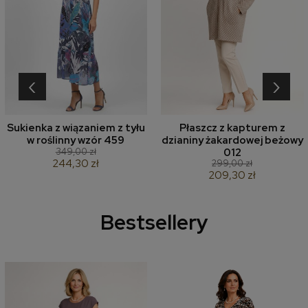
‹
›
Sukienka z wiązaniem z tyłu
Płaszcz z kapturem z
w roślinny wzór 459
dzianiny żakardowej beżowy
349,00 zł
012
244,30 zł
299,00 zł
209,30 zł
Bestsellery