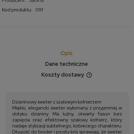
Producent:
Sabina
Kod produktu:
091
Opis
Dane techniczne
Koszty dostawy
Cena nie zawiera ewentualnych kosztów płatności
Dzianinowy sweter z szalowym kołnierzem
Miękki, elegancki sweter wykonany z przyjemnej w
dotyku dzianiny. Ma luźny, otwarty fason bez
zapięcia oraz efektowny szalowy kołnierz, który
nadaje stylizacji subtelnego, kobiecego charakteru.
Długość do bioder i prosty krój sprawiają, że sweter