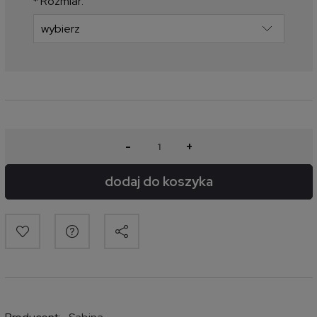
*
Rozmiar:
-
+
dodaj do koszyka