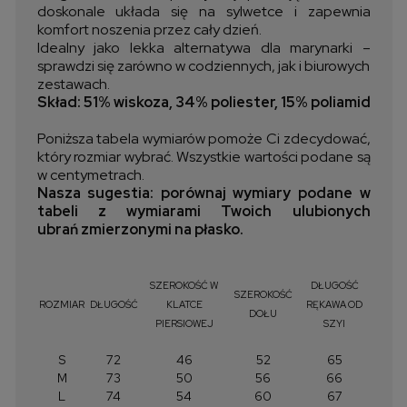
doskonale układa się na sylwetce i zapewnia
komfort noszenia przez cały dzień.
Idealny jako lekka alternatywa dla marynarki –
sprawdzi się zarówno w codziennych, jak i biurowych
zestawach.
Skład: 51% wiskoza, 34% poliester, 15% poliamid
Poniższa tabela wymiarów pomoże Ci zdecydować,
który rozmiar wybrać. Wszystkie wartości podane są
w centymetrach.
Nasza sugestia: porównaj wymiary podane w
tabeli z wymiarami Twoich ulubionych
ubrań zmierzonymi na płasko.
SZEROKOŚĆ W
DŁUGOŚĆ
SZEROKOŚĆ
ROZMIAR
DŁUGOŚĆ
KLATCE
RĘKAWA OD
DOŁU
PIERSIOWEJ
SZYI
S
72
46
52
65
M
73
50
56
66
L
74
54
60
67