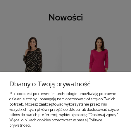
Nowości
Dbamy o Twoją prywatność
Pliki cookies i pokrewne im technologie umożliwiają poprawne
‹
›
działanie strony i pomagają nam dostosować ofertę do Twoich
potrzeb. Możesz zaakceptować wykorzystanie przez nas
wszystkich tych plików i przejść do sklepu lub dostosować użycie
plików do swoich preferencji, wybierając opcję "Dostosuj zgody".
Sukienka z falbaną i
Sukienka z dekoltem w
Więcej o plikach cookies przeczytasz w naszej Polityce
bufiastym rękawem w
serek, fuksja 566
prywatności.
grochy 577