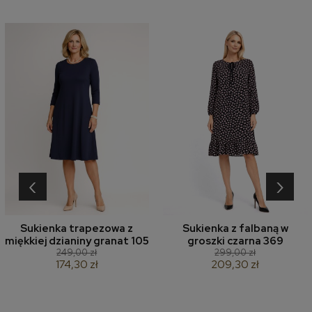
‹
›
Sukienka trapezowa z
Sukienka z falbaną w
miękkiej dzianiny granat 105
groszki czarna 369
249,00 zł
299,00 zł
174,30 zł
209,30 zł