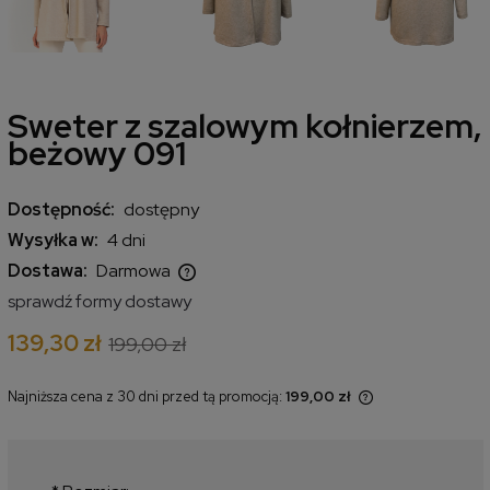
Sweter z szalowym kołnierzem,
beżowy 091
Dostępność:
dostępny
Wysyłka w:
4 dni
Dostawa:
Darmowa
Cena nie zawiera ewentualnych kosztów płatności
sprawdź formy dostawy
139,30 zł
199,00 zł
Najniższa cena z 30 dni przed tą promocją:
199,00 zł
Jeżeli produkt jest sprzedawany
krócej niż 30 dni, wyświetlana jest
najniższa cena od momentu, kiedy
produkt pojawił się w sprzedaży.