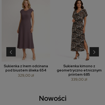
‹
›
Sukienka z lnem odcinana
Sukienka kimono z
pod biustem śliwka 654
geometryczno etnicznym
printem 685
329,00 zł
339,00 zł
Nowości