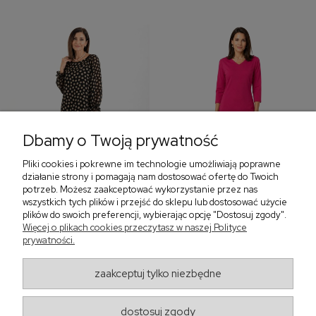
Dbamy o Twoją prywatność
Pliki cookies i pokrewne im technologie umożliwiają poprawne
‹
›
działanie strony i pomagają nam dostosować ofertę do Twoich
potrzeb. Możesz zaakceptować wykorzystanie przez nas
wszystkich tych plików i przejść do sklepu lub dostosować użycie
plików do swoich preferencji, wybierając opcję "Dostosuj zgody".
Sukienka z falbaną i
Sukienka z dekoltem w
Więcej o plikach cookies przeczytasz w naszej Polityce
bufiastym rękawem w
serek, fuksja 566
prywatności.
grochy 577
299,00 zł
579,00 zł
zaakceptuj tylko niezbędne
405,30 zł
dostosuj zgody