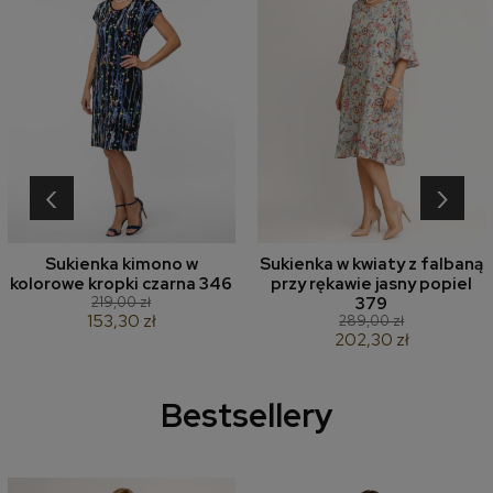
‹
›
Sukienka kimono w
Sukienka w kwiaty z falbaną
kolorowe kropki czarna 346
przy rękawie jasny popiel
219,00 zł
379
153,30 zł
289,00 zł
202,30 zł
Bestsellery