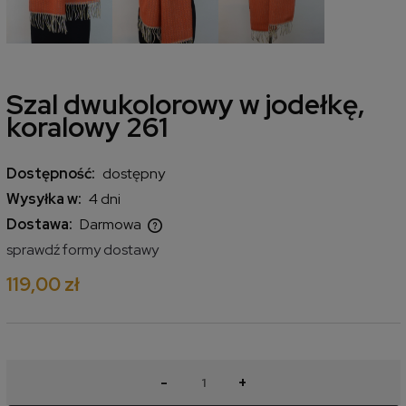
Szal dwukolorowy w jodełkę,
koralowy 261
Dostępność:
dostępny
Wysyłka w:
4 dni
Dostawa:
Darmowa
Cena nie zawiera ewentualnych kosztów płatności
sprawdź formy dostawy
119,00 zł
-
+