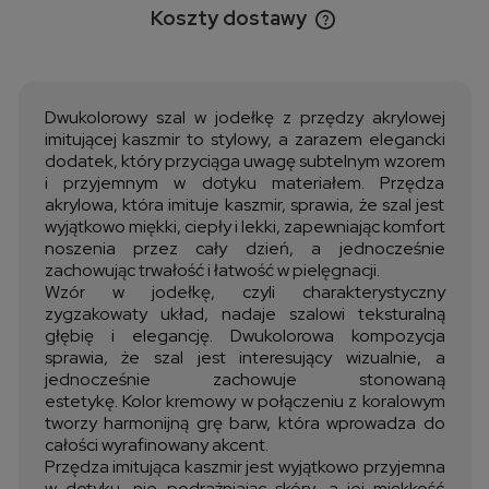
Koszty dostawy
Cena nie zawiera ewentualnych kosztów płatności
Dwukolorowy szal w jodełkę z przędzy akrylowej
imitującej kaszmir to stylowy, a zarazem elegancki
dodatek, który przyciąga uwagę subtelnym wzorem
i przyjemnym w dotyku materiałem. Przędza
akrylowa, która imituje kaszmir, sprawia, że szal jest
wyjątkowo miękki, ciepły i lekki, zapewniając komfort
noszenia przez cały dzień, a jednocześnie
zachowując trwałość i łatwość w pielęgnacji.
Wzór w jodełkę, czyli charakterystyczny
zygzakowaty układ, nadaje szalowi teksturalną
głębię i elegancję. Dwukolorowa kompozycja
sprawia, że szal jest interesujący wizualnie, a
jednocześnie zachowuje stonowaną
estetykę. Kolor kremowy w połączeniu z koralowym
tworzy harmonijną grę barw, która wprowadza do
całości wyrafinowany akcent.
Przędza imitująca kaszmir jest wyjątkowo przyjemna
w dotyku, nie podrażniając skóry, a jej miękkość