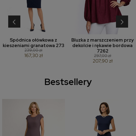
‹
›
Spódnica ołówkowa z
Bluzka z marszczeniem przy
kieszeniami granatowa 273
dekolcie i rękawie bordowa
239,00 zł
7262
167,30 zł
297,00 zł
207,90 zł
Bestsellery