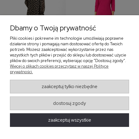
Dbamy o Twoją prywatność
Pliki cookies i pokrewne im technologie umożliwiają poprawne
‹
›
działanie strony i pomagają nam dostosować ofertę do Twoich
potrzeb. Możesz zaakceptować wykorzystanie przez nas
wszystkich tych plików i przejść do sklepu lub dostosować użycie
plików do swoich preferencji, wybierając opcję "Dostosuj zgody".
Więcej o plikach cookies przeczytasz w naszej Polityce
Sukienka z falbaną i
Sukienka z dekoltem w
prywatności.
bufiastym rękawem w
serek, fuksja 566
grochy 577
299,00 zł
579,00 zł
zaakceptuj tylko niezbędne
405,30 zł
dostosuj zgody
Regulaminy
zaakceptuj wszystkie
Obsługa zamówień
Moda Damska Sabina