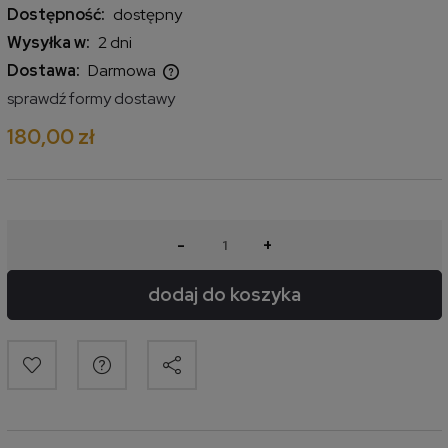
Dostępność:
dostępny
Wysyłka w:
2 dni
Dostawa:
Darmowa
Cena nie zawiera ewentualnych kosztów płatności
sprawdź formy dostawy
180,00 zł
-
+
dodaj do koszyka