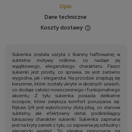
Opis
Dane techniczne
Koszty dostawy
Cena nie zawiera ewentualnych kosztów płatności
Sukienka została uszyta z tkaniny haftowanej w
subtelne motywy roślinne, co nadaje jej
wyjątkowego, eleganckiego charakteru. Fason
sukienki jest prosty, co sprawia, że jest zarówno
wygodna, jak i elegancka. Na przodzie znajdują się
kieszenie, które zostały ukryte w skośnych szwach,
co dodaje całości nowoczesnego i funkcjonalnego
akcentu. Z tyłu sukienka posiada delikatne
rozcięcie, które zwiększa komfort poruszania się.
Rękaw 3/4 jest wykończony złotą plisą, co stanowi
subtelny, ale efektowny detal, podkreślający
luksusowy charakter sukienki. Sukienka zapinana
jest na kryty zamek z tyłu, co zapewnia jej schludny i
elegancki wygląd. To idealna propozycja na