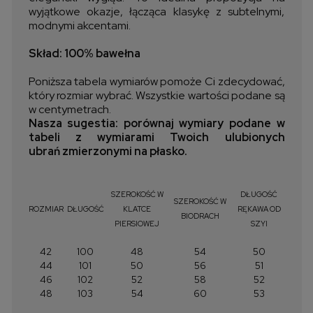
wyjątkowe okazje, łącząca klasykę z subtelnymi,
modnymi akcentami.
Skład: 100% bawełna
Poniższa tabela wymiarów pomoże Ci zdecydować,
który rozmiar wybrać. Wszystkie wartości podane są
w centymetrach.
Nasza sugestia: porównaj wymiary podane w
tabeli z wymiarami Twoich ulubionych
ubrań zmierzonymi na płasko.
SZEROKOŚĆ W
DŁUGOŚĆ
SZEROKOŚĆ W
ROZMIAR
DŁUGOŚĆ
KLATCE
RĘKAWA OD
BIODRACH
PIERSIOWEJ
SZYI
42
100
48
54
50
44
101
50
56
51
46
102
52
58
52
48
103
54
60
53