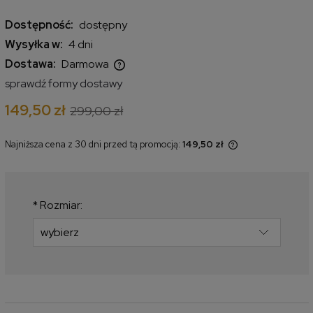
Dostępność:
dostępny
Wysyłka w:
4 dni
Dostawa:
Darmowa
Cena nie zawiera ewentualnych kosztów płatności
sprawdź formy dostawy
149,50 zł
299,00 zł
Najniższa cena z 30 dni przed tą promocją:
149,50 zł
Jeżeli produkt jest sprzedawany
krócej niż 30 dni, wyświetlana jest
najniższa cena od momentu, kiedy
produkt pojawił się w sprzedaży.
*
Rozmiar: