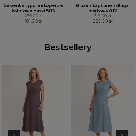
Sukienka typu nietoperz w
Bluza z kapturem długa
kolorowe paski 503
miętowa 012
259,00 zł
319,00 zł
181,30 zł
223,30 zł
Bestsellery
‹
›