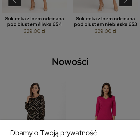
Sukienka z lnem odcinana
Sukienka z lnem odcinana
pod biustem śliwka 654
pod biustem niebieska 653
329,00 zł
329,00 zł
Nowości
Dbamy o Twoją prywatność