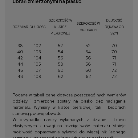
ubrań zmierzonymi na płasko.
SZEROKOŚĆ W
DŁUGOŚĆ
SZEROKOŚĆ W
ROZMIAR
DŁUGOŚĆ
KLATCE
RĘKAWA OD
BIODRACH
PIERSIOWEJ
SZYI
38
102
52
52
70
40
103
54
54
70
42
104
56
56
71
44
105
58
58
71
46
107
60
60
72
48
109
62
62
72
Podane w tabeli dane dotyczą poszczególnych wymiarów
odzieży i zmierzone zostały na płasko bez naciągania
materiału. Wymiary w klatce piersiowej, talii i biodrach
stanowią połowę obwodu.
W przypadku rzeczy wykonanych z dzianin i tkanin
elastycznych z uwagi na rozciągliwość materiału istnieje
możliwość dopasowania sylwetki do więcej niż jednego
rozmiaru w zależności od indywidualnych preferencji.