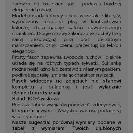
zarówno na co dzień, jak i podczas bardziej
eleganckich okazji.
Model posiada kobiecy dekolt w kształcie litery V,
wykończony ozdobną plisą w kontrastowym
kolorze, która nadaje całości nowoczesnego
charakteru. Długie rękawy zakończone zostały taką
samą dekoracyjną plisą oraz delikatnym
marszczeniem, dzięki czemu prezentują się lekko i
elegancko.
Prosty fason zapewnia swobodę ruchów i pięknie
układa się na różnych typach sylwetki. Sukienkę
można nosić luźno lub zestawić z własnym paskiem,
podkreślając talię i zmieniając charakter stylizacji.
Pasek widoczny na zdjęciach nie stanowi
kompletu z sukienką i jest wyłącznie
elementem stylizacji.
Skład: 100% wiskoza
Poniższa tabela wymiarów pomoże Ci zdecydować,
który rozmiar wybrać. Wszystkie wartości podane są
w centymetrach.
Nasza sugestia: porównaj wymiary podane w
tabeli z wymiarami Twoich ulubionych