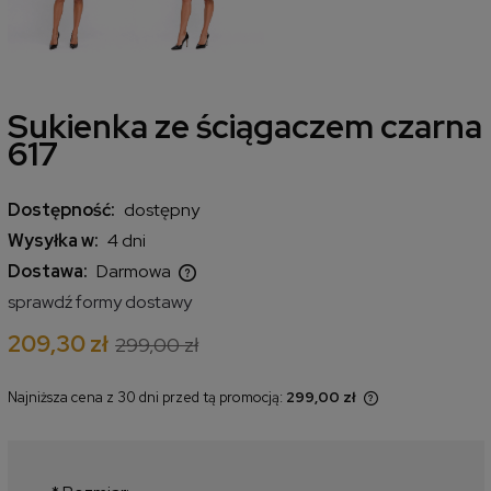
Sukienka ze ściągaczem czarna
617
Dostępność:
dostępny
Wysyłka w:
4 dni
Dostawa:
Darmowa
Cena nie zawiera ewentualnych kosztów płatności
sprawdź formy dostawy
209,30 zł
299,00 zł
Najniższa cena z 30 dni przed tą promocją:
299,00 zł
Jeżeli produkt jest sprzedawany
krócej niż 30 dni, wyświetlana jest
najniższa cena od momentu, kiedy
produkt pojawił się w sprzedaży.