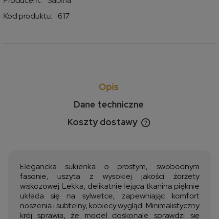
Producent:
Sabina
Kod produktu:
617
Opis
Dane techniczne
Koszty dostawy
Cena nie zawiera ewentualnych kosztów płatności
Elegancka sukienka o prostym, swobodnym
fasonie, uszyta z wysokiej jakości żorżety
wiskozowej. Lekka, delikatnie lejąca tkanina pięknie
układa się na sylwetce, zapewniając komfort
noszenia i subtelny, kobiecy wygląd. Minimalistyczny
krój sprawia, że model doskonale sprawdzi się