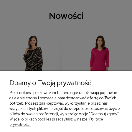
Nowości
Dbamy o Twoją prywatność
Pliki cookies i pokrewne im technologie umożliwiają poprawne
‹
›
działanie strony i pomagają nam dostosować ofertę do Twoich
potrzeb. Możesz zaakceptować wykorzystanie przez nas
wszystkich tych plików i przejść do sklepu lub dostosować użycie
plików do swoich preferencji, wybierając opcję "Dostosuj zgody".
Sukienka z falbaną i
Sukienka z dekoltem w
Więcej o plikach cookies przeczytasz w naszej Polityce
bufiastym rękawem w
serek, fuksja 566
prywatności.
grochy 577
299,00 zł