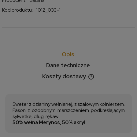
Producent:
Sabina
Kod produktu:
1012_033-1
Opis
Dane techniczne
Koszty dostawy
Cena nie zawiera ewentualnych kosztów płatności
Sweter z dzianiny wełnianej, z szalowym kołnierzem.
Fason z ozdobnym marszczeniem podkreślającym
sylwetkę, długi rękaw.
50% wełna Merynos, 50% akryl