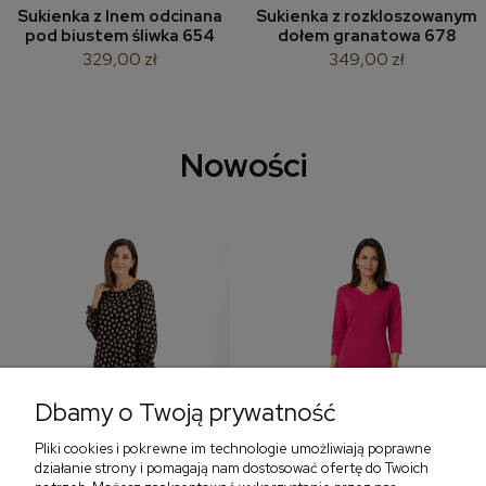
Sukienka z lnem odcinana
Sukienka z rozkloszowanym
pod biustem śliwka 654
dołem granatowa 678
329,00 zł
349,00 zł
Nowości
Dbamy o Twoją prywatność
Pliki cookies i pokrewne im technologie umożliwiają poprawne
‹
›
działanie strony i pomagają nam dostosować ofertę do Twoich