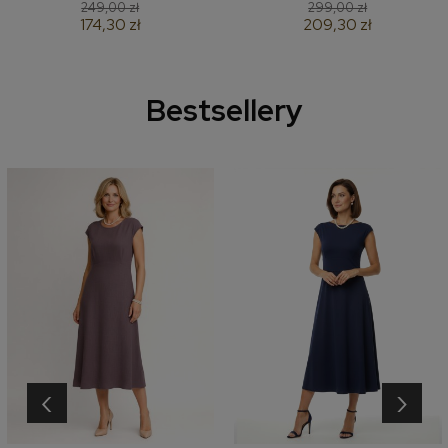
249,00 zł
299,00 zł
174,30 zł
209,30 zł
Bestsellery
‹
›