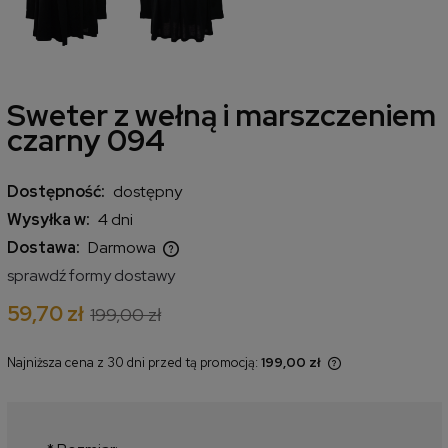
Sweter z wełną i marszczeniem
czarny 094
Dostępność:
dostępny
Wysyłka w:
4 dni
Dostawa:
Darmowa
Cena nie zawiera ewentualnych kosztów płatności
sprawdź formy dostawy
59,70 zł
199,00 zł
Najniższa cena z 30 dni przed tą promocją:
199,00 zł
Jeżeli produkt jest sprzedawany
krócej niż 30 dni, wyświetlana jest
najniższa cena od momentu, kiedy
produkt pojawił się w sprzedaży.