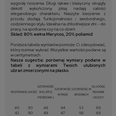
wygodę
noszenia.
Długi
rękaw
i
klasyczny
okrągły
dekolt
wykończony
plisą
nadają
całości
eleganckiego
charakteru.
Naszyte
kieszenie
z
przodu
dodają
funkcjonalności
i
swobodnego,
codziennego
stylu.
Idealna
na
chłodniejsze
dni –
do
pracy,
na
spotkania
czy
na
co
dzień.
Skład: 80% wełna Merynos, 20% poliamid
Poniższa tabela wymiarów pomoże Ci zdecydować,
który rozmiar wybrać. Wszystkie wartości podane są
w centymetrach.
Nasza sugestia: porównaj wymiary podane w
tabeli z wymiarami Twoich ulubionych
ubrań zmierzonymi na płasko.
SZEROKOŚĆ
DŁUGOŚĆ
SZEROKOŚĆ
SZEROKOŚĆ W
ROZMIAR
DŁUGOŚĆ
W KLATCE
RĘKAWA
W PASIE
BIODRACH
PIERSIOWEJ
OD SZYI
40
90
46
44
53
69
42
90
49
47
56
69