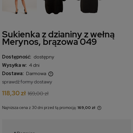
Sukienka z dzianiny z wełną
Merynos, brązowa 049
Dostępność:
dostępny
Wysyłka w:
4 dni
Dostawa:
Darmowa
Cena nie zawiera ewentualnych kosztów płatności
sprawdź formy dostawy
118,30 zł
169,00 zł
Najniższa cena z 30 dni przed tą promocją:
169,00 zł
Jeżeli produkt jest sprzedawany
krócej niż 30 dni, wyświetlana jest
najniższa cena od momentu, kiedy
produkt pojawił się w sprzedaży.