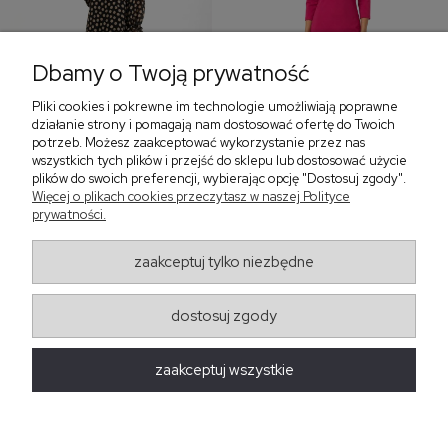
Dbamy o Twoją prywatność
Pliki cookies i pokrewne im technologie umożliwiają poprawne
‹
›
działanie strony i pomagają nam dostosować ofertę do Twoich
potrzeb. Możesz zaakceptować wykorzystanie przez nas
wszystkich tych plików i przejść do sklepu lub dostosować użycie
plików do swoich preferencji, wybierając opcję "Dostosuj zgody".
Sukienka z falbaną i
Sukienka z dekoltem w
Więcej o plikach cookies przeczytasz w naszej Polityce
bufiastym rękawem w
serek, fuksja 566
prywatności.
grochy 577
299,00 zł
579,00 zł
zaakceptuj tylko niezbędne
405,30 zł
dostosuj zgody
Regulaminy
zaakceptuj wszystkie
Obsługa zamówień
Moda Damska Sabina