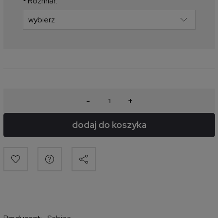
*
Rozmiar:
-
+
dodaj do koszyka