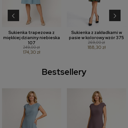
‹
›
Sukienka trapezowa z
Sukienka z zakładkami w
miękkiej dzianiny niebieska
pasie w kolorowy wzór 375
269,00 zł
107
188,30 zł
249,00 zł
174,30 zł
Bestsellery