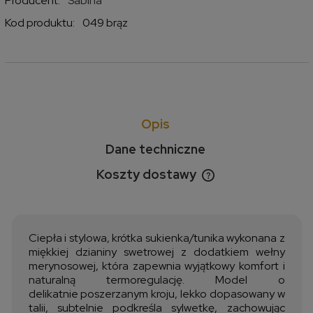
Producent:
Sabina
Kod produktu:
049 brąz
Opis
Dane techniczne
Koszty dostawy
Cena nie zawiera ewentualnych kosztów płatności
Ciepła
i
stylowa, krótka
sukienka/tunika
wykonana
z
miękkiej
dzianiny
swetrowej
z
dodatkiem
wełny
merynosowej,
która
zapewnia
wyjątkowy
komfort
i
naturalną
termoregulację.
Model
o
delikatnie
poszerzanym
kroju,
lekko
dopasowany
w
talii,
subtelnie
podkreśla
sylwetkę,
zachowując