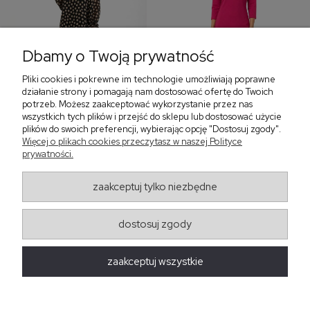
Dbamy o Twoją prywatność
Pliki cookies i pokrewne im technologie umożliwiają poprawne
‹
›
działanie strony i pomagają nam dostosować ofertę do Twoich
potrzeb. Możesz zaakceptować wykorzystanie przez nas
wszystkich tych plików i przejść do sklepu lub dostosować użycie
plików do swoich preferencji, wybierając opcję "Dostosuj zgody".
Sukienka z falbaną i
Sukienka z dekoltem w
Więcej o plikach cookies przeczytasz w naszej Polityce
bufiastym rękawem w
serek, fuksja 566
prywatności.
grochy 577
299,00 zł
579,00 zł
zaakceptuj tylko niezbędne
405,30 zł
dostosuj zgody
Regulaminy
zaakceptuj wszystkie
Obsługa zamówień
Moda Damska Sabina