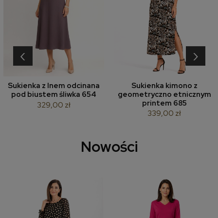
‹
›
Sukienka z lnem odcinana
Sukienka kimono z
pod biustem śliwka 654
geometryczno etnicznym
printem 685
329,00 zł
339,00 zł
Nowości