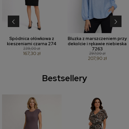
‹
›
Spódnica ołówkowa z
Bluzka z marszczeniem przy
kieszeniami czarna 274
dekolcie i rękawie niebieska
239,00 zł
7263
167,30 zł
297,00 zł
207,90 zł
Bestsellery