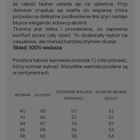
że całość ładnie układa się na sylwetce. Przy
dekolcie znajduje się szarfa do wiązania, która
pozwala na delikatne podkreślenie linii szyi i nadaje
bluzce elegancki, kobiecy akcent.
Tkanina jest lekka i przewiewna, co zapewnia
komfort przez cały dzień. To doskonały wybór na
casualowe, ale również bardziej stylowe okazje.
Skład: 100% wiskoza
Poniższa tabela wymiarów pomoże Ci zdecydować,
który rozmiar wybrać. Wszystkie wartości podane są
w centymetrach.
SZEROKOŚĆ W KLATCE
DŁUGOŚĆ RĘKAWA
ROZMIAR
DŁUGOŚĆ
PIERSIOWEJ
OD SZYI
40
65
50
52
42
66
52
52
44
67
54
53
46
68
56
53
48
69
58
54