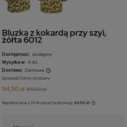
Bluzka z kokardą przy szyi,
żółta 6012
Dostępność:
dostępny
Wysyłka w:
4 dni
Dostawa:
Darmowa
Cena nie zawiera ewentualnych kosztów płatności
sprawdź formy dostawy
94,50 zł
189,00 zł
Najniższa cena z 30 dni przed tą promocją:
94,50 zł
Jeżeli produkt jest sprzedawany
krócej niż 30 dni, wyświetlana jest
najniższa cena od momentu, kiedy
produkt pojawił się w sprzedaży.