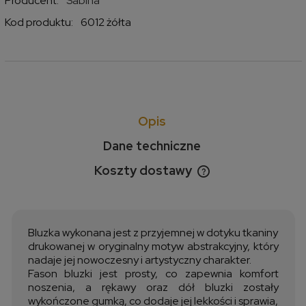
Producent:
Sabina
Kod produktu:
6012 żółta
Opis
Dane techniczne
Koszty dostawy
Cena nie zawiera ewentualnych kosztów płatności
Bluzka wykonana jest z przyjemnej w dotyku tkaniny
drukowanej w oryginalny motyw abstrakcyjny, który
nadaje jej nowoczesny i artystyczny charakter.
Fason bluzki jest prosty, co zapewnia komfort
noszenia, a rękawy oraz dół bluzki zostały
wykończone gumką, co dodaje jej lekkości i sprawia,