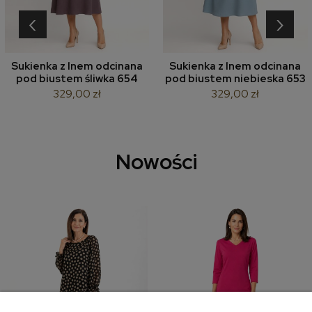
‹
›
Sukienka z lnem odcinana
Sukienka z lnem odcinana
pod biustem śliwka 654
pod biustem niebieska 653
329,00 zł
329,00 zł
Nowości