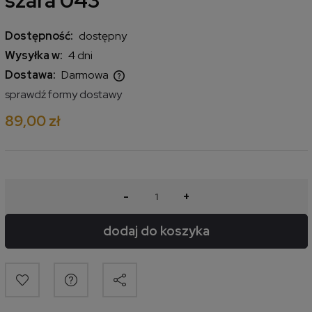
szara 043
Dostępność:
dostępny
Wysyłka w:
4 dni
Dostawa:
Darmowa
Cena nie zawiera ewentualnych kosztów płatności
sprawdź formy dostawy
89,00 zł
-
+
dodaj do koszyka