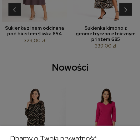
‹
›
Sukienka z lnem odcinana
Sukienka kimono z
pod biustem śliwka 654
geometryczno etnicznym
printem 685
329,00 zł
339,00 zł
Nowości
Dbamy o Twoją prywatność