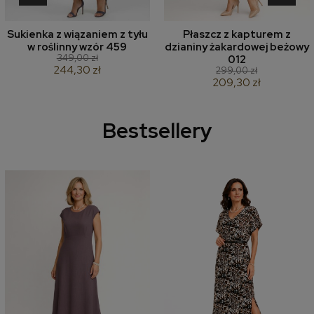
Sukienka z wiązaniem z tyłu
Płaszcz z kapturem z
w roślinny wzór 459
dzianiny żakardowej beżowy
349,00 zł
012
244,30 zł
299,00 zł
209,30 zł
Bestsellery