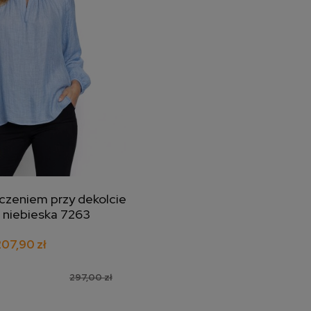
czeniem przy dekolcie
j do koszyka
e niebieska 7263
207,90 zł
297,00 zł