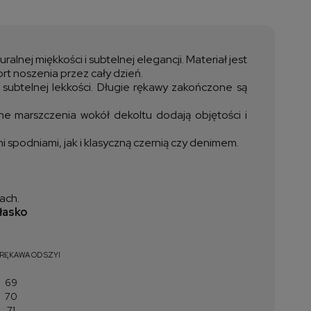
a nie zawiera ewentualnych
ztów płatności
lnej miękkości i subtelnej elegancji. Materiał jest
ort noszenia przez cały dzień.
subtelnej lekkości. Długie rękawy zakończone są
ne marszczenia wokół dekoltu dodają objętości i
 spodniami, jak i klasyczną czernią czy denimem.
ach.
łasko
RĘKAWA OD SZYI
69
70
71