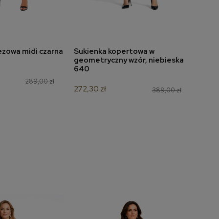
ezowa midi czarna
Sukienka kopertowa w
Sukie
do koszyka
dodaj do koszyka
geometryczny wzór, niebieska
szar
640
188,3
289,00 zł
272,30 zł
389,00 zł