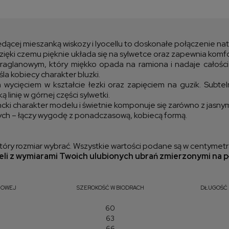
Cen
kos
dącej mieszanką wiskozy i lyocellu to doskonałe połączenie natura
 dzięki czemu pięknie układa się na sylwetce oraz zapewnia komf
aglanowym, który miękko opada na ramiona i nadaje całości 
a kobiecy charakter bluzki.
 wycięciem w kształcie łezki oraz zapięciem na guzik. Subtel
 linię w górnej części sylwetki.
i charakter modelu i świetnie komponuje się zarówno z jasnymi
owych – łączy wygodę z ponadczasową, kobiecą formą.
óry rozmiar wybrać. Wszystkie wartości podane są w centymetr
li z wymiarami Twoich ulubionych ubrań zmierzonymi na p
IOWEJ
SZEROKOŚĆ W BIODRACH
DŁUGOŚĆ 
60
63
66