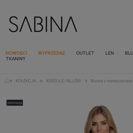
NOWOŚCI
WYPRZEDAŻ
OUTLET
LEN
BLU
TKANINY
»
»
»
KOLEKCJA
KOSZULE I BLUZKI
Bluzka z marszczeniem 
promocja