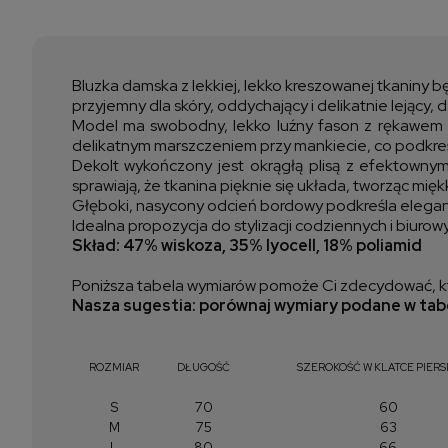
Bluzka damska z lekkiej, lekko kreszowanej tkaniny bę
przyjemny dla skóry, oddychający i delikatnie lejący,
Model ma swobodny, lekko luźny fason z rękawem r
delikatnym marszczeniem przy mankiecie, co podkreśl
Dekolt wykończony jest okrągłą plisą z efektownym
sprawiają, że tkanina pięknie się układa, tworząc miękką
Głęboki, nasycony odcień bordowy podkreśla eleganck
Idealna propozycja do stylizacji codziennych i biur
Skład: 47% wiskoza, 35% lyocell, 18% poliamid
Poniższa tabela wymiarów pomoże Ci zdecydować, kt
Nasza sugestia: porównaj wymiary podane w tabe
ROZMIAR
DŁUGOŚĆ
SZEROKOŚĆ W KLATCE PIERS
S
70
60
M
75
63
L
80
66