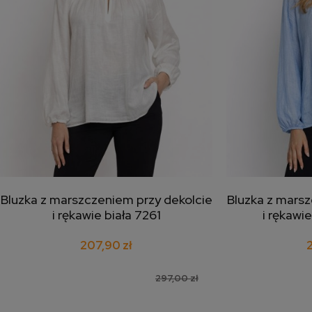
Bluzka z marszczeniem przy dekolcie
Bluzka z marsz
dodaj do koszyka
doda
i rękawie biała 7261
i rękawi
207,90 zł
297,00 zł