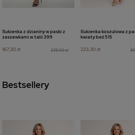
Sukienka z dzianiny w paski z
Sukienka koszulowa z p
dodaj do koszyka
dodaj do koszyk
zaszewkami w talii 399
kwiaty beż 515
167,30 zł
223,30 zł
239,00 zł
31
Bestsellery