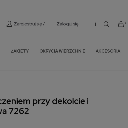
Zarejestruj się /
Zaloguj się
0
|
E
ŻAKIETY
OKRYCIA WIERZCHNIE
AKCESORIA
zeniem przy dekolcie i
wa 7262