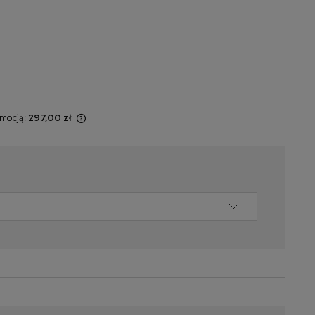
omocją:
297,00 zł
 sprzedawany
yświetlana jest
momentu, kiedy
w sprzedaży.