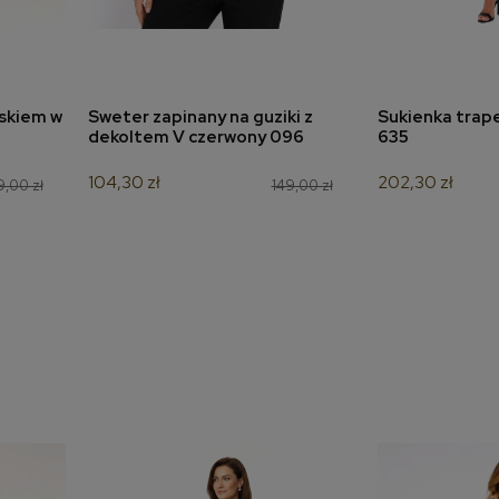
askiem w
Sweter zapinany na guziki z
Sukienka trap
a
dodaj do koszyka
dodaj 
dekoltem V czerwony 096
635
104,30 zł
202,30 zł
9,00 zł
149,00 zł