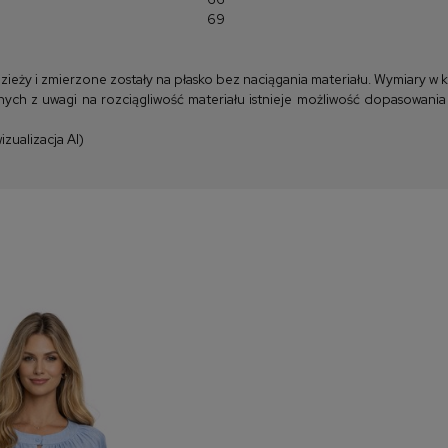
69
y i zmierzone zostały na płasko bez naciągania materiału. Wymiary w kla
ych z uwagi na rozciągliwość materiału istnieje możliwość dopasowania
zualizacja AI)