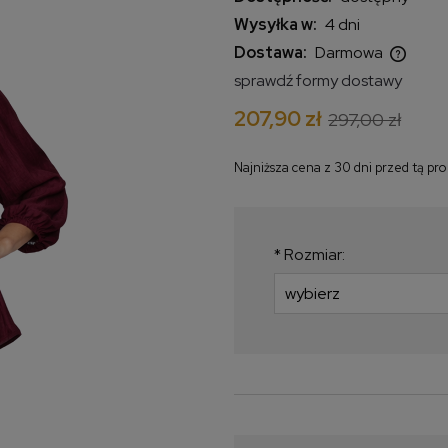
Wysyłka w:
4 dni
Dostawa:
Darmowa
sprawdź formy dostawy
Cena nie zawiera ewentualnych
207,90 zł
297,00 zł
kosztów płatności
Najniższa cena z 30 dni przed tą pr
Jeżeli produkt jest
krócej niż 30 dni, w
najniższa cena od 
*
Rozmiar:
produkt pojawił się 