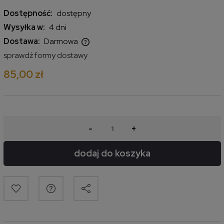
Dostępność:
dostępny
Wysyłka w:
4 dni
Dostawa:
Darmowa
Cena nie zawiera ewentualnych kosztów płatności
sprawdź formy dostawy
85,00 zł
-
+
dodaj do koszyka