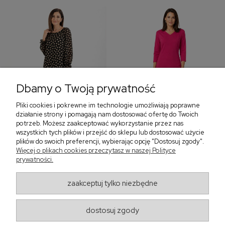
Dbamy o Twoją prywatność
Pliki cookies i pokrewne im technologie umożliwiają poprawne
‹
›
działanie strony i pomagają nam dostosować ofertę do Twoich
potrzeb. Możesz zaakceptować wykorzystanie przez nas
wszystkich tych plików i przejść do sklepu lub dostosować użycie
plików do swoich preferencji, wybierając opcję "Dostosuj zgody".
Więcej o plikach cookies przeczytasz w naszej Polityce
Sukienka z falbaną i
Sukienka z dekoltem w
prywatności.
bufiastym rękawem w
serek, fuksja 566
grochy 577
299,00 zł
579,00 zł
zaakceptuj tylko niezbędne
405,30 zł
dostosuj zgody
Regulaminy