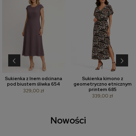
‹
›
Sukienka z lnem odcinana
Sukienka kimono z
pod biustem śliwka 654
geometryczno etnicznym
printem 685
329,00 zł
339,00 zł
Nowości