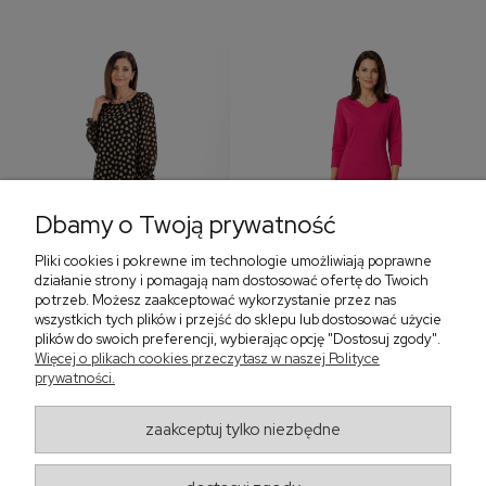
Dbamy o Twoją prywatność
Pliki cookies i pokrewne im technologie umożliwiają poprawne
‹
›
działanie strony i pomagają nam dostosować ofertę do Twoich
potrzeb. Możesz zaakceptować wykorzystanie przez nas
wszystkich tych plików i przejść do sklepu lub dostosować użycie
plików do swoich preferencji, wybierając opcję "Dostosuj zgody".
Sukienka z falbaną i
Sukienka z dekoltem w
Więcej o plikach cookies przeczytasz w naszej Polityce
bufiastym rękawem w
serek, fuksja 566
prywatności.
grochy 577
299,00 zł
579,00 zł
zaakceptuj tylko niezbędne
405,30 zł