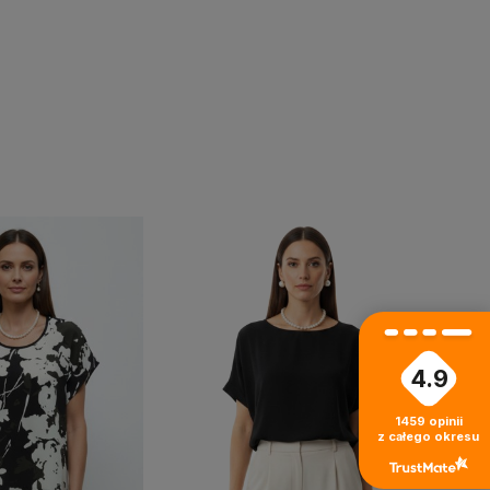
4.9
›
1459
opinii
z całego okresu