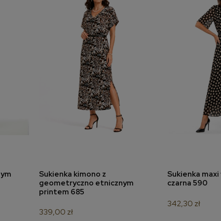
nym
Sukienka kimono z
Sukienka maxi 
a
dodaj do koszyka
dodaj 
geometryczno etnicznym
czarna 590
printem 685
342,30 zł
339,00 zł