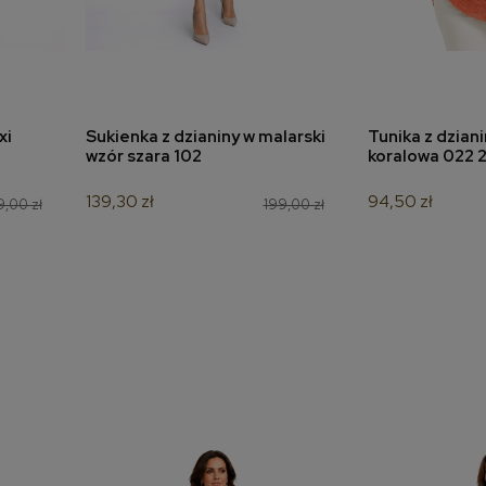
xi
Sukienka z dzianiny w malarski
Tunika z dzian
a
dodaj do koszyka
dodaj 
wzór szara 102
koralowa 022 
139,30 zł
94,50 zł
,00 zł
199,00 zł