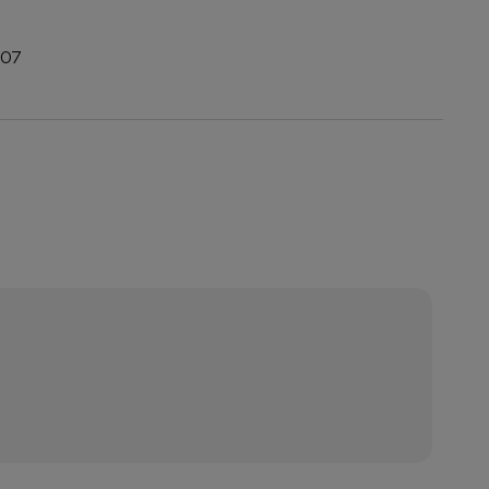
07
 ewentualnych
i