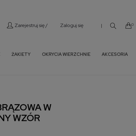
Zarejestruj się /
Zaloguj się
0
|
E
ŻAKIETY
OKRYCIA WIERZCHNIE
AKCESORIA
BRĄZOWA W
NY WZÓR