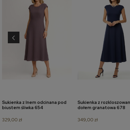
‹
Sukienka z lnem odcinana pod
Sukienka z rozkloszowa
dodaj do koszyka
dodaj do koszyk
biustem śliwka 654
dołem granatowa 678
329,00 zł
349,00 zł