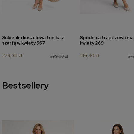
Sukienka koszulowa tunika z
Spódnica trapezowa ma
dodaj do koszyka
dodaj do koszyk
szarfą w kwiaty 567
kwiaty 269
279,30 zł
195,30 zł
399,00 zł
279
Bestsellery