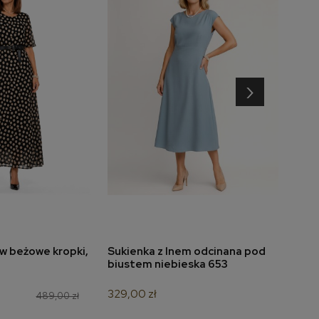
›
w beżowe kropki,
Sukienka z lnem odcinana pod
Suki
do koszyka
dodaj do koszyka
biustem niebieska 653
dołe
329,00 zł
349,
489,00 zł