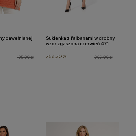
iny bawełnianej
Sukienka z falbanami w drobny
Bluz
do koszyka
dodaj do koszyka
2
wzór zgaszona czerwień 471
akwa
258,30 zł
90,30
135,00 zł
369,00 zł