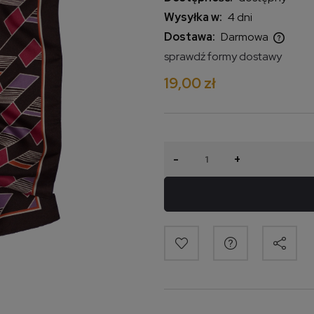
Wysyłka w:
4 dni
Dostawa:
Darmowa
sprawdź formy dostawy
Cena nie zawiera ewentualnych
19,00 zł
kosztów płatności
-
+