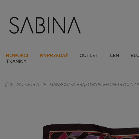
NOWOŚCI
WYPRZEDAŻ
OUTLET
LEN
BLU
TKANINY
»
»
AKCESORIA
GAWROSZKA BRĄZOWA W GEOMETRYCZNY 